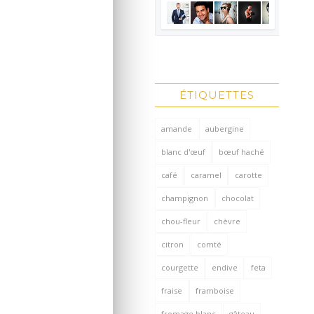
ÉTIQUETTES
amande
aubergine
blanc d'œuf
bœuf haché
café
caramel
carotte
champignon
chocolat
chou-fleur
chèvre
citron
comté
courgette
endive
feta
fraise
framboise
fromage blanc
gâteau