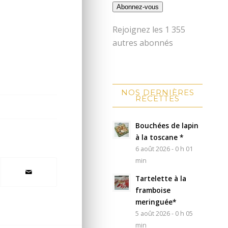
Abonnez-vous
Rejoignez les 1 355
autres abonnés
NOS DERNIÈRES
RECETTES
Bouchées de lapin
à la toscane *
6 août 2026 - 0 h 01
min
Tartelette à la
framboise
meringuée*
5 août 2026 - 0 h 05
min