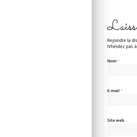
Laiss
Rejoindre la di
N’hésitez pas à
Nom
*
E-mail
*
Site web