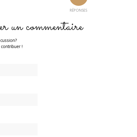
RÉPONSES
er un commentaire
scussion?
 contribuer !