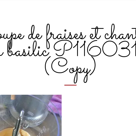
pe de fraises et chan
u basilic P11603
(Copy)