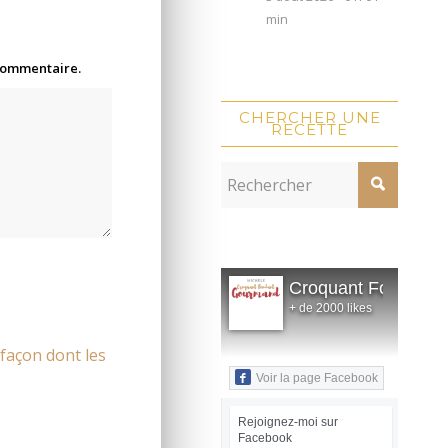
min
 commentaire.
CHERCHER UNE
RECETTE
Croquant Fondant
+ de 2000 likes
 façon dont les
Voir la page Facebook
Rejoignez-moi sur
Facebook