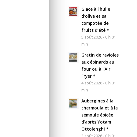
Glace à l’huile
d’olive et sa
compotée de
fruits d’été *
5 août 2026 - 0 h 01
min
Gratin de ravioles
aux épinards au
four ou à l’Air
Fryer *
4 août 2026 - 0 h 01
min
Aubergines à la
chermoula et à la
semoule épicée
d’après Yotam
Ottolenghi *
3 août 2026 - 0 h 01