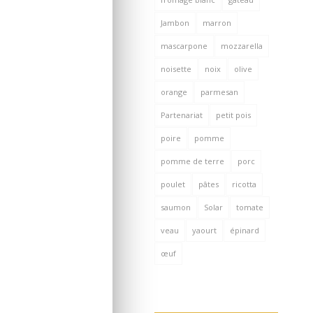
Jambon
marron
mascarpone
mozzarella
noisette
noix
olive
orange
parmesan
Partenariat
petit pois
poire
pomme
pomme de terre
porc
poulet
pâtes
ricotta
saumon
Solar
tomate
veau
yaourt
épinard
œuf