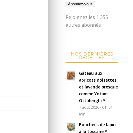
Abonnez-vous
Rejoignez les 1 355
autres abonnés
NOS DERNIÈRES
RECETTES
Gâteau aux
abricots noisettes
et lavande presque
comme Yotam
Ottolenghi *
7 août 2026 - 0 h 01
min
Bouchées de lapin
à la toscane *