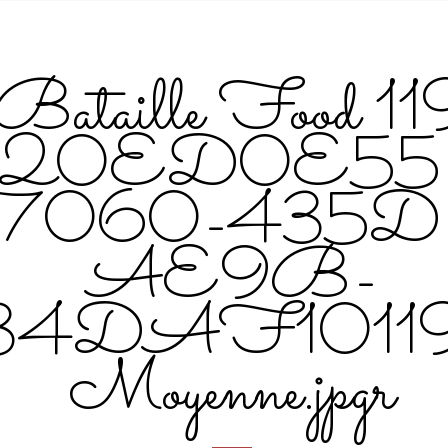
Bataille Food 11
20ED0E55
7060-435D
AE9B-
34DAF10119
Moyenne.jpgr