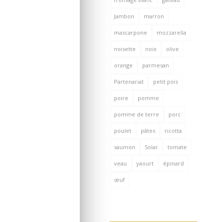
Jambon
marron
mascarpone
mozzarella
noisette
noix
olive
orange
parmesan
Partenariat
petit pois
poire
pomme
pomme de terre
porc
poulet
pâtes
ricotta
saumon
Solar
tomate
veau
yaourt
épinard
œuf