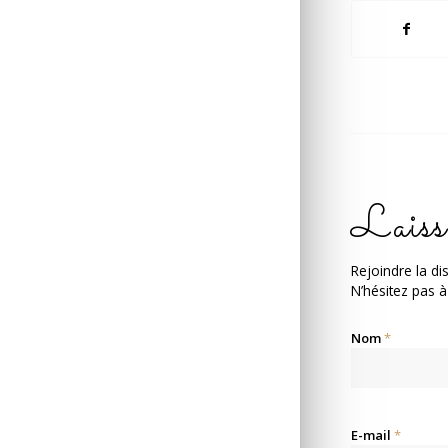
Laiss
Rejoindre la di
N’hésitez pas à
Nom
*
E-mail
*