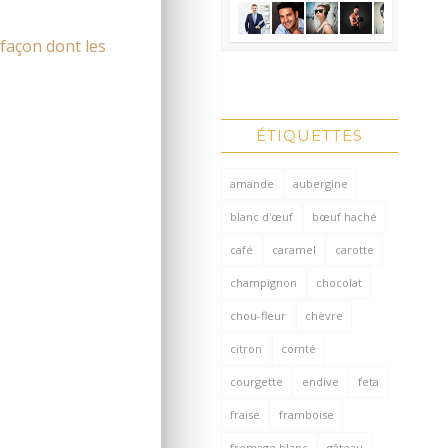
 façon dont les
ÉTIQUETTES
amande
aubergine
blanc d'œuf
bœuf haché
café
caramel
carotte
champignon
chocolat
chou-fleur
chèvre
citron
comté
courgette
endive
feta
fraise
framboise
fromage blanc
gâteau