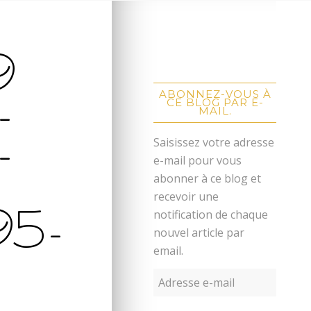
9
-
ABONNEZ-VOUS À
CE BLOG PAR E-
MAIL.
-
Saisissez votre adresse
e-mail pour vous
abonner à ce blog et
recevoir une
5-
notification de chaque
nouvel article par
email.