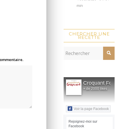
min
CHERCHER UNE
RECETTE
 commentaire.
Croquant Fondant
+ de 2000 likes
Voir la page Facebook
Rejoignez-moi sur
Facebook