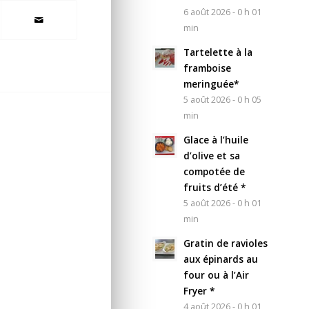
6 août 2026 - 0 h 01
min
Tartelette à la
framboise
meringuée*
5 août 2026 - 0 h 05
min
Glace à l’huile
d’olive et sa
compotée de
fruits d’été *
5 août 2026 - 0 h 01
min
Gratin de ravioles
aux épinards au
four ou à l’Air
Fryer *
4 août 2026 - 0 h 01