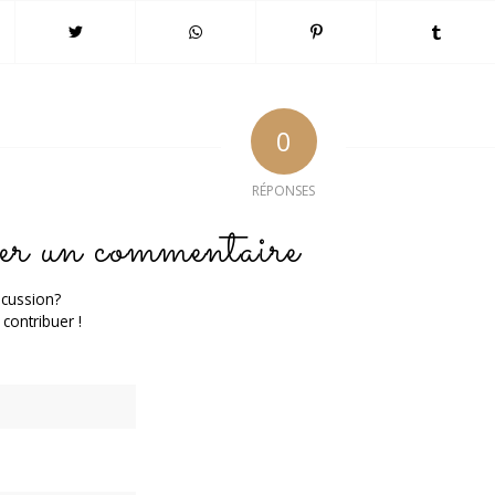
0
RÉPONSES
er un commentaire
scussion?
 contribuer !