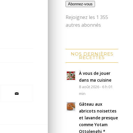
Abonnez-vous
Rejoignez les 1 355
autres abonnés
NOS DERNIÈRES
RECETTES
À vous de jouer
dans ma cuisine
8 août 2026 - 6 h 01
min
Gâteau aux
abricots noisettes
et lavande presque
comme Yotam
Ottolenghi *