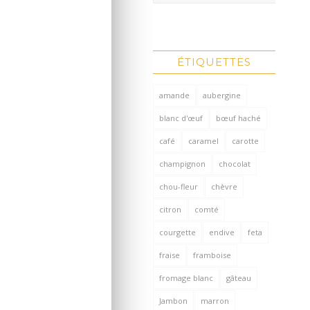
ÉTIQUETTES
amande
aubergine
blanc d'œuf
bœuf haché
café
caramel
carotte
champignon
chocolat
chou-fleur
chèvre
citron
comté
courgette
endive
feta
fraise
framboise
fromage blanc
gâteau
Jambon
marron