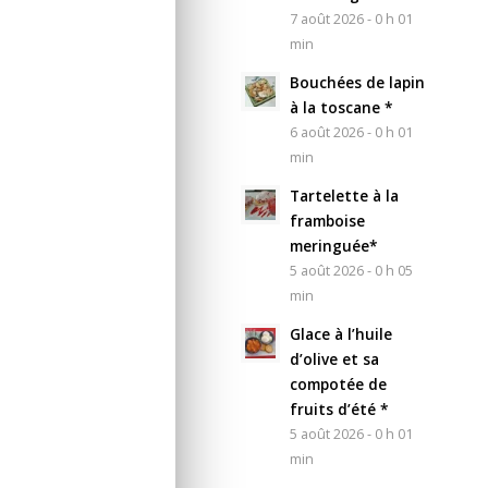
7 août 2026 - 0 h 01
min
Bouchées de lapin
à la toscane *
6 août 2026 - 0 h 01
min
Tartelette à la
framboise
meringuée*
5 août 2026 - 0 h 05
min
Glace à l’huile
d’olive et sa
compotée de
fruits d’été *
5 août 2026 - 0 h 01
min