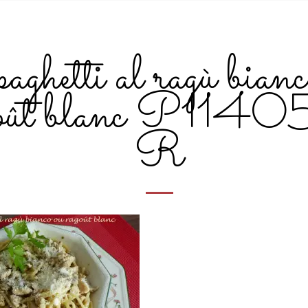
ghetti al ragù bianc
goût blanc P114
R