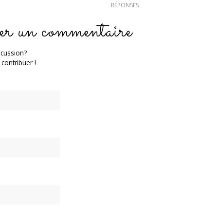
RÉPONSES
er un commentaire
scussion?
 contribuer !