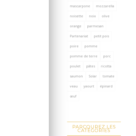
mascarpone
mozzarella
noisette
noix
olive
orange
parmesan
Partenariat
petit pois
poire
pomme
pomme de terre
porc
poulet
pâtes
ricotta
saumon
Solar
tomate
veau
yaourt
épinard
œuf
PARCOUREZ LES
CATÉGORIES