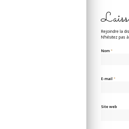
Laiss
Rejoindre la di
N’hésitez pas à
Nom
*
E-mail
*
Site web