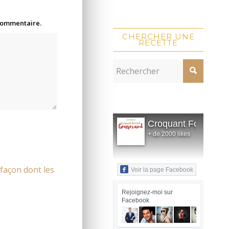
 commentaire.
CHERCHER UNE
RECETTE
Croquant Fondant
+ de 2000 likes
 façon dont les
Voir la page Facebook
Rejoignez-moi sur
Facebook