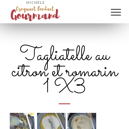
Tagliatelle au
citron et romarin
1 X3