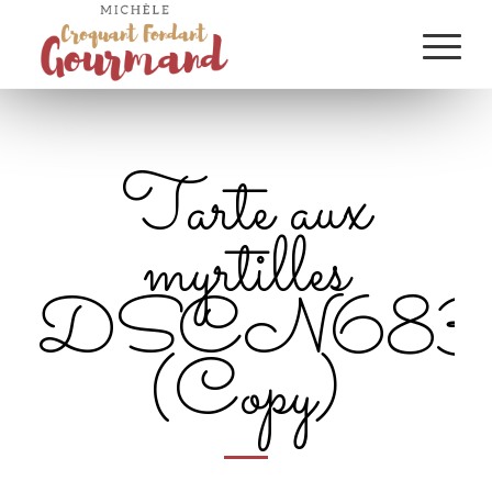
Tarte aux
myrtilles
DSCN683
(Copy)