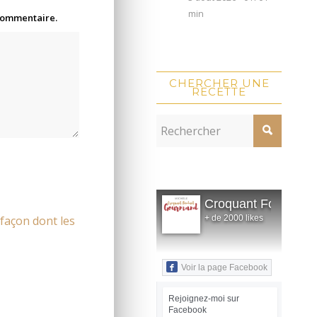
min
 commentaire.
CHERCHER UNE
RECETTE
Croquant Fondant
 façon dont les
+ de 2000 likes
Voir la page Facebook
Rejoignez-moi sur
Facebook