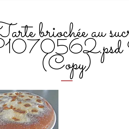
Tarte briochée au suc
1070562.psd
(Copy)