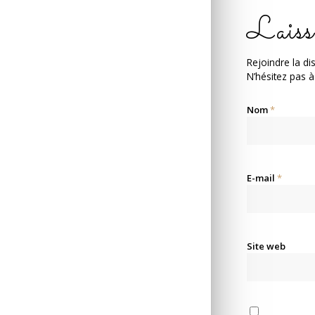
Laiss
Rejoindre la di
N’hésitez pas à
Nom
*
E-mail
*
Site web