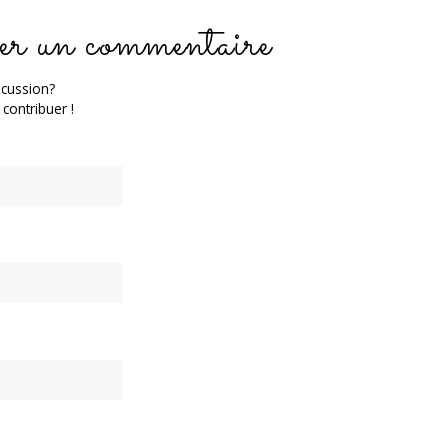
er un commentaire
scussion?
 contribuer !