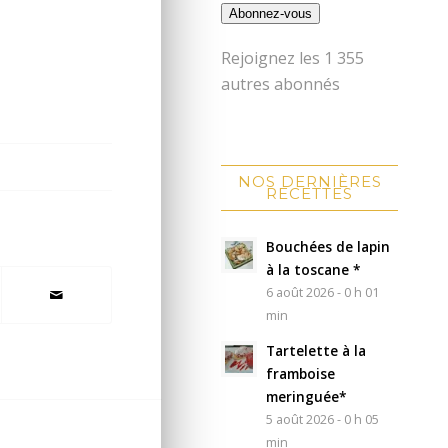
Abonnez-vous
Rejoignez les 1 355
autres abonnés
NOS DERNIÈRES
RECETTES
Bouchées de lapin
à la toscane *
6 août 2026 - 0 h 01
min
Tartelette à la
framboise
meringuée*
5 août 2026 - 0 h 05
min