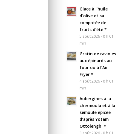
Glace à l’huile
d’olive et sa
compotée de
fruits d’été *
5 août 2026 - 0 h 01
min
Gratin de ravioles
aux épinards au
four ou à l’Air
Fryer *
4 août 2026 - 0 h 01
min
Aubergines à la
chermoula et à la
semoule épicée
d’après Yotam
Ottolenghi *
3 août 2026 - 0 h 01