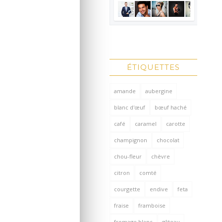
ÉTIQUETTES
amande
aubergine
blanc d'œuf
bœuf haché
café
caramel
carotte
champignon
chocolat
chou-fleur
chèvre
citron
comté
courgette
endive
feta
fraise
framboise
fromage blanc
gâteau