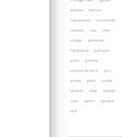
Jambon
marron
mascarpone
mozzarella
noisette
noix
olive
orange
parmesan
Partenariat
petit pois
poire
pomme
pomme de terre
porc
poulet
pâtes
ricotta
saumon
Solar
tomate
veau
yaourt
épinard
œuf