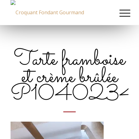
Tarte framboise
et crème brûlée
P1040234