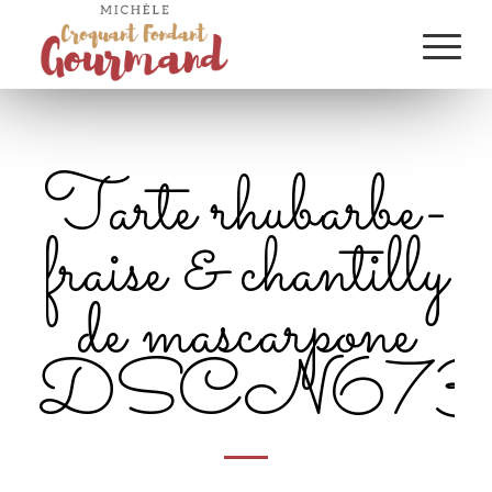
Tarte rhubarbe-
fraise & chantilly
de mascarpone
DSCN6737