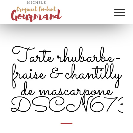
Tarte rhubarbe-
fraise & chantilly
de mascarpone
DSCN6738