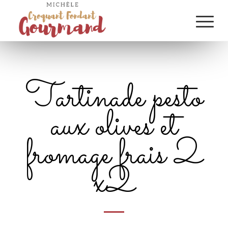
Tartinade pesto
aux olives et
fromage frais 2
x2