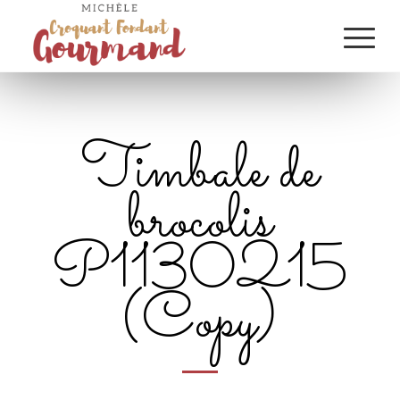
Timbale de
brocolis
P1130215
(Copy)