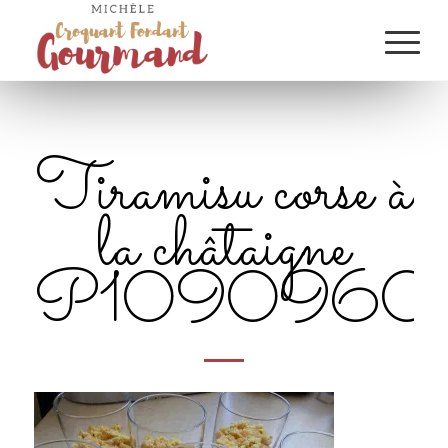
Tiramisu corse à
la châtaigne
P1090960