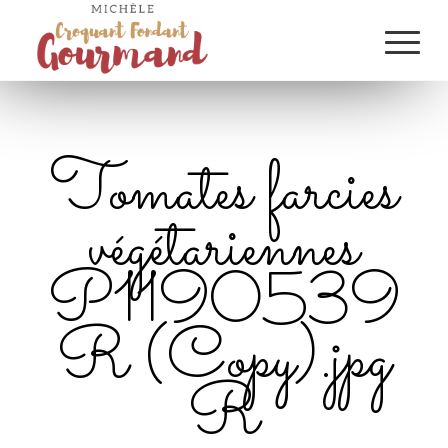
Tomates farcies
végétariennes
P1190539
R (Copy).jpg
R