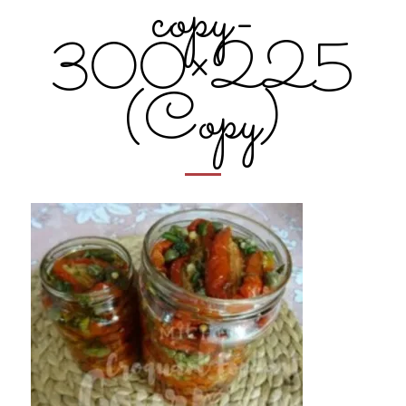
copy-
300×225
(Copy)