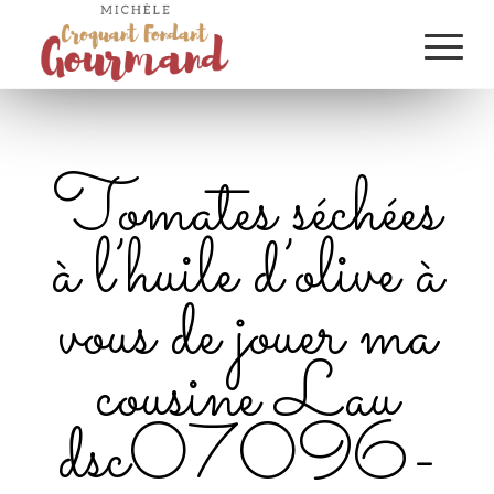
Tomates séchées
à l’huile d’olive à
vous de jouer ma
cousine Lau
dsc07096-