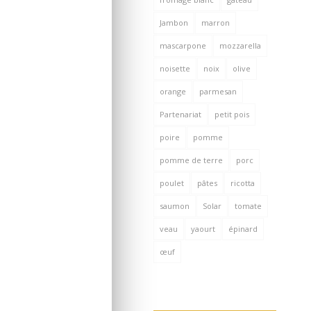
Jambon
marron
mascarpone
mozzarella
noisette
noix
olive
orange
parmesan
Partenariat
petit pois
poire
pomme
pomme de terre
porc
poulet
pâtes
ricotta
saumon
Solar
tomate
veau
yaourt
épinard
œuf