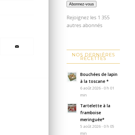
Abonnez-vous
Rejoignez les 1 355
autres abonnés
NOS DERNIÈRES
RECETTES
Bouchées de lapin
à la toscane *
6 août 2026 - 0 h 01
min
Tartelette à la
framboise
meringuée*
5 août 2026 - 0 h 05
min