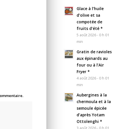
Glace à l’huile
d’olive et sa
compotée de
fruits d’été *
5 août 2026 - 0 h 01
min
Gratin de ravioles
aux épinards au
four ou à l’Air
Fryer *
4 août 2026 - 0 h 01
min
Aubergines à la
 commentaire.
chermoula et à la
semoule épicée
d’après Yotam
Ottolenghi *
3 août 2026 - 0 h 01