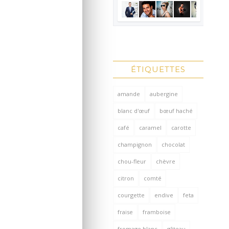
ÉTIQUETTES
amande
aubergine
blanc d'œuf
bœuf haché
café
caramel
carotte
champignon
chocolat
chou-fleur
chèvre
citron
comté
courgette
endive
feta
fraise
framboise
fromage blanc
gâteau