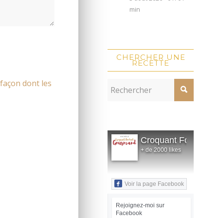
min
CHERCHER UNE
RECETTE
 façon dont les
Croquant Fondant
+ de 2000 likes
Voir la page Facebook
Rejoignez-moi sur
Facebook