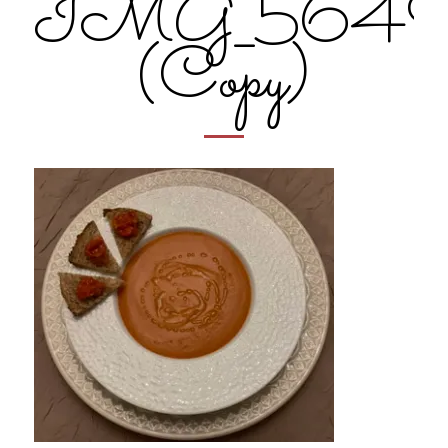
IMG_564
(Copy)