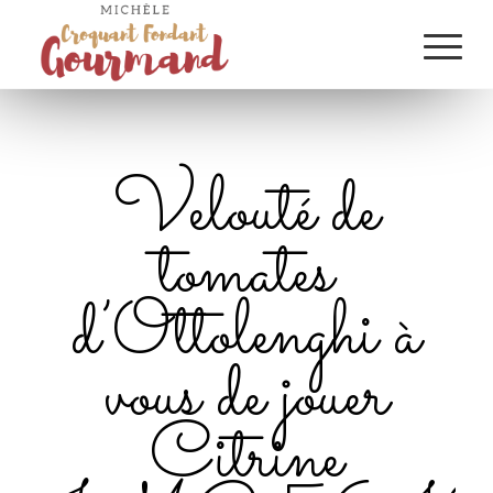
Velouté de
tomates
d’Ottolenghi à
vous de jouer
Citrine