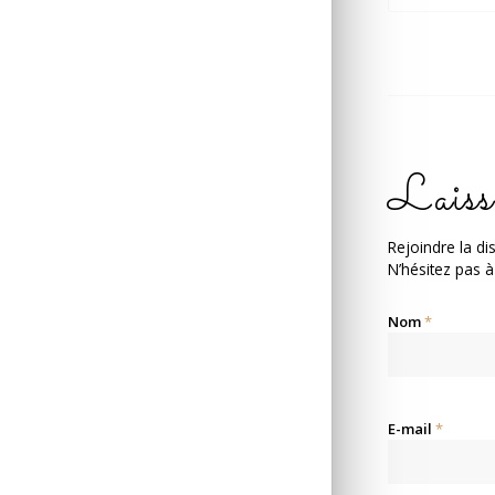
Laiss
Rejoindre la di
N’hésitez pas à
Nom
*
E-mail
*