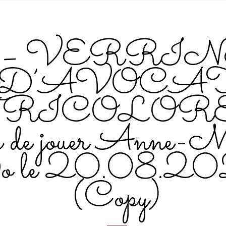
1 – VERRI
D’AVOCA
RICOLORE
s de jouer Anne-M
o le 20.08.2
(Copy)