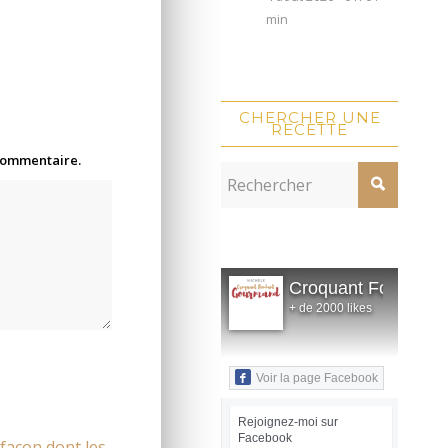
min
CHERCHER UNE
RECETTE
 commentaire.
Croquant Fondant
+ de 2000 likes
Voir la page Facebook
Rejoignez-moi sur
Facebook
 façon dont les