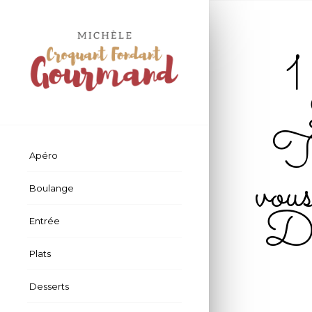
T
Apéro
vou
Boulange
D
Entrée
Plats
Desserts