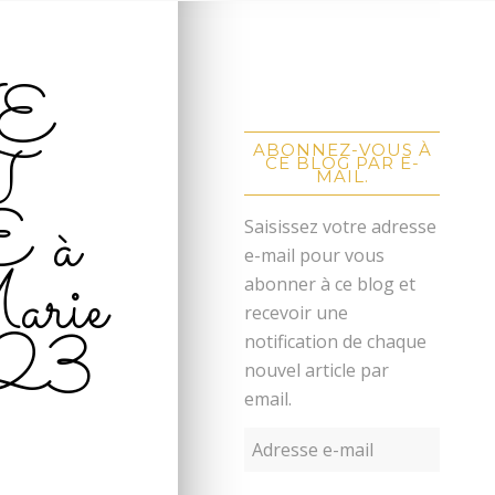
NE
T
ABONNEZ-VOUS À
CE BLOG PAR E-
MAIL.
 à
Saisissez votre adresse
e-mail pour vous
arie
abonner à ce blog et
recevoir une
023
notification de chaque
nouvel article par
email.