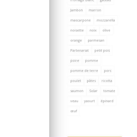
Jambon
marron
mascarpone
mozzarella
noisette
noix
olive
orange
parmesan
Partenariat
petit pois
poire
pomme
pomme de terre
porc
poulet
pâtes
ricotta
saumon
Solar
tomate
veau
yaourt
épinard
œuf