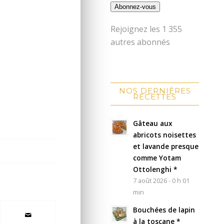
Abonnez-vous
Rejoignez les 1 355
autres abonnés
NOS DERNIÈRES
RECETTES
Gâteau aux
abricots noisettes
et lavande presque
comme Yotam
Ottolenghi *
7 août 2026 - 0 h 01
min
Bouchées de lapin
à la toscane *