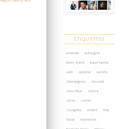
ÉTIQUETTES
amande
aubergine
blanc d'œuf
bœuf haché
café
caramel
carotte
champignon
chocolat
chou-fleur
chèvre
citron
comté
courgette
endive
feta
fraise
framboise
fromage blanc
gâteau