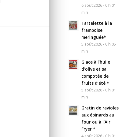
6 août 2026 - 0 h 01
min
Tartelette à la
framboise
meringuée*
5 août 2026 - 0 h 05
min
Glace à l’huile
d’olive et sa
compotée de
fruits d’été *
5 août 2026 - 0 h 01
min
Gratin de ravioles
aux épinards au
four ou à l’Air
Fryer *
4 août 2026 - 0 h 01