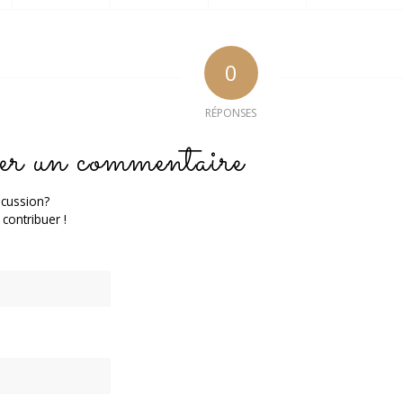
0
RÉPONSES
er un commentaire
scussion?
 contribuer !