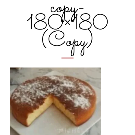
copy-
180×180
(Copy)