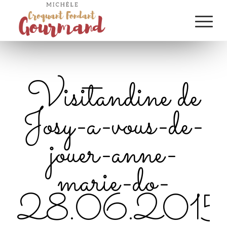
Visitandine de
Josy-a-vous-de-
jouer-anne-
marie-do-
28.06.2015