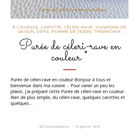
À L'AVANCE
,
CAROTTE
,
CÉLERI-RAVE
,
CUISINONS DE
SAISON
,
DÉFIS
,
POMME DE TERRE
,
THERMOMIX
Purée de céleri-rave en
couleur *
Purée de céleri-rave en couleur Bonjour à tous et
bienvenue dans ma cuisine ... Pour varier un peu les
plaisir, j'ai préparé cette Purée de céleri-rave en couleur.
Rien de plus simple, du céleri-rave, quelques carottes et
quelques…
28 Commentaires
/
31 janvier 2019