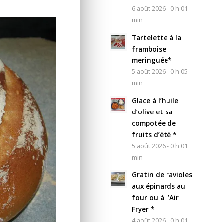
6 août 2026 - 0 h 01
min
Tartelette à la
framboise
meringuée*
5 août 2026 - 0 h 05
min
Glace à l’huile
d’olive et sa
compotée de
fruits d’été *
5 août 2026 - 0 h 01
min
Gratin de ravioles
aux épinards au
four ou à l’Air
Fryer *
4 août 2026 - 0 h 01