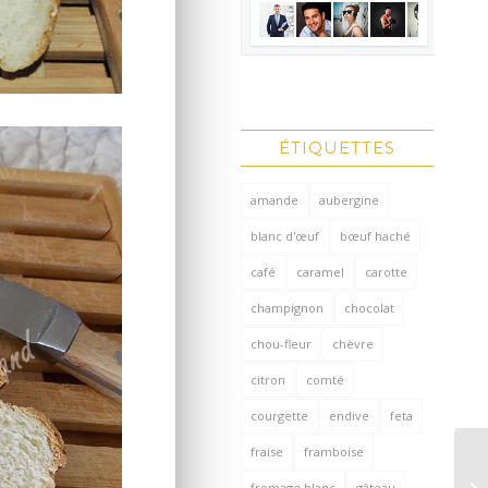
ÉTIQUETTES
amande
aubergine
blanc d'œuf
bœuf haché
café
caramel
carotte
champignon
chocolat
chou-fleur
chèvre
citron
comté
courgette
endive
feta
fraise
framboise
fromage blanc
gâteau