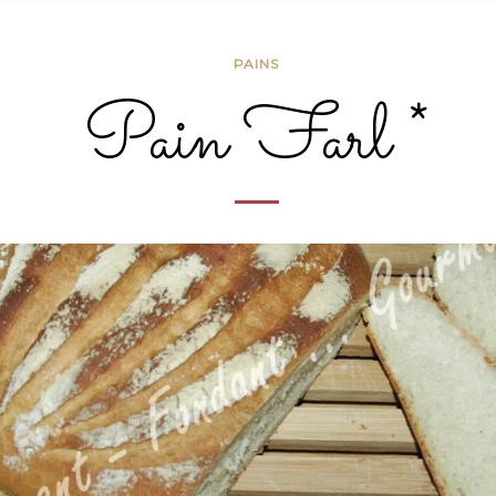
PAINS
Pain Farl *