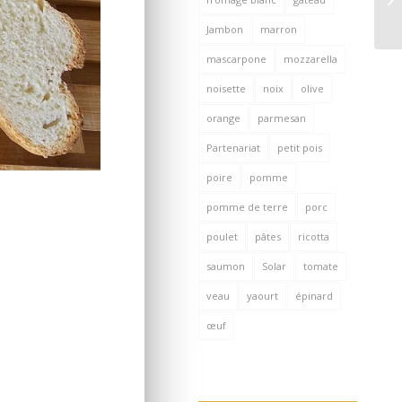
Jambon
marron
mascarpone
mozzarella
noisette
noix
olive
orange
parmesan
Partenariat
petit pois
poire
pomme
pomme de terre
porc
poulet
pâtes
ricotta
saumon
Solar
tomate
veau
yaourt
épinard
œuf