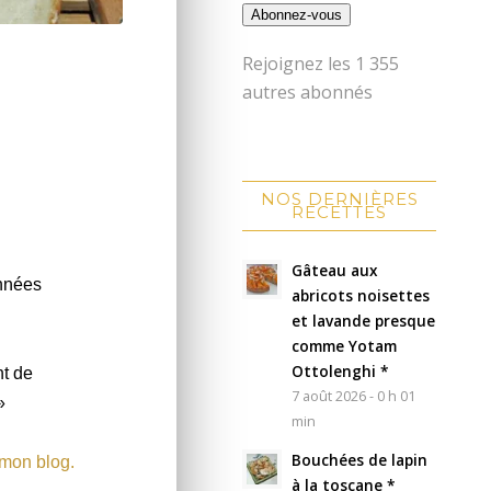
Abonnez-vous
Rejoignez les 1 355
autres abonnés
NOS DERNIÈRES
RECETTES
Gâteau aux
années
abricots noisettes
et lavande presque
comme Yotam
Ottolenghi *
nt de
7 août 2026 - 0 h 01
»
min
Bouchées de lapin
 mon blog.
à la toscane *