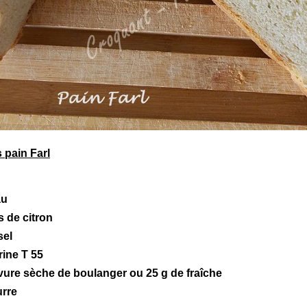
 pain Farl
au
s de citron
sel
rine T 55
vure sèche de boulanger
ou 25 g de fraîche
urre