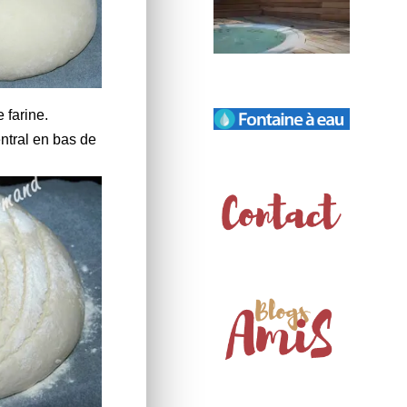
 farine.
entral en bas de