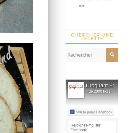
min
CHERCHER UNE
RECETTE
Croquant Fondant
+ de 2000 likes
Voir la page Facebook
Rejoignez-moi sur
Facebook