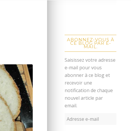
ABONNEZ-VOUS À
CE BLOG PAR E-
MAIL.
Saisissez votre adresse
e-mail pour vous
abonner à ce blog et
recevoir une
notification de chaque
nouvel article par
email.