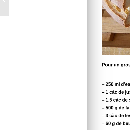
carrés au citron *
Pour un gros
– 250 ml d’e
– 1 càc de ju
– 1,5 càc de 
– 500 g de fa
– 3 càc de
le
– 60 g de be