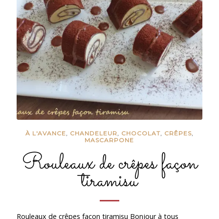
À L'AVANCE
,
CHANDELEUR
,
CHOCOLAT
,
CRÊPES
,
MASCARPONE
Rouleaux de crêpes façon
tiramisu
Rouleaux de crêpes façon tiramisu Bonjour à tous