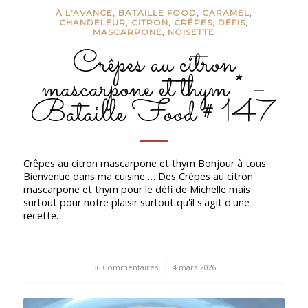
À L'AVANCE
,
BATAILLE FOOD
,
CARAMEL
,
CHANDELEUR
,
CITRON
,
CRÊPES
,
DÉFIS
,
MASCARPONE
,
NOISETTE
Crêpes au citron
mascarpone et thym * –
Bataille Food # 147
Crêpes au citron mascarpone et thym Bonjour à tous.
Bienvenue dans ma cuisine … Des Crêpes au citron
mascarpone et thym pour le défi de Michelle mais
surtout pour notre plaisir surtout qu'il s'agit d'une
recette…
56 Commentaires
/
4 mars 2026