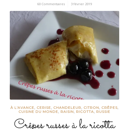
60 Commentaires
/
3 février 2019
À L'AVANCE
,
CERISE
,
CHANDELEUR
,
CITRON
,
CRÊPES
,
CUISINE DU MONDE
,
RAISIN
,
RICOTTA
,
RUSSIE
Crêpes russes à la ricotta