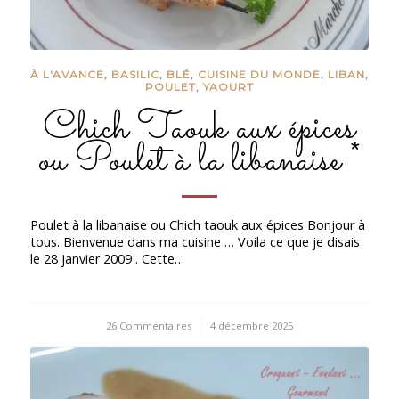
À L'AVANCE
,
BASILIC
,
BLÉ
,
CUISINE DU MONDE
,
LIBAN
,
POULET
,
YAOURT
Chich Taouk aux épices
ou Poulet à la libanaise *
Poulet à la libanaise ou Chich taouk aux épices Bonjour à
tous. Bienvenue dans ma cuisine … Voila ce que je disais
le 28 janvier 2009 . Cette…
26 Commentaires
/
4 décembre 2025