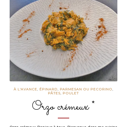
À L'AVANCE
,
ÉPINARD
,
PARMESAN OU PECORINO
,
PÂTES
,
POULET
Orzo crémeux *