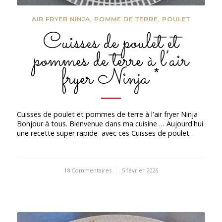
AIR FRYER NINJA
,
POMME DE TERRE
,
POULET
Cuisses de poulet et
pommes de terre à l’air
fryer Ninja *
Cuisses de poulet et pommes de terre à l'air fryer Ninja
Bonjour à tous. Bienvenue dans ma cuisine … Aujourd'hui
une recette super rapide avec ces Cuisses de poulet…
18 Commentaires
/
5 février 2026