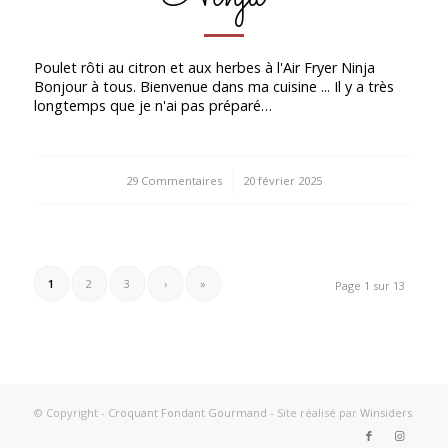
Poulet rôti au citron et aux herbes à l'Air Fryer Ninja
Bonjour à tous. Bienvenue dans ma cuisine ... Il y a très
longtemps que je n'ai pas préparé…
29 Commentaires
/
20 février 2025
1
2
3
›
»
Page 1 sur 13
© Copyright -
Croquant Fondant Gourmand
- Site réalisé par
Winsiders