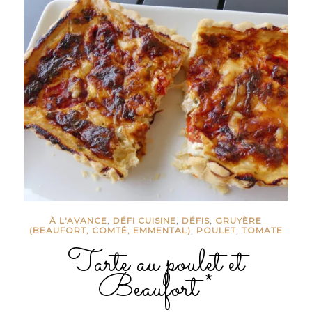
À L'AVANCE
,
DÉFI CUISINE
,
DÉFIS
,
GRUYÈRE
(BEAUFORT, COMTÉ, EMMENTAL)
,
POULET
,
TOMATE
Tarte au poulet et
Beaufort *