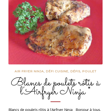
AIR FRYER NINJA
,
DÉFI CUISINE
,
DÉFIS
,
POULET
Blancs de poulets rôtis à
l’Airfryer Ninja *
Blancs de poulets rôtis à l'Airfryer Ninja Bonjour à tous.