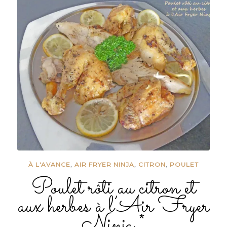
À L'AVANCE
,
AIR FRYER NINJA
,
CITRON
,
POULET
Poulet rôti au citron et
aux herbes à l’Air Fryer
Ninja *