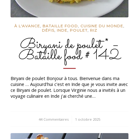
À L'AVANCE
,
BATAILLE FOOD
,
CUISINE DU MONDE
,
DÉFIS
,
INDE
,
POULET
,
RIZ
Biryani de poulet * –
Bataille food # 142
Biryani de poulet Bonjour à tous. Bienvenue dans ma
cuisine … Aujourd'hui c'est en Inde que je vous invite avec
ce Biryani de poulet. Lorsque Virginie nous a invités à un
voyage culinaire en Inde j'ai cherché une…
44 Commentaires
/
1 octobre 2025