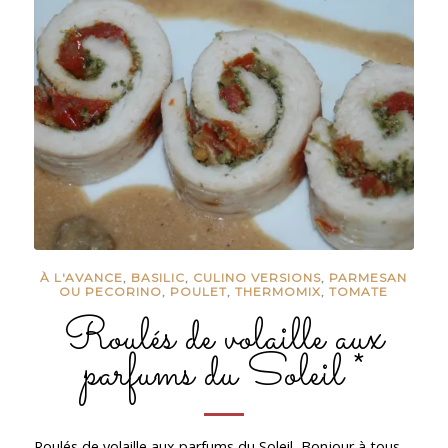
À L'AVANCE
,
BASILIC
,
CULINO VERSIONS
,
PARMESAN
OU PECORINO
,
POULET
,
THERMOMIX
,
TOMATE
Roulés de volaille aux
parfums du Soleil *
Roulés de volaille aux parfums du Soleil Bonjour à tous.