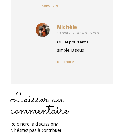
Répondre
Michèle
19 mai 2026 à 14 h 05 min
dit
:
Oui et pourtant si
simple. Bisous
Répondre
Laisser un
commentaire
Rejoindre la discussion?
N’hésitez pas à contribuer !