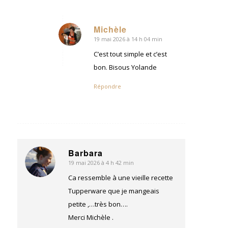
Michèle
19 mai 2026 à 14 h 04 min
dit
:
C’est tout simple et c’est
bon. Bisous Yolande
Répondre
Barbara
19 mai 2026 à 4 h 42 min
dit
:
Ca ressemble à une vieille recette
Tupperware que je mangeais
petite ,…très bon….
Merci Michèle .