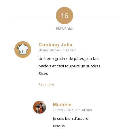
16
RÉPONSES
Cooking Julia
20 mai 2026 à 9 h 13 min
dit
:
Un bon « gratin » de pâtes, j’en fais
parfois et c’est toujours un succès !
Bises
Répondre
Michèle
20 mai 2026 à 17 h 44 min
dit
:
Je suis bien d’accord.
Bisous