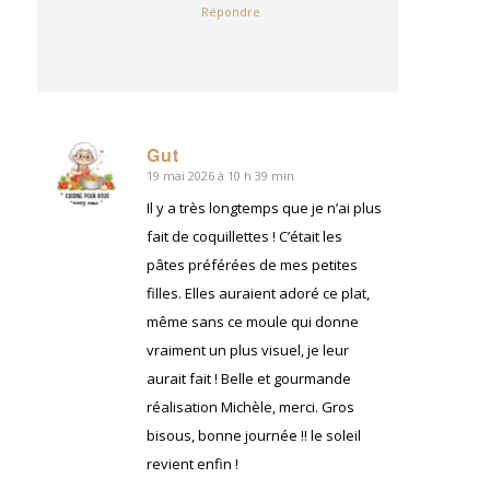
Répondre
Gut
19 mai 2026 à 10 h 39 min
dit
:
Il y a très longtemps que je n’ai plus
fait de coquillettes ! C’était les
pâtes préférées de mes petites
filles. Elles auraient adoré ce plat,
même sans ce moule qui donne
vraiment un plus visuel, je leur
aurait fait ! Belle et gourmande
réalisation Michèle, merci. Gros
bisous, bonne journée !! le soleil
revient enfin !