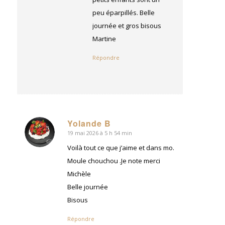
peu éparpillés. Belle
journée et gros bisous
Martine
Répondre
Yolande B
19 mai 2026 à 5 h 54 min
dit
:
Voilà tout ce que j’aime et dans mo.
Moule chouchou .Je note merci
Michèle
Belle journée
Bisous
Répondre