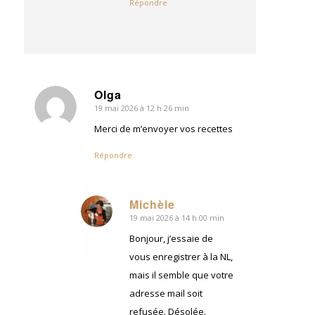
Répondre
Olga
19 mai 2026 à 12 h 26 min
dit
:
Merci de m’envoyer vos recettes
Répondre
Michèle
19 mai 2026 à 14 h 00 min
dit
:
Bonjour, j’essaie de
vous enregistrer à la NL,
mais il semble que votre
adresse mail soit
refusée. Désolée.