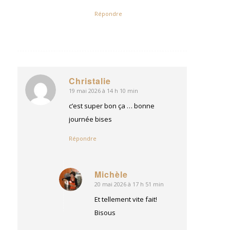
Répondre
Christalie
19 mai 2026 à 14 h 10 min
dit
:
c’est super bon ça … bonne
journée bises
Répondre
Michèle
20 mai 2026 à 17 h 51 min
dit
:
Et tellement vite fait!
Bisous