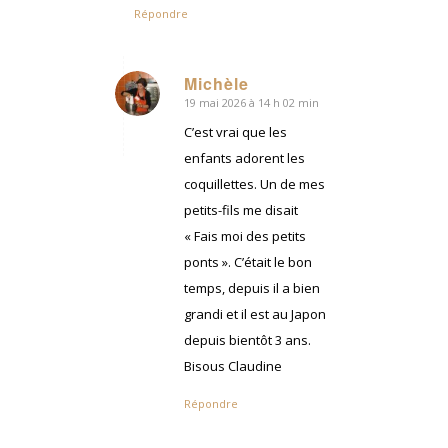
Répondre
Michèle
19 mai 2026 à 14 h 02 min
dit
:
C’est vrai que les
enfants adorent les
coquillettes. Un de mes
petits-fils me disait
« Fais moi des petits
ponts ». C’était le bon
temps, depuis il a bien
grandi et il est au Japon
depuis bientôt 3 ans.
Bisous Claudine
Répondre