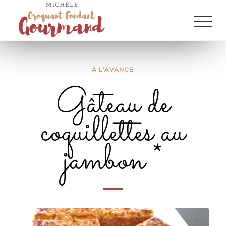
À L'AVANCE
Gâteau de
coquillettes au
jambon *