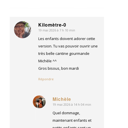
Kilomètre-0
19 mai 2026 à 7 h 10 min
dit
:
Les enfants doivent adorer cette
version. Tu vas pouvoir ouvrir une
très belle cantine gourmande
Michèle ^^
Gros bisous, bon mardi
Répondre
Michèle
19 mai 2026 à 14 h 04 min
dit
:
Quel dommage,
maintenant enfants et
petits enfants sont un