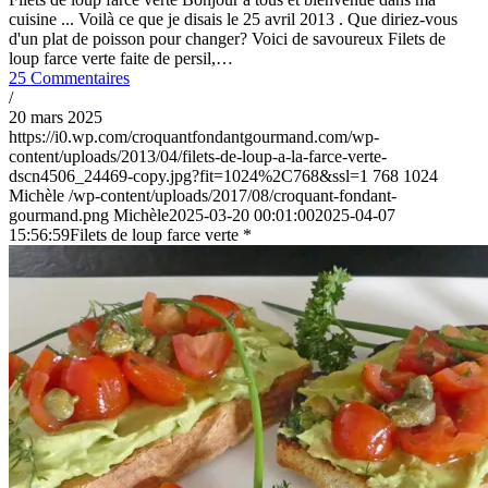
cuisine ... Voilà ce que je disais le 25 avril 2013 . Que diriez-vous
d'un plat de poisson pour changer? Voici de savoureux Filets de
loup farce verte faite de persil,…
25 Commentaires
/
20 mars 2025
https://i0.wp.com/croquantfondantgourmand.com/wp-
content/uploads/2013/04/filets-de-loup-a-la-farce-verte-
dscn4506_24469-copy.jpg?fit=1024%2C768&ssl=1
768
1024
Michèle
/wp-content/uploads/2017/08/croquant-fondant-
gourmand.png
Michèle
2025-03-20 00:01:00
2025-04-07
15:56:59
Filets de loup farce verte *