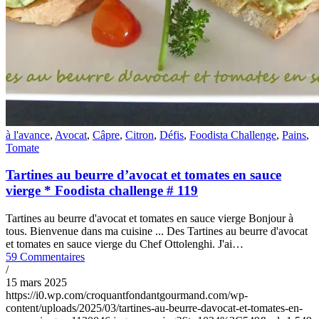
à l'avance
,
Avocat
,
Câpre
,
Citron
,
Défis
,
Foodista Challenge
,
Pains
,
Tomate
Tartines au beurre d’avocat et tomates en sauce
vierge * Foodista challenge # 119
Tartines au beurre d'avocat et tomates en sauce vierge Bonjour à
tous. Bienvenue dans ma cuisine ... Des Tartines au beurre d'avocat
et tomates en sauce vierge du Chef Ottolenghi. J'ai…
59 Commentaires
/
15 mars 2025
https://i0.wp.com/croquantfondantgourmand.com/wp-
content/uploads/2025/03/tartines-au-beurre-davocat-et-tomates-en-