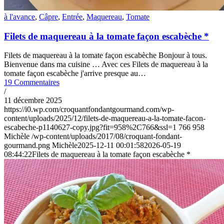
à l'avance
,
Câpre
,
Entrée
,
Maquereau
,
Tomate
Filets de maquereau à la tomate façon escabèche *
Filets de maquereau à la tomate façon escabèche Bonjour à tous.
Bienvenue dans ma cuisine … Avec ces Filets de maquereau à la
tomate façon escabèche j'arrive presque au…
19 Commentaires
/
11 décembre 2025
https://i0.wp.com/croquantfondantgourmand.com/wp-
content/uploads/2025/12/filets-de-maquereau-a-la-tomate-facon-
escabeche-p1140627-copy.jpg?fit=958%2C766&ssl=1
766
958
Michèle
/wp-content/uploads/2017/08/croquant-fondant-
gourmand.png
Michèle
2025-12-11 00:01:58
2026-05-19
08:44:22
Filets de maquereau à la tomate façon escabèche *