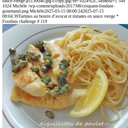
sauce-vierge-p1130046.jpg-r-copy.jpg?fit=1024%2C549&ssl=1
549
1024
Michèle
/wp-content/uploads/2017/08/croquant-fondant-
gourmand.png
Michèle
2025-03-15 08:00:24
2025-07-15
08:04:39
Tartines au beurre d’avocat et tomates en sauce vierge *
Foodista challenge # 119