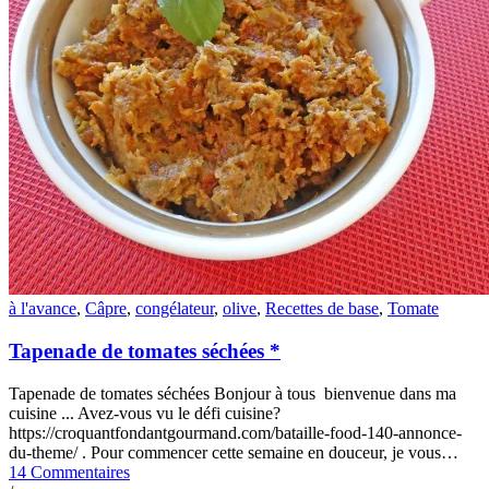
à l'avance
,
Câpre
,
congélateur
,
olive
,
Recettes de base
,
Tomate
Tapenade de tomates séchées *
Tapenade de tomates séchées Bonjour à tous bienvenue dans ma
cuisine ... Avez-vous vu le défi cuisine?
https://croquantfondantgourmand.com/bataille-food-140-annonce-
du-theme/ . Pour commencer cette semaine en douceur, je vous…
14 Commentaires