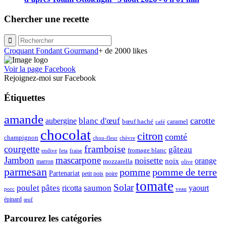
Chercher une recette
Croquant Fondant Gourmand
+ de 2000 likes
Voir la page Facebook
Rejoignez-moi sur Facebook
Étiquettes
amande
carotte
blanc d'œuf
aubergine
caramel
bœuf haché
café
chocolat
citron
comté
champignon
chou-fleur
chèvre
framboise
courgette
gâteau
fromage blanc
endive
feta
fraise
Jambon
mascarpone
noisette
orange
noix
mozzarella
marron
olive
parmesan
pomme de terre
pomme
Partenariat
petit pois
poire
tomate
Solar
poulet
pâtes
ricotta
saumon
yaourt
porc
veau
épinard
œuf
Parcourez les catégories