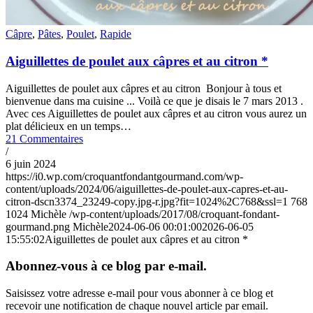
Câpre
,
Pâtes
,
Poulet
,
Rapide
Aiguillettes de poulet aux câpres et au citron *
Aiguillettes de poulet aux câpres et au citron Bonjour à tous et
bienvenue dans ma cuisine ... Voilà ce que je disais le 7 mars 2013 .
Avec ces Aiguillettes de poulet aux câpres et au citron vous aurez un
plat délicieux en un temps…
21 Commentaires
/
6 juin 2024
https://i0.wp.com/croquantfondantgourmand.com/wp-
content/uploads/2024/06/aiguillettes-de-poulet-aux-capres-et-au-
citron-dscn3374_23249-copy.jpg-r.jpg?fit=1024%2C768&ssl=1
768
1024
Michèle
/wp-content/uploads/2017/08/croquant-fondant-
gourmand.png
Michèle
2024-06-06 00:01:00
2026-06-05
15:55:02
Aiguillettes de poulet aux câpres et au citron *
Abonnez-vous à ce blog par e-mail.
Saisissez votre adresse e-mail pour vous abonner à ce blog et
recevoir une notification de chaque nouvel article par email.