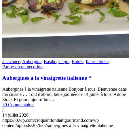
à l'avance
,
Aubergine
,
Basilic
,
Câpre
,
Entrée
,
Italie - Sicile
,
Parmesan ou pecorino
Aubergines à la vinaigrette italienne *
Aubergines à la vinaigrette italienne Bonjour à tous. Bienvenue dans
ma cuisine … Tout d'abord, belle journée de 14 juillet à tous. Adobe
Stock Et pour aujourd’hui…
30 Commentaires
/
14 juillet 2026
https://i0.wp.com/croquantfondantgourmand.com/wp-
content/uploads/2026/07/aubergines-a-la-vinaigrette-italienne-