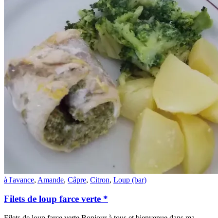
à l'avance
,
Amande
,
Câpre
,
Citron
,
Loup (bar)
Filets de loup farce verte *
Filets de loup farce verte Bonjour à tous et bienvenue dans ma