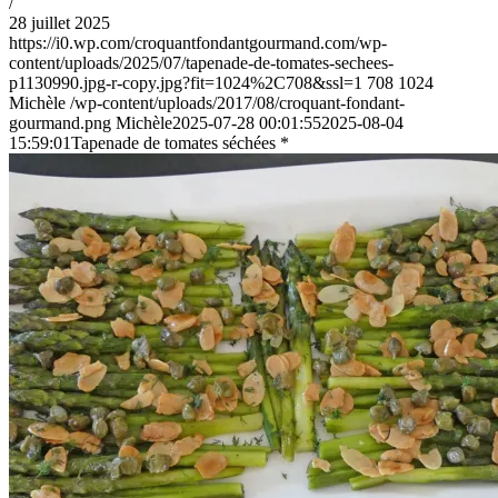
/
28 juillet 2025
https://i0.wp.com/croquantfondantgourmand.com/wp-
content/uploads/2025/07/tapenade-de-tomates-sechees-
p1130990.jpg-r-copy.jpg?fit=1024%2C708&ssl=1
708
1024
Michèle
/wp-content/uploads/2017/08/croquant-fondant-
gourmand.png
Michèle
2025-07-28 00:01:55
2025-08-04
15:59:01
Tapenade de tomates séchées *