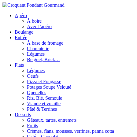
Apéro
À boire
Avec l’apéro
Boulange
Entrée
À base de fromage
Charcuterie
Légumes
Beignet, Brick…
Plats
Légumes
Oeufs
Pizza et Fougasse
Potages Soupe Velouté
Quenelles
Riz, Blé, Semoule
Viande et volaille
Pâté & Terrines
Desserts
Gâteaux, tartes, entremets
Fruits
Crèmes, flans, mousses, verrines, panna cotta
Café – Chocolat