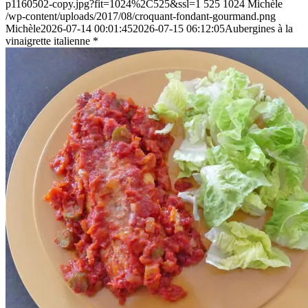
p1160502-copy.jpg?fit=1024%2C525&ssl=1
525
1024
Michèle
/wp-content/uploads/2017/08/croquant-fondant-gourmand.png
Michèle
2026-07-14 00:01:45
2026-07-15 06:12:05
Aubergines à la
vinaigrette italienne *