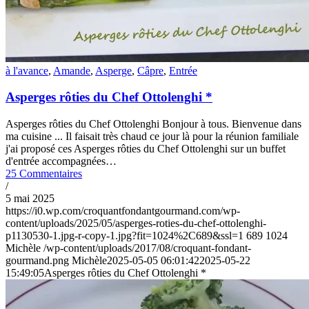
à l'avance
,
Amande
,
Asperge
,
Câpre
,
Entrée
Asperges rôties du Chef Ottolenghi *
Asperges rôties du Chef Ottolenghi Bonjour à tous. Bienvenue dans
ma cuisine ... Il faisait très chaud ce jour là pour la réunion familiale
j'ai proposé ces Asperges rôties du Chef Ottolenghi sur un buffet
d'entrée accompagnées…
25 Commentaires
/
5 mai 2025
https://i0.wp.com/croquantfondantgourmand.com/wp-
content/uploads/2025/05/asperges-roties-du-chef-ottolenghi-
p1130530-1.jpg-r-copy-1.jpg?fit=1024%2C689&ssl=1
689
1024
Michèle
/wp-content/uploads/2017/08/croquant-fondant-
gourmand.png
Michèle
2025-05-05 06:01:42
2025-05-22
15:49:05
Asperges rôties du Chef Ottolenghi *