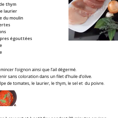
 de thym
de laurier
re du moulin
vertes
ons
âpres
égouttées
re
ve
mincer l’oignon ainsi que l’ail dégermé.
enir sans coloration dans un filet d’huile d’olive.
lpe de tomates, le laurier, le thym, le sel et du poivre.