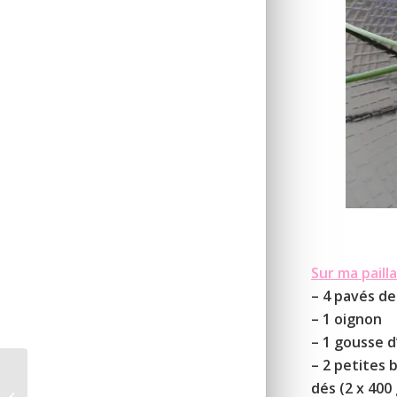
Sur ma pailla
– 4 pavés d
– 1 oignon
– 1 gousse d’
– 2 petites 
dés (2 x 400 
Tarte jambon-