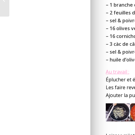
mimolette
– 1 branche
– 2 feuilles 
– sel & poiv
– 16 olives 
– 16 cornich
– 3 càc de c
– sel & poiv
– huile d’oli
Au travail :
Éplucher et é
Les faire rev
Ajouter la pu