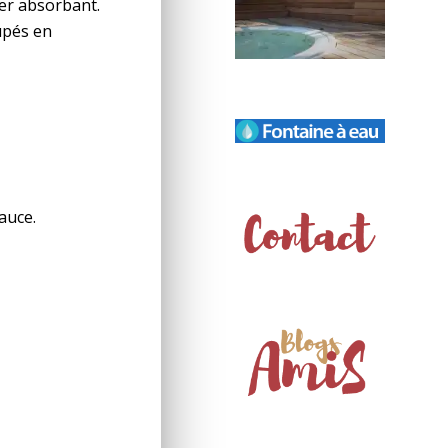
ier absorbant.
upés en
auce.