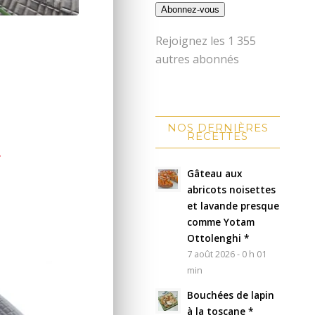
Abonnez-vous
Rejoignez les 1 355
autres abonnés
NOS DERNIÈRES
RECETTES
.
Gâteau aux
abricots noisettes
et lavande presque
comme Yotam
Ottolenghi *
7 août 2026 - 0 h 01
min
Bouchées de lapin
à la toscane *