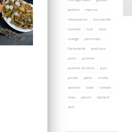
Jambon
marron
mascarpone
mozzarella
noisette
noix
olive
orange
parmesan
Partenariat
petit pois
poire
pomme
pomme de terre
porc
poulet
pâtes
ricotta
saumon
Solar
tomate
veau
yaourt
épinard
œuf