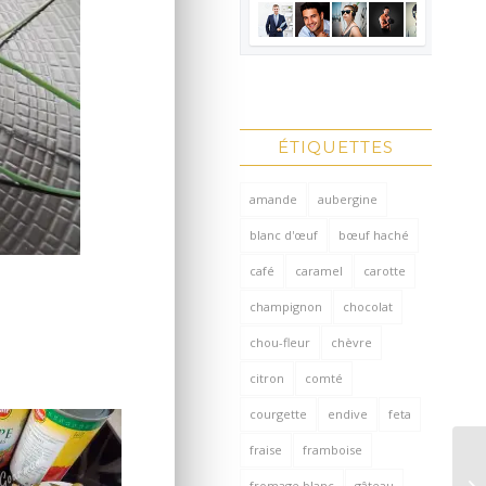
ÉTIQUETTES
amande
aubergine
blanc d'œuf
bœuf haché
café
caramel
carotte
champignon
chocolat
chou-fleur
chèvre
citron
comté
courgette
endive
feta
fraise
framboise
fromage blanc
gâteau