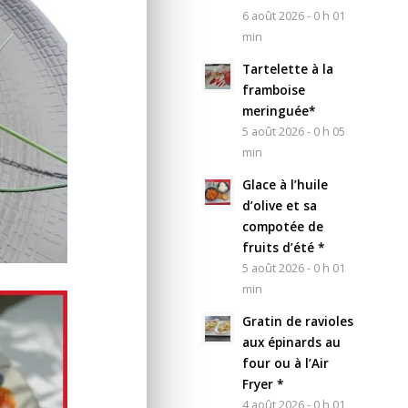
6 août 2026 - 0 h 01
min
Tartelette à la
framboise
meringuée*
5 août 2026 - 0 h 05
min
Glace à l’huile
d’olive et sa
compotée de
fruits d’été *
5 août 2026 - 0 h 01
min
Gratin de ravioles
aux épinards au
four ou à l’Air
Fryer *
4 août 2026 - 0 h 01