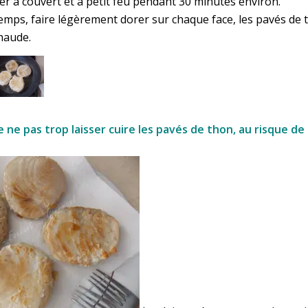
er à couvert et à petit feu pendant 30 minutes environ.
emps, faire légèrement dorer sur chaque face, les pavés de
chaude.
 ne pas trop laisser cuire les pavés de thon, au risque de