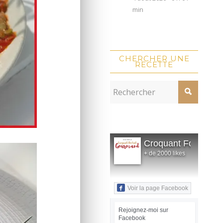
min
CHERCHER UNE
RECETTE
Croquant Fondant
+ de 2000 likes
Voir la page Facebook
Rejoignez-moi sur
Facebook