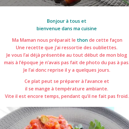
pavés de thon sauce piquante
Bonjour à tous et
bienvenue dans ma cuisine
Ma Maman nous préparait le
thon
de cette façon
Une recette que j’ai ressortie des oubliettes.
Je vous l’ai déjà présentée au tout début de mon blog
mais à l’époque je n’avais pas fait de photo du pas à pas
Je l’ai donc reprise il y a quelques jours.
Ce plat peut se préparer à l’avance et
il se mange à température ambiante.
Vite il est encore temps, pendant qu’il ne fait pas froid.