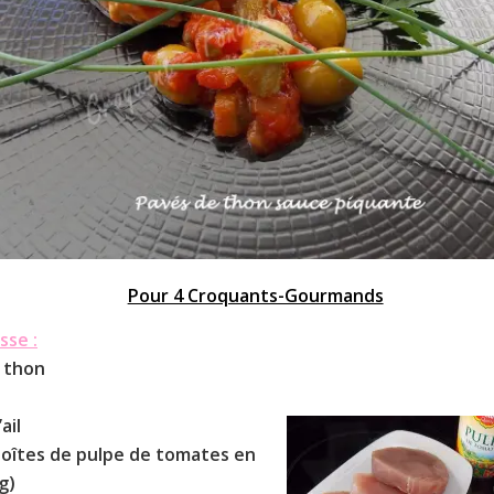
Pour 4 Croquants-Gourmands
sse :
e
thon
ail
boîtes de pulpe de tomates en
g)