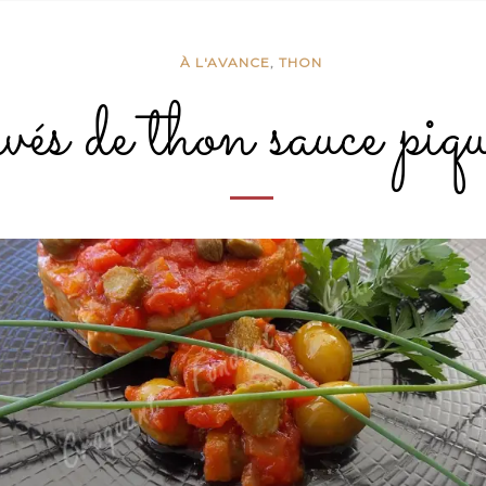
À L'AVANCE
,
THON
és de thon sauce piq