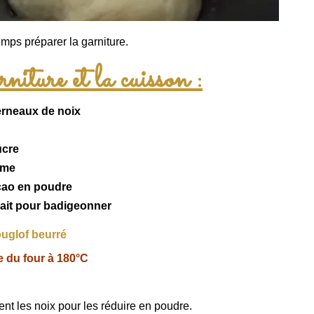
mps préparer la garniture.
iture et la cuisson :
cerneaux de
noix
ucre
ème
cao
en poudre
lait pour badigeonner
uglof beurré
e du four à 180°C
ent
les noix pour les réduire en poudre.