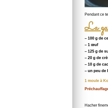
Pendant ce te
La garn
– 100 g de 
– 1 œuf
– 125 g de s
– 20 g de cr
– 10 g de
ca
– un peu de 
1 moule à Ko
Préchauffag
Hacher finem