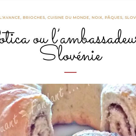
 L'AVANCE
,
BRIOCHES
,
CUISINE DU MONDE
,
NOIX
,
PÂQUES
,
SLOV
tica ou l’ambassadeu
Slovénie