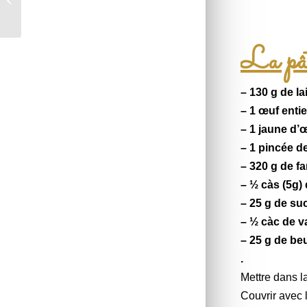
ingrédient #96
La pât
– 130 g de lai
– 1 œuf entie
– 1 jaune d’
– 1 pincée de
– 320 g de fa
– ½ càs (5g)
– 25 g de su
– ½ càc de
v
– 25 g de be
.
Mettre dans l
Couvrir
avec l