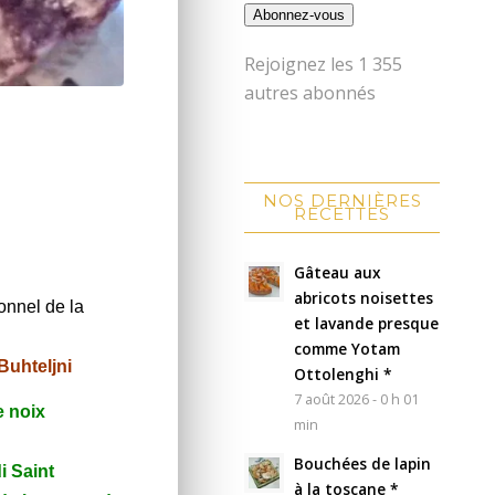
Abonnez-vous
Rejoignez les 1 355
autres abonnés
NOS DERNIÈRES
RECETTES
Gâteau aux
abricots noisettes
ionnel de la
et lavande presque
comme Yotam
Buhteljni
Ottolenghi *
7 août 2026 - 0 h 01
e noix
min
Bouchées de lapin
i Saint
à la toscane *