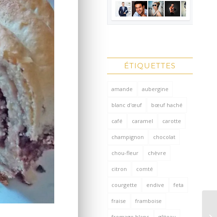
ÉTIQUETTES
amande
aubergine
blanc d'œuf
bœuf haché
café
caramel
carotte
champignon
chocolat
chou-fleur
chèvre
citron
comté
courgette
endive
feta
fraise
framboise
fromage blanc
gâteau