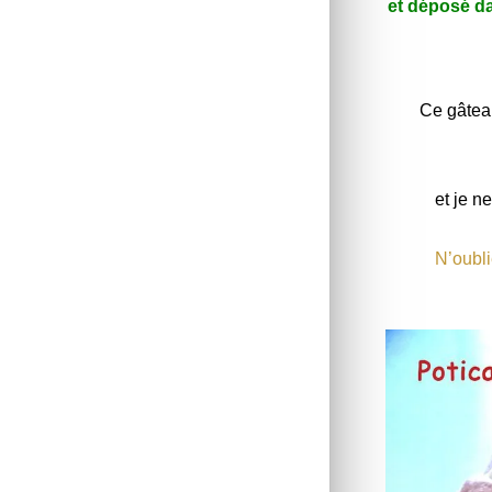
et déposé dan
Ce gâteau
et je n
N’oubli