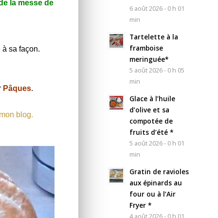
 de la messe de
6 août 2026 - 0 h 01
min
Tartelette à la
framboise
 à sa façon.
meringuée*
5 août 2026 - 0 h 05
min
r
Pâques
.
Glace à l’huile
d’olive et sa
 mon blog.
compotée de
fruits d’été *
5 août 2026 - 0 h 01
min
Gratin de ravioles
aux épinards au
four ou à l’Air
Fryer *
4 août 2026 - 0 h 01