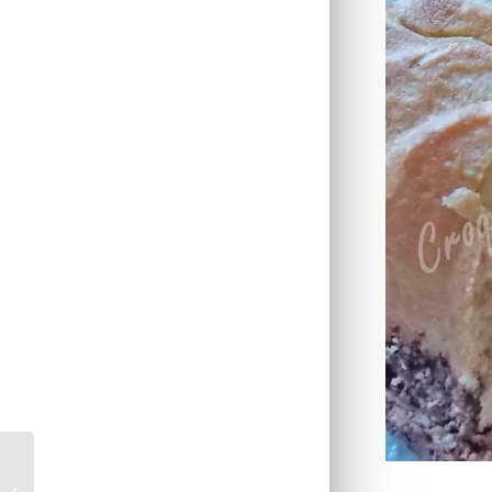
Gâteau pommes kiwi –
Recettes autour d’un