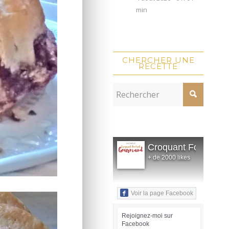
min
CHERCHER UNE
RECETTE
Croquant Fondant
+ de 2000 likes
Voir la page Facebook
Rejoignez-moi sur
Facebook