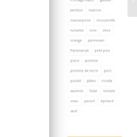
Jambon
marron
mascarpone
mozzarella
noisette
noix
olive
orange
parmesan
Partenariat
petit pois
poire
pomme
pomme de terre
porc
poulet
pâtes
ricotta
saumon
Solar
tomate
veau
yaourt
épinard
œuf