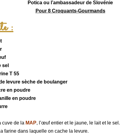
Potica ou l’ambassadeur de Slovénie
Pour 8 Croquants-Gourmands
e :
t
r
œuf
 sel
rine T 55
 de levure sèche de boulanger
cre en poudre
anille
en poudre
urre
a cuve de la
MAP
, l’œuf entier et le jaune, le lait et le sel.
a farine dans laquelle on cache la levure.