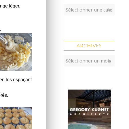
ange léger.
.
ARCHIVES
 en les espaçant
orés.