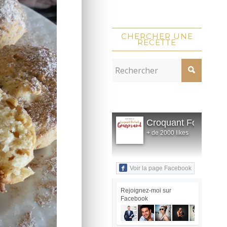
CHERCHER UNE
RECETTE
Croquant Fondant
+ de 2000 likes
Voir la page Facebook
Rejoignez-moi sur
Facebook