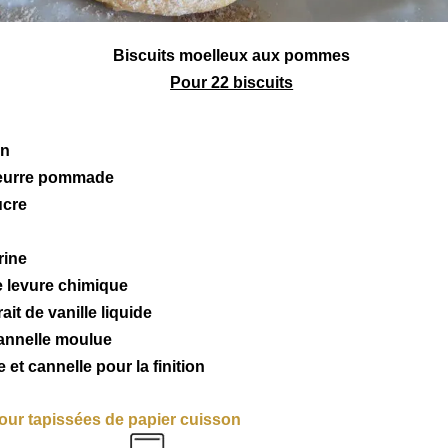
Biscuits
moelleux aux
pommes
Pour 22 biscuits
on
beurre pommade
ucre
rine
e levure chimique
ait de vanille liquide
annelle moulue
 et cannelle pour la finition
our tapissées de papier cuisson