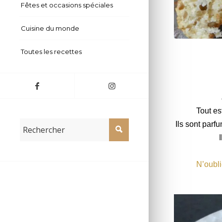
Fêtes et occasions spéciales
Cuisine du monde
Biscuits moe
Toutes les recettes
Tout est
Ils sont parf
N’oubli