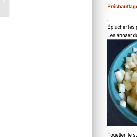
champignons *
P
réchauffag
.
Éplucher les 
Les arroser du
Fouetter le s