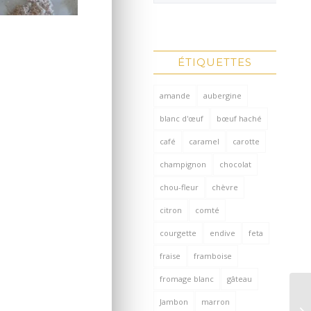
ÉTIQUETTES
amande
aubergine
blanc d'œuf
bœuf haché
café
caramel
carotte
champignon
chocolat
chou-fleur
chèvre
citron
comté
courgette
endive
feta
fraise
framboise
fromage blanc
gâteau
Jambon
marron