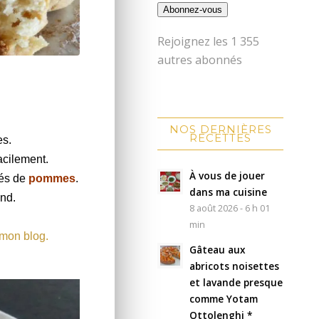
Abonnez-vous
Rejoignez les 1 355
autres abonnés
NOS DERNIÈRES
RECETTES
es.
facilement.
À vous de jouer
dés de
pommes
.
dans ma cuisine
nd.
8 août 2026 - 6 h 01
min
 mon blog.
Gâteau aux
abricots noisettes
et lavande presque
comme Yotam
Ottolenghi *