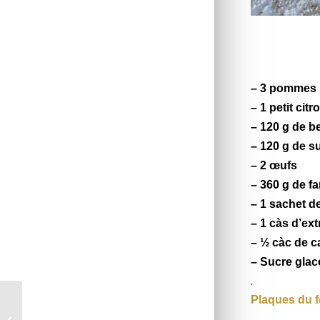
– 3 pommes
– 1 petit citr
– 120 g de 
– 120 g de s
– 2 œufs
– 360 g de fa
– 1 sachet d
– 1 càs d’extr
– ½ càc de c
– Sucre glace
.
Plaques du f
Gratin de pommes de
terre aux