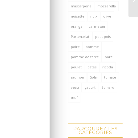
mascarpone
mozzarella
noisette
noix
olive
orange
parmesan
Partenariat
petit pois
poire
pomme
pomme de terre
porc
poulet
pâtes
ricotta
saumon
Solar
tomate
veau
yaourt
épinard
œuf
PARCOUREZ LES
CATÉGORIES