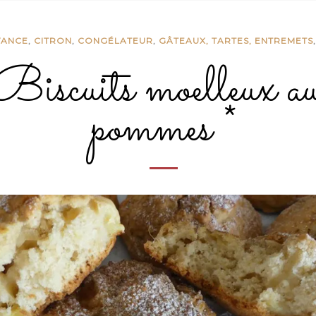
VANCE
,
CITRON
,
CONGÉLATEUR
,
GÂTEAUX, TARTES, ENTREMETS
Biscuits moelleux a
pommes *