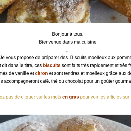
lleux aux pommes
Bonjour à tous.
Bienvenue dans ma cuisine
…
Je vous propose de préparer des
Biscuits moelleux aux pomm
 dit dans le titre, ces
biscuits
sont faits très rapidement et très 
umés de vanille et
citron
et sont tendres et moelleux grâce aux 
Ils accompagneront café, thé ou chocolat pour un goûter gourma
.
ez pas de cliquer sur les mots
en gras
pour voir les articles sur
.