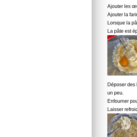
Ajouter les œu
Ajouter la far
Lorsque la pâ
La pâte est é
Déposer des b
un peu.
Enfourner pou
Laisser refroid