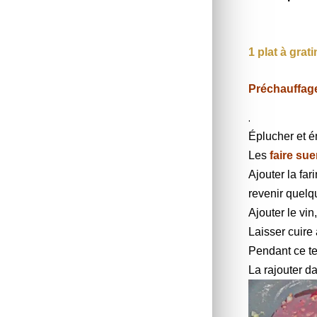
1 plat à grat
Préchauffag
.
Éplucher et é
Les
faire sue
Ajouter la far
revenir quelq
Ajouter le vin,
Laisser cuire
Pendant ce te
La rajouter da