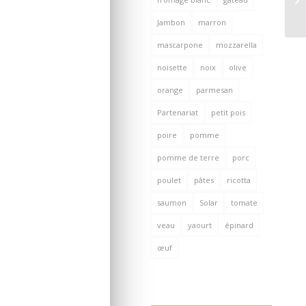
Jambon
marron
mascarpone
mozzarella
noisette
noix
olive
orange
parmesan
Partenariat
petit pois
poire
pomme
pomme de terre
porc
poulet
pâtes
ricotta
saumon
Solar
tomate
veau
yaourt
épinard
œuf