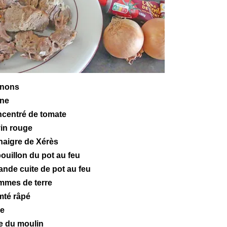
gnons
ine
ncentré de tomate
vin rouge
inaigre de Xérès
bouillon du pot au feu
iande cuite de
pot au feu
mmes de terre
mté râpé
ve
re du moulin