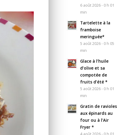
6 août 2026 - 0 h 01
min
Tartelette à la
framboise
meringuée*
5 août 2026 - 0 h 05
min
Glace à l’huile
d’olive et sa
compotée de
fruits d’été *
5 août 2026 - 0 h 01
min
Gratin de ravioles
aux épinards au
four ou à l’Air
Fryer *
4 août 2026 - 0 h 01