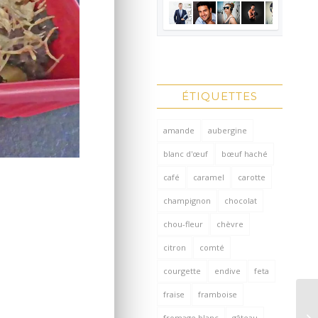
ÉTIQUETTES
amande
aubergine
blanc d'œuf
bœuf haché
café
caramel
carotte
champignon
chocolat
chou-fleur
chèvre
citron
comté
courgette
endive
feta
fraise
framboise
fromage blanc
gâteau