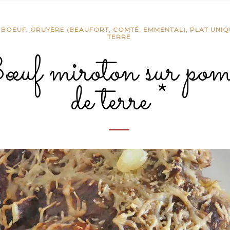
,
BOEUF
,
GRUYÈRE (BEAUFORT, COMTÉ, EMMENTAL)
,
PLAT UNIQ
TERRE
uf miroton sur po
de terre *