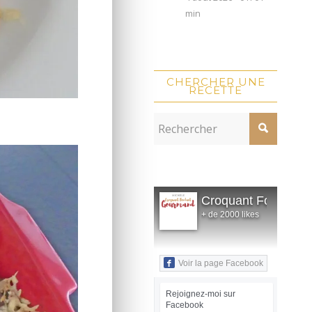
min
CHERCHER UNE
RECETTE
Croquant Fondant
+ de 2000 likes
Voir la page Facebook
Rejoignez-moi sur
Facebook