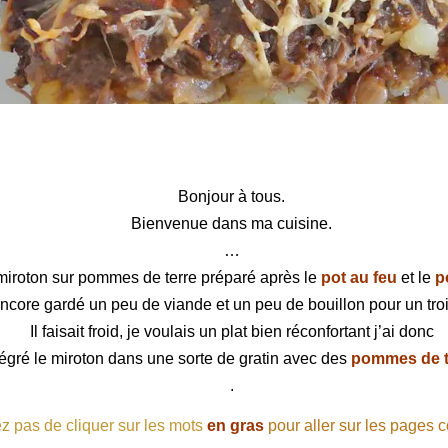
 sur pommes de terre
Bonjour à tous.
Bienvenue dans ma cuisine.
…
iroton sur pommes de terre préparé après le
pot au feu
et le
p
encore gardé un peu de viande et un peu de bouillon pour un tro
Il faisait froid, je voulais un plat bien réconfortant j’ai donc
tégré le miroton dans une sorte de gratin avec des
pommes de t
.
z pas de cliquer sur les mots
en gras
pour aller sur les pages