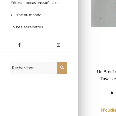
Fêtes et occasions spéciales
Cuisine du monde
Toutes les recettes
Bœuf miroton
Un Bœuf m
J’avais 
in
N’oublie