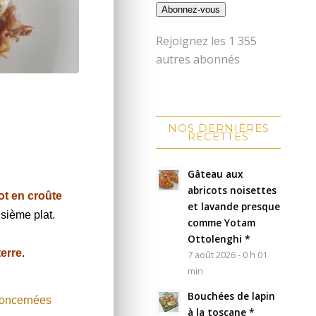
Abonnez-vous
Rejoignez les 1 355
autres abonnés
NOS DERNIÈRES
RECETTES
Gâteau aux
abricots noisettes
ot en croûte
et lavande presque
isième plat.
comme Yotam
Ottolenghi *
erre
.
7 août 2026 - 0 h 01
min
Bouchées de lapin
 concernées
à la toscane *