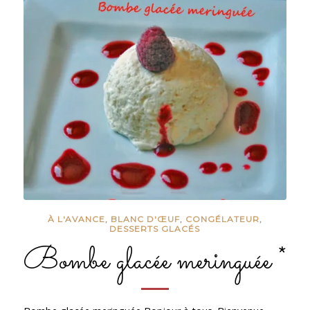
À L'AVANCE
,
BLANC D'ŒUF
,
CONGÉLATEUR
,
DESSERTS GLACÉS
Bombe glacée meringuée *