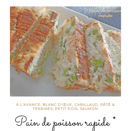
À L'AVANCE
,
BLANC D'ŒUF
,
CABILLAUD
,
PÂTÉ &
TERRINES
,
PETIT POIS
,
SAUMON
Pain de poisson rapide *