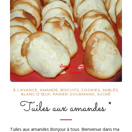
À L'AVANCE
,
AMANDE
,
BISCUITS, COOKIES, SABLÉS
,
BLANC D'ŒUF
,
PANIER GOURMAND
,
SUCRÉ
Tuiles aux amandes *
Tuiles aux amandes Bonjour à tous. Bienvenue dans ma