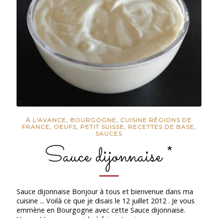
À L'AVANCE
,
BOURGOGNE
,
CUISINE RÉGIONS DE
FRANCE
,
OEUFS
,
PETIT SUISSE
,
RECETTES DE BASE
,
SAUCES
Sauce dijonnaise *
Sauce dijonnaise Bonjour à tous et bienvenue dans ma
cuisine ... Voilà ce que je disais le 12 juillet 2012 . Je vous
emmène en Bourgogne avec cette Sauce dijonnaise.