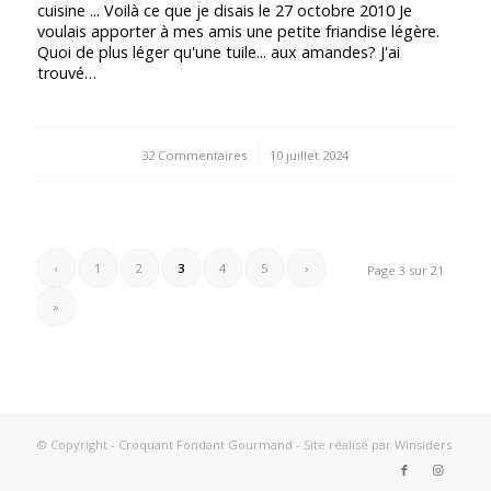
cuisine ... Voilà ce que je disais le 27 octobre 2010 Je
voulais apporter à mes amis une petite friandise légère.
Quoi de plus léger qu'une tuile... aux amandes? J'ai
trouvé…
32 Commentaires
/
10 juillet 2024
‹
1
2
3
4
5
›
Page 3 sur 21
»
© Copyright -
Croquant Fondant Gourmand
- Site réalisé par
Winsiders