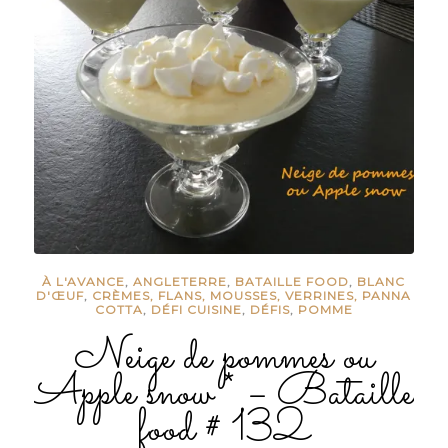
À L'AVANCE
,
ANGLETERRE
,
BATAILLE FOOD
,
BLANC
D'ŒUF
,
CRÈMES, FLANS, MOUSSES, VERRINES, PANNA
COTTA
,
DÉFI CUISINE
,
DÉFIS
,
POMME
Neige de pommes ou
Apple snow * – Bataille
food # 132