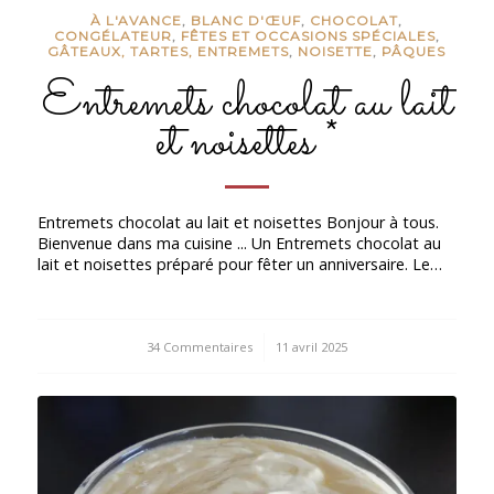
À L'AVANCE
,
BLANC D'ŒUF
,
CHOCOLAT
,
CONGÉLATEUR
,
FÊTES ET OCCASIONS SPÉCIALES
,
GÂTEAUX, TARTES, ENTREMETS
,
NOISETTE
,
PÂQUES
Entremets chocolat au lait
et noisettes *
Entremets chocolat au lait et noisettes Bonjour à tous.
Bienvenue dans ma cuisine ... Un Entremets chocolat au
lait et noisettes préparé pour fêter un anniversaire. Le…
34 Commentaires
/
11 avril 2025