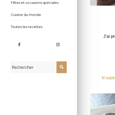
Fêtes et occasions spéciales
Gâteau choco
Cuisine du monde
Toutes les recettes
J’ai p
N’oubli