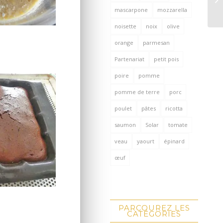
mascarpone
mozzarella
noisette
noix
olive
orange
parmesan
Partenariat
petit pois
poire
pomme
pomme de terre
porc
poulet
pâtes
ricotta
saumon
Solar
tomate
veau
yaourt
épinard
œuf
PARCOUREZ LES
CATÉGORIES