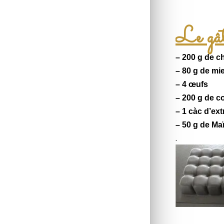
Le gât
– 200 g de
c
– 80 g de
mie
– 4 œufs
– 200 g de
c
– 1 càc d’extr
– 50 g de M
.