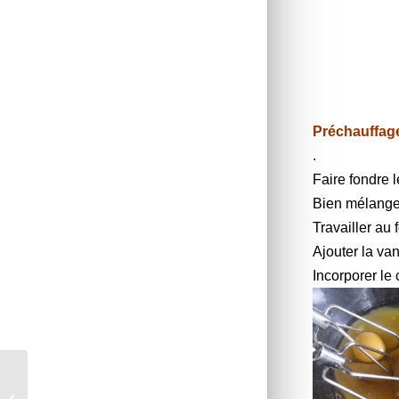
Préchauffage
.
Faire fondre 
Bien mélanger 
Travailler au
Ajouter la van
Incorporer le
Pain cocotte au lait