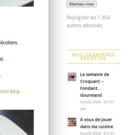
Abonnez-vous
Rejoignez les 1 354
autres abonnés
écoliers.
NOS DERNIÈRES
RECETTES
at
.
La semaine de
.
Croquant –
Fondant…
 mon blog.
Gourmand
9 août 2026 - 0 h 01
min
À vous de jouer
dans ma cuisine
8 août 2026 - 6 h 01