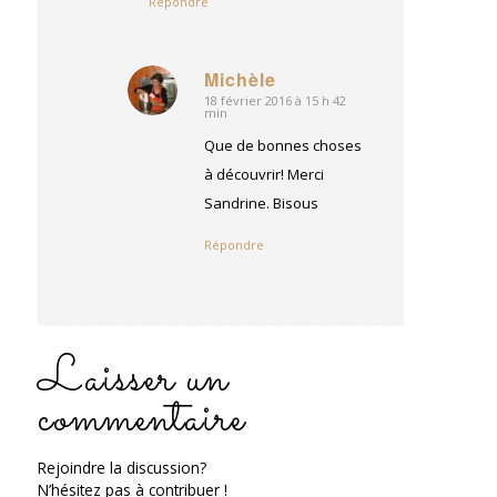
Répondre
Michèle
18 février 2016 à 15 h 42
dit
min
:
Que de bonnes choses
à découvrir! Merci
Sandrine. Bisous
Répondre
Laisser un
commentaire
Rejoindre la discussion?
N’hésitez pas à contribuer !