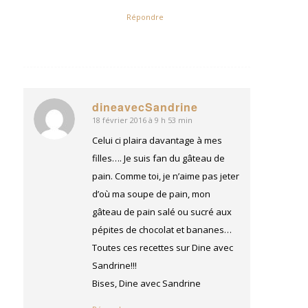
Répondre
dineavecSandrine
18 février 2016 à 9 h 53 min
dit
:
Celui ci plaira davantage à mes
filles…. Je suis fan du gâteau de
pain. Comme toi, je n’aime pas jeter
d’où ma soupe de pain, mon
gâteau de pain salé ou sucré aux
pépites de chocolat et bananes…
Toutes ces recettes sur Dine avec
Sandrine!!!
Bises, Dine avec Sandrine