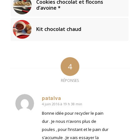
Cookies chocolat et flocons
d’avoine *
Kit chocolat chaud
4
RÉPONSES
patalva
4 juin 2016 à 19 h 38 min
dit
:
Bonne idée pour recycler le pain
dur . Je nous n’avons plus de
poules , pour l’instant et le pain dur
s’accumule . Je vais essayer la