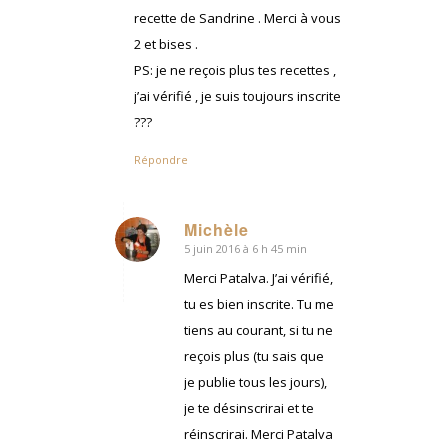
recette de Sandrine . Merci à vous
2 et bises .
PS: je ne reçois plus tes recettes ,
j’ai vérifié , je suis toujours inscrite
???
Répondre
Michèle
5 juin 2016 à 6 h 45 min
dit
:
Merci Patalva. J’ai vérifié,
tu es bien inscrite. Tu me
tiens au courant, si tu ne
reçois plus (tu sais que
je publie tous les jours),
je te désinscrirai et te
réinscrirai. Merci Patalva