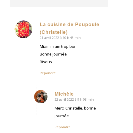
La cuisine de Poupoule
dit
(Christelle)
:
21 avril 2022 à 10 h 43 min
Miam miam trop bon
Bonne journée
Bisous
Répondre
Michèle
22 avril 2022 à 9 h 08 min
dit
:
Merci Christelle, bonne
journée
Répondre