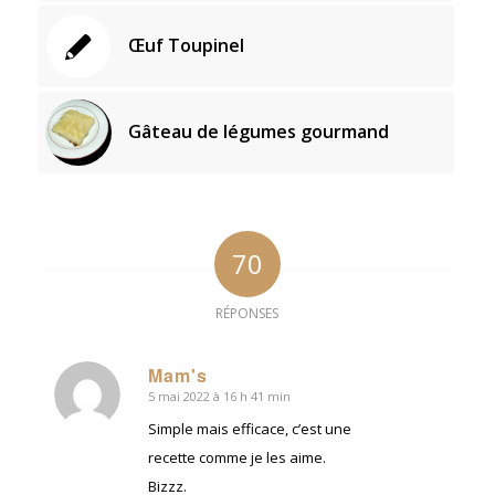
Œuf Toupinel
Gâteau de légumes gourmand
70
RÉPONSES
Mam's
5 mai 2022 à 16 h 41 min
dit
:
Simple mais efficace, c’est une
recette comme je les aime.
Bizzz.