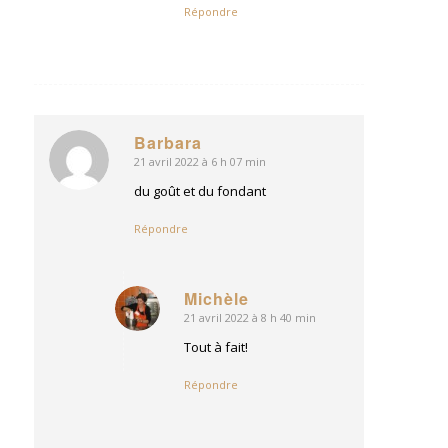
Répondre
Barbara
21 avril 2022 à 6 h 07 min
dit
:
du goût et du fondant
Répondre
Michèle
21 avril 2022 à 8 h 40 min
dit
:
Tout à fait!
Répondre