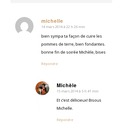
michelle
14 mars 2014 à 22 h 26 min
dit
:
bien sympa ta façon de cuire les
pommes de terre, bien fondantes.
bonne fin de soirée Michèle, bises
Répondre
Michèle
15 mars 2014 à 5 h 41 min
dit
:
Et c’est délicieux! Bisous
Michelle.
Répondre