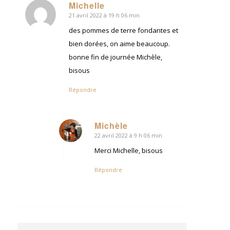
Michelle
21 avril 2022 à 19 h 06 min
dit
:
des pommes de terre fondantes et
bien dorées, on aime beaucoup.
bonne fin de journée Michèle,
bisous
Répondre
Michèle
22 avril 2022 à 9 h 06 min
dit
:
Merci Michelle, bisous
Répondre