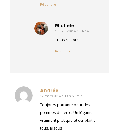
Répondre
Michèle
13 mars 2014 à 5 h 14 min
dit
:
Tu as raison!
Répondre
Andrée
12 mars 2014 à 19 h 56 min
dit
:
Toujours partante pour des
pommes de terre. Un légume
vraiment pratique et qui plait à
tous. Bisous