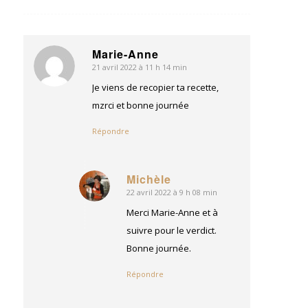
Marie-Anne
21 avril 2022 à 11 h 14 min
dit
:
Je viens de recopier ta recette,
mzrci et bonne journée
Répondre
Michèle
22 avril 2022 à 9 h 08 min
dit
:
Merci Marie-Anne et à
suivre pour le verdict.
Bonne journée.
Répondre