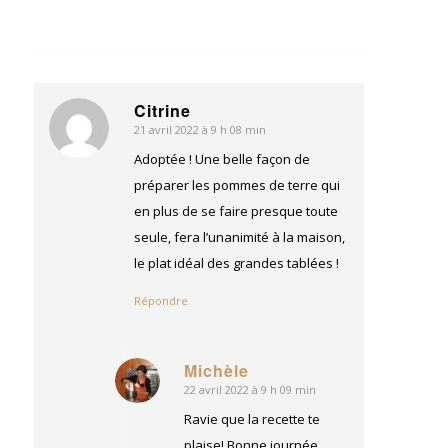
Citrine
21 avril 2022 à 9 h 08 min
dit
:
Adoptée ! Une belle façon de
préparer les pommes de terre qui
en plus de se faire presque toute
seule, fera l’unanimité à la maison,
le plat idéal des grandes tablées !
Répondre
Michèle
22 avril 2022 à 9 h 09 min
dit
:
Ravie que la recette te
plaise! Bonne journée