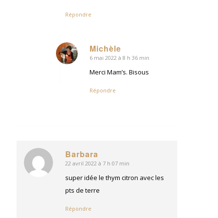
Répondre
Michèle
6 mai 2022 à 8 h 36 min
dit
:
Merci Mam’s. Bisous
Répondre
Barbara
22 avril 2022 à 7 h 07 min
dit
:
super idée le thym citron avec les
pts de terre
Répondre