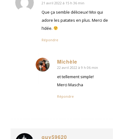
21 avril 2022 à 15 h 36 min
dit
:
Que ça semble délicieux! Moi qui
adore les patates en plus. Merci de
l’idée.
Répondre
Michèle
22 avril 2022 à 9 h 06 min
dit
:
et tellement simple!
Merci Mascha
Répondre
guy59620