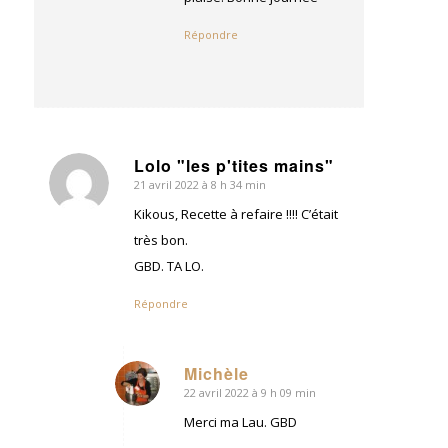
Répondre
Lolo "les p'tites mains"
21 avril 2022 à 8 h 34 min
dit
:
Kikous, Recette à refaire !!!! C’était
très bon.
GBD. TA LO.
Répondre
Michèle
22 avril 2022 à 9 h 09 min
dit
:
Merci ma Lau. GBD