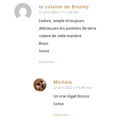
la cuisine de Boomy
21 avril 2022 à 11 h 26 min
dit
:
J’adore, simple et toujours
délicieuses les pommes de terre
cuitent de cette manière
Bises
Sonia
Répondre
Michèle
22 avril 2022 à 9 h 08 min
dit
:
Un vrai régal! Bisous
Sonia
Répondre