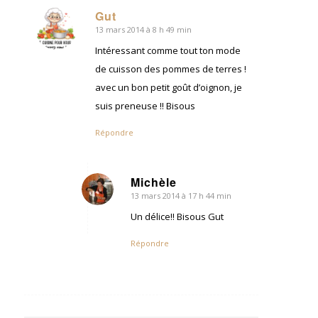
Gut
13 mars 2014 à 8 h 49 min
dit
:
Intéressant comme tout ton mode
de cuisson des pommes de terres !
avec un bon petit goût d’oignon, je
suis preneuse !! Bisous
Répondre
Michèle
13 mars 2014 à 17 h 44 min
dit
:
Un délice!! Bisous Gut
Répondre