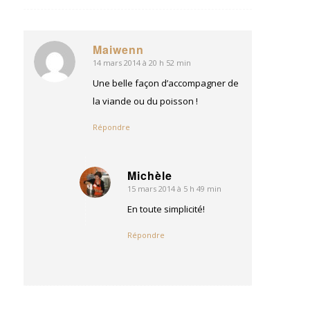
Maiwenn
14 mars 2014 à 20 h 52 min
dit
:
Une belle façon d’accompagner de
la viande ou du poisson !
Répondre
Michèle
15 mars 2014 à 5 h 49 min
dit
:
En toute simplicité!
Répondre