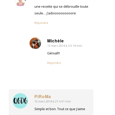
:
une recette qui se débrouille toute
seule… j’adoooooooooore
Répondre
Michèle
13 mars 2014 à 5 h 14 min
dit
:
Génial!!!
Répondre
PiRoMa
12 mars 2014 à 21 h 01 min
dit
:
Simple et bon. Tout ce que j’aime