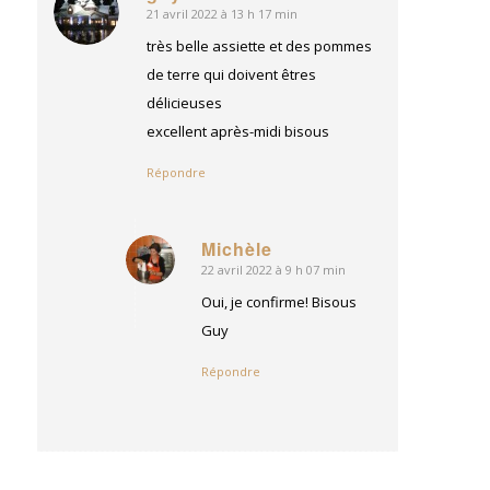
21 avril 2022 à 13 h 17 min
dit
:
très belle assiette et des pommes
de terre qui doivent êtres
délicieuses
excellent après-midi bisous
Répondre
Michèle
22 avril 2022 à 9 h 07 min
dit
:
Oui, je confirme! Bisous
Guy
Répondre