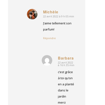
Michèle
22 avril 2022 à 9 h 05 min
dit
:
J’aime tellement son
parfum!
Répondre
Barbara
22 avril 2022
dit
à 16 h 35 min
:
c’est grâce
à toi qu’on
en a planté
dans le
jardin
merci