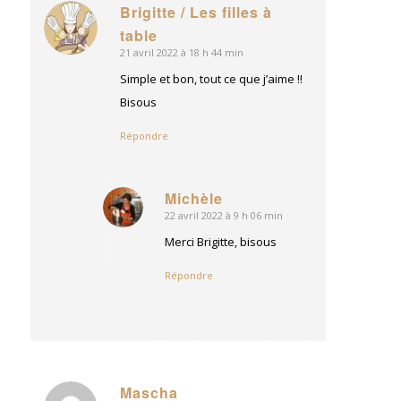
Brigitte / Les filles à
dit
table
:
21 avril 2022 à 18 h 44 min
Simple et bon, tout ce que j’aime !!
Bisous
Répondre
Michèle
22 avril 2022 à 9 h 06 min
dit
:
Merci Brigitte, bisous
Répondre
Mascha