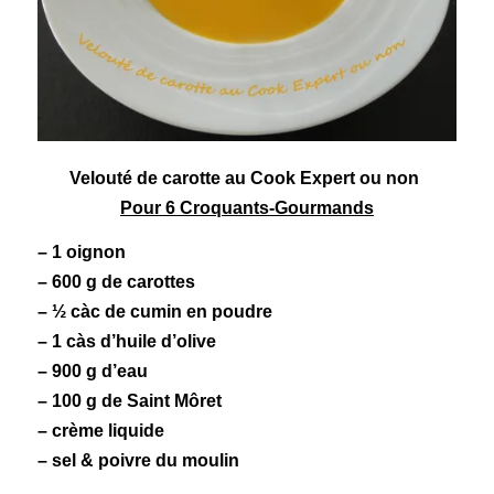
Velouté
de carotte au
Cook Expert
ou non
Pour 6 Croquants-Gourmands
– 1 oignon
– 600 g de
carottes
– ½ càc de cumin en poudre
– 1 càs d’huile d’olive
– 900 g d’eau
– 100 g de
Saint Môret
– crème liquide
– sel & poivre du moulin
.