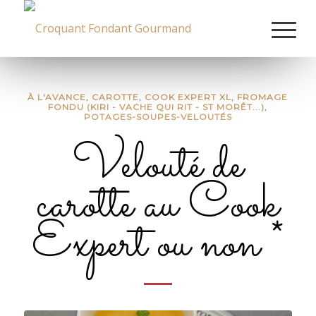
À L'AVANCE
,
CAROTTE
,
COOK EXPERT XL
,
FROMAGE
FONDU (KIRI - VACHE QUI RIT - ST MORÊT...)
,
POTAGES-SOUPES-VELOUTÉS
Velouté de
carotte au Cook
Expert ou non *