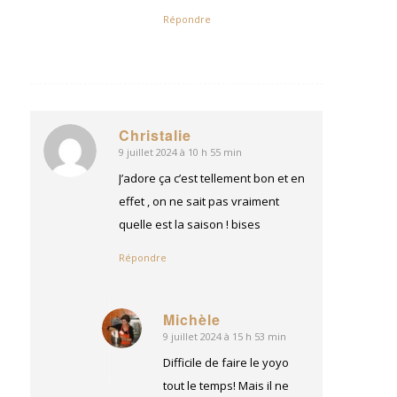
Répondre
Christalie
9 juillet 2024 à 10 h 55 min
dit
:
J’adore ça c’est tellement bon et en
effet , on ne sait pas vraiment
quelle est la saison ! bises
Répondre
Michèle
9 juillet 2024 à 15 h 53 min
dit
:
Difficile de faire le yoyo
tout le temps! Mais il ne