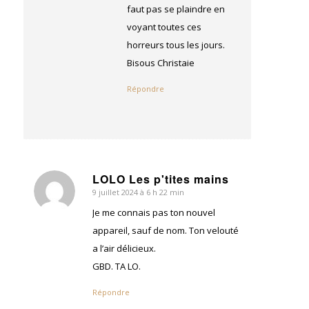
faut pas se plaindre en
voyant toutes ces
horreurs tous les jours.
Bisous Christaie
Répondre
LOLO Les p'tites mains
9 juillet 2024 à 6 h 22 min
dit
:
Je me connais pas ton nouvel
appareil, sauf de nom. Ton velouté
a l’air délicieux.
GBD. TA LO.
Répondre