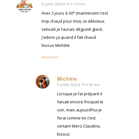
9 juillet 2024 à 12 h 15 min
dit
:
Avec 2 jours à 30° (maintenant c’est
trop chaud pour moi), ce délicieux
velouté je l’aurais dégusté glacé,
j’adore ça quand il fait chaud.
bisous Michèle
Répondre
Michèle
9 juillet 2024 à 15 h 52 min
dit
:
Lorsque je l’ai préparé il
faisait encore frisquet le
soir, mais aujourd’hui je
ferai comme toi c’est
certain! Merci Claudine,
bisous