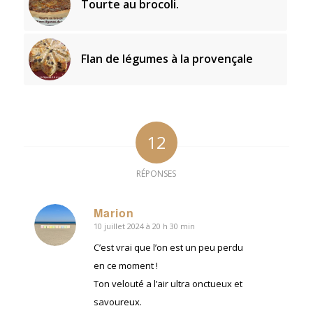
Tourte au brocoli.
Flan de légumes à la provençale
12
RÉPONSES
Marion
10 juillet 2024 à 20 h 30 min
dit
:
C’est vrai que l’on est un peu perdu
en ce moment !
Ton velouté a l’air ultra onctueux et
savoureux.