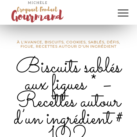
À L'AVANCE
,
BISCUITS, COOKIES, SABLÉS
,
DÉFIS
,
FIGUE
,
RECETTES AUTOUR D'UN INGRÉDIENT
Biscuits sablés
aux figues * –
Recettes autour
d’un ingrédient #
102