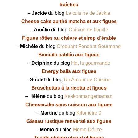
fraîches
–
Jackie
du blog
La cuisine de Jackie
Cheese cake au thé matcha et aux figues
–
Amélie
du blog
Cuisine de famille
Figues rôties au chèvre et sirop d’érable
–
Michèle
du blog
Croquant Fondant Gourmand
Biscuits sablés aux figues
–
Delphine
du blog
Ho, la gourmande
Energy balls aux figues
–
Soulef
du blog
Un Amour de Cuisine
Bruschettas à la ricotta et figues
–
Hélène
du blog
Keskonmangemaman
Cheesecake sans cuisson aux figues
–
Martine
du blog
Kilomètre 0
Gâteau rustique renversé aux figues
–
Momo
du blog
Momo Délice
Toasts chèvre chaud et figues