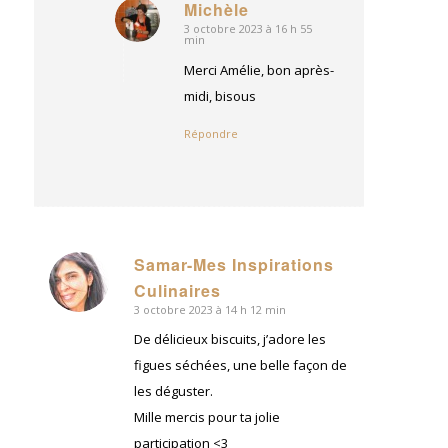
Michèle
3 octobre 2023 à 16 h 55
dit
min
:
Merci Amélie, bon après-
midi, bisous
Répondre
Samar-Mes Inspirations
dit
Culinaires
:
3 octobre 2023 à 14 h 12 min
De délicieux biscuits, j’adore les
figues séchées, une belle façon de
les déguster.
Mille mercis pour ta jolie
participation <3