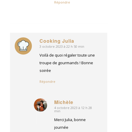
Répondre
Cooking Julia
3 octobre 2023 à 22 h 50 min
dit
:
Voilà de quoi régaler toute une
troupe de gourmands ! Bonne
soirée
Répondre
Michèle
4 octobre 2023 à 12 h 28
dit
min
:
Merci Julia, bonne
journée