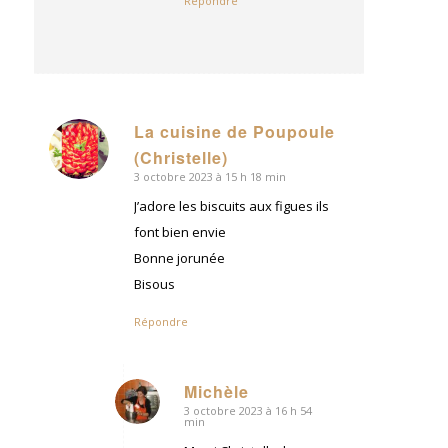
Répondre
La cuisine de Poupoule
dit
(Christelle)
:
3 octobre 2023 à 15 h 18 min
J’adore les biscuits aux figues ils
font bien envie
Bonne jorunée
Bisous
Répondre
Michèle
3 octobre 2023 à 16 h 54
dit
min
: