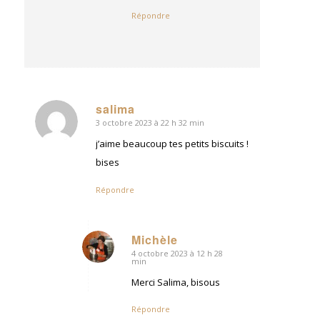
Répondre
salima
3 octobre 2023 à 22 h 32 min
dit
:
j’aime beaucoup tes petits biscuits !
bises
Répondre
Michèle
4 octobre 2023 à 12 h 28
dit
min
:
Merci Salima, bisous
Répondre