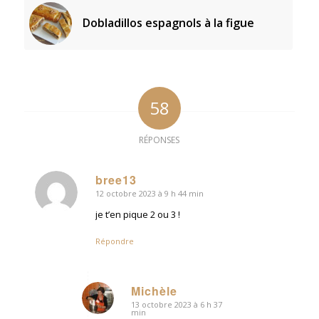
Dobladillos espagnols à la figue
58
RÉPONSES
bree13
12 octobre 2023 à 9 h 44 min
dit
:
je t’en pique 2 ou 3 !
Répondre
Michèle
13 octobre 2023 à 6 h 37
dit
min