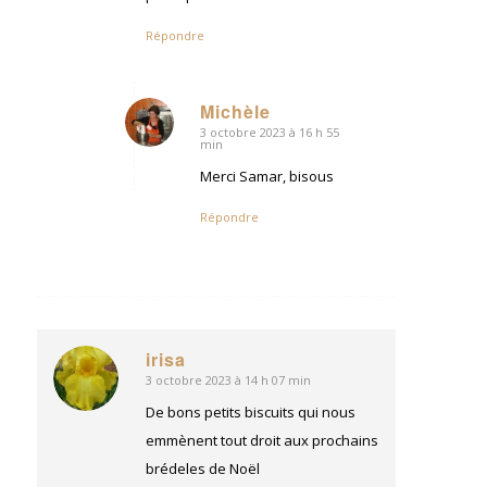
Répondre
Michèle
3 octobre 2023 à 16 h 55
dit
min
:
Merci Samar, bisous
Répondre
irisa
3 octobre 2023 à 14 h 07 min
dit
:
De bons petits biscuits qui nous
emmènent tout droit aux prochains
brédeles de Noël