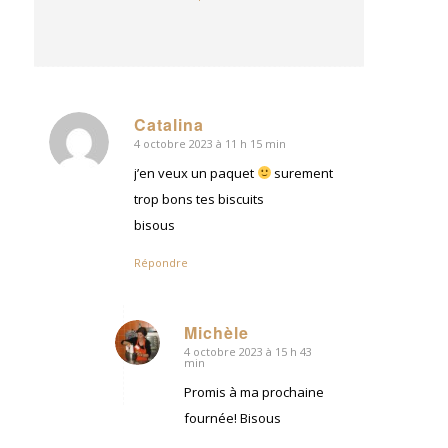
Catalina
4 octobre 2023 à 11 h 15 min
dit
:
j’en veux un paquet
surement
trop bons tes biscuits
bisous
Répondre
Michèle
4 octobre 2023 à 15 h 43
dit
min
:
Promis à ma prochaine
fournée! Bisous