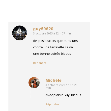
guy59620
3 octobre 2023 à 22 h 07 min
dit
:
de jolis biscuits quelques-uns
contre une tartelette ça va
une bonne soirée bisous
Répondre
Michèle
4 octobre 2023 à 12 h 28
dit
min
:
Avec plaisir Guy, bisous
Répondre