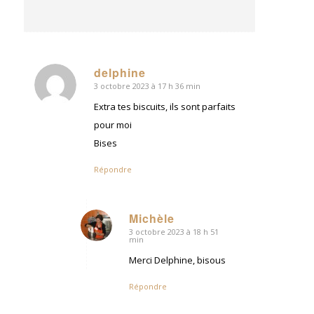
delphine
3 octobre 2023 à 17 h 36 min
dit
:
Extra tes biscuits, ils sont parfaits
pour moi
Bises
Répondre
Michèle
3 octobre 2023 à 18 h 51
dit
min
:
Merci Delphine, bisous
Répondre