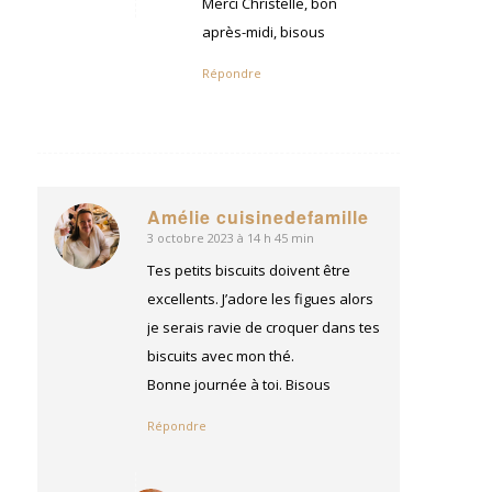
Merci Christelle, bon
après-midi, bisous
Répondre
Amélie cuisinedefamille
3 octobre 2023 à 14 h 45 min
dit
:
Tes petits biscuits doivent être
excellents. J’adore les figues alors
je serais ravie de croquer dans tes
biscuits avec mon thé.
Bonne journée à toi. Bisous
Répondre