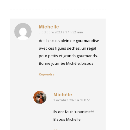
Michelle
3 octobre 2023 à 17 h 32 min
dit
:
des biscuits plein de gourmandise
avec ces figues sèches, un régal
pour petits et grands gourmands.
Bonne journée Michèle, bisous
Répondre
Michèle
3 octobre 2023 à 18 h 51
dit
min
:
Ils ont fauit l’unanimité!
Bisous Michelle