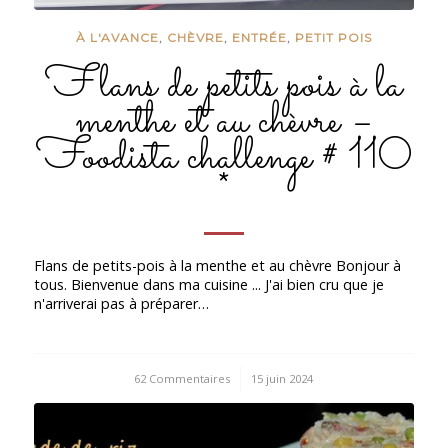
À L'AVANCE
,
CHÈVRE
,
ENTRÉE
,
PETIT POIS
Flans de petits pois à la
menthe et au chèvre –
Foodista challenge # 110
*
Flans de petits-pois à la menthe et au chèvre Bonjour à
tous. Bienvenue dans ma cuisine ... J'ai bien cru que je
n'arriverai pas à préparer…
62 Commentaires
/
15 juin 2024