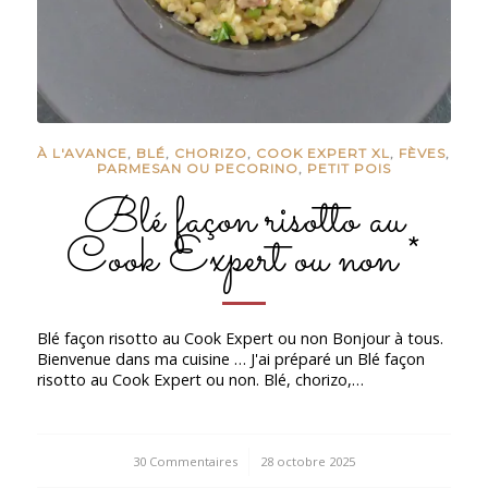
À L'AVANCE
,
BLÉ
,
CHORIZO
,
COOK EXPERT XL
,
FÈVES
,
PARMESAN OU PECORINO
,
PETIT POIS
Blé façon risotto au
Cook Expert ou non *
Blé façon risotto au Cook Expert ou non Bonjour à tous.
Bienvenue dans ma cuisine … J'ai préparé un Blé façon
risotto au Cook Expert ou non. Blé, chorizo,…
30 Commentaires
/
28 octobre 2025