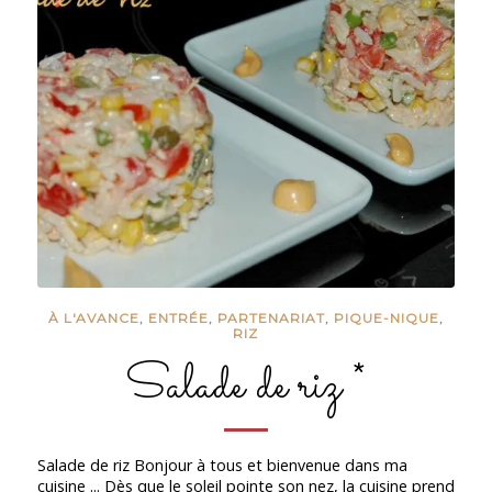
À L'AVANCE
,
ENTRÉE
,
PARTENARIAT
,
PIQUE-NIQUE
,
RIZ
Salade de riz *
Salade de riz Bonjour à tous et bienvenue dans ma
cuisine ... Dès que le soleil pointe son nez, la cuisine prend