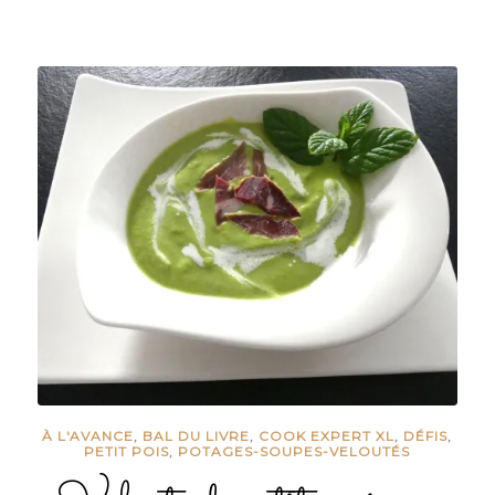
À L'AVANCE
,
BAL DU LIVRE
,
COOK EXPERT XL
,
DÉFIS
,
PETIT POIS
,
POTAGES-SOUPES-VELOUTÉS