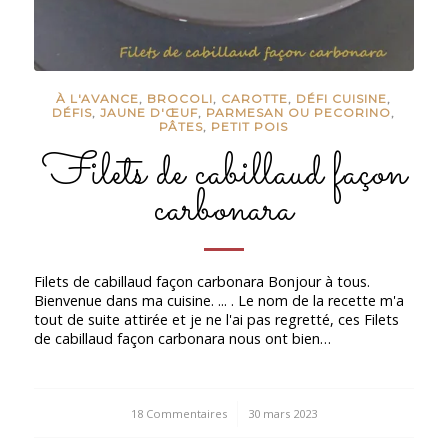
À L'AVANCE
,
BROCOLI
,
CAROTTE
,
DÉFI CUISINE
,
DÉFIS
,
JAUNE D'ŒUF
,
PARMESAN OU PECORINO
,
PÂTES
,
PETIT POIS
Filets de cabillaud façon
carbonara
Filets de cabillaud façon carbonara Bonjour à tous.
Bienvenue dans ma cuisine. ... . Le nom de la recette m'a
tout de suite attirée et je ne l'ai pas regretté, ces Filets
de cabillaud façon carbonara nous ont bien…
18 Commentaires
/
30 mars 2023