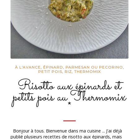
À L'AVANCE
,
ÉPINARD
,
PARMESAN OU PECORINO
,
PETIT POIS
,
RIZ
,
THERMOMIX
Risotto aux épinards et
petits pois au Thermomix
*
Bonjour à tous. Bienvenue dans ma cuisine ... J'ai déjà
publié plusieurs recettes de risotto aux épinards, mais