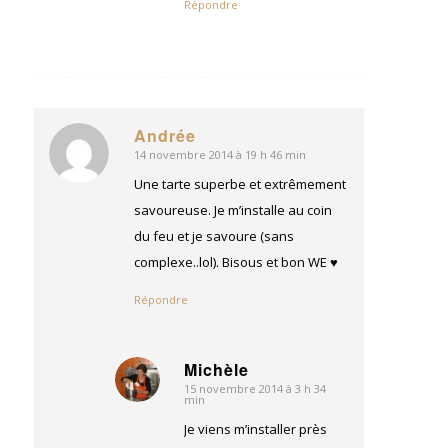
Répondre
Andrée
14 novembre 2014 à 19 h 46 min
dit
:
Une tarte superbe et extrêmement
savoureuse. Je m’installe au coin
du feu et je savoure (sans
complexe..lol). Bisous et bon WE ♥
Répondre
Michèle
15 novembre 2014 à 3 h 34
dit
min
:
Je viens m’installer près