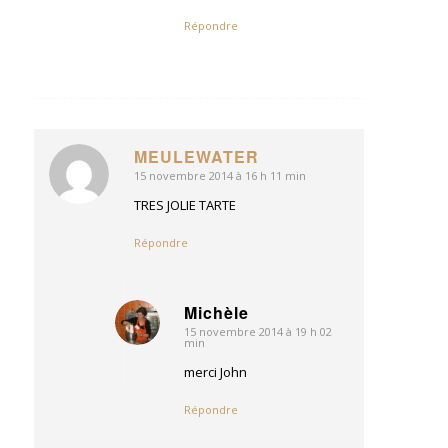
Répondre
MEULEWATER
15 novembre 2014 à 16 h 11 min
dit
:
TRES JOLIE TARTE
Répondre
Michèle
15 novembre 2014 à 19 h 02
dit
min
:
merci John
Répondre