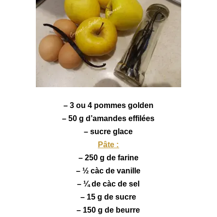
– 3 ou 4
pommes
golden
– 50 g d’amandes effilées
– sucre glace
Pâte :
– 250 g de farine
– ½ càc de vanille
– ¼ de càc de sel
– 15 g de sucre
– 150 g de beurre