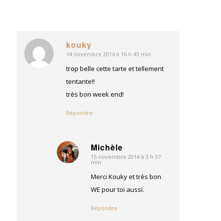
kouky
14 novembre 2014 à 16 h 43 min
dit
:
trop belle cette tarte et tellement
tentante!!
très bon week end!
Répondre
Michèle
15 novembre 2014 à 3 h 37
dit
min
:
Merci Kouky et très bon
WE pour toi aussi.
Répondre