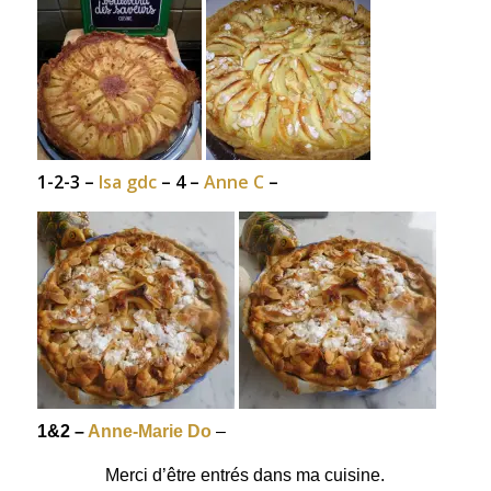
1-2-3 –
Isa gdc
– 4 –
Anne C
–
1&2 –
Anne-Marie Do
–
Merci d’être entrés dans ma cuisine.