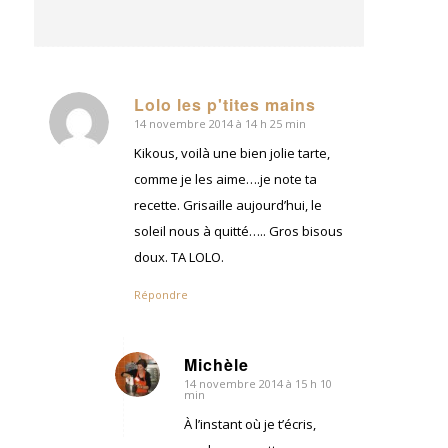
Lolo les p'tites mains
14 novembre 2014 à 14 h 25 min
dit
:
Kikous, voilà une bien jolie tarte,
comme je les aime….je note ta
recette. Grisaille aujourd’hui, le
soleil nous à quitté….. Gros bisous
doux. TA LOLO.
Répondre
Michèle
14 novembre 2014 à 15 h 10
dit
min
:
À l’instant où je t’écris,