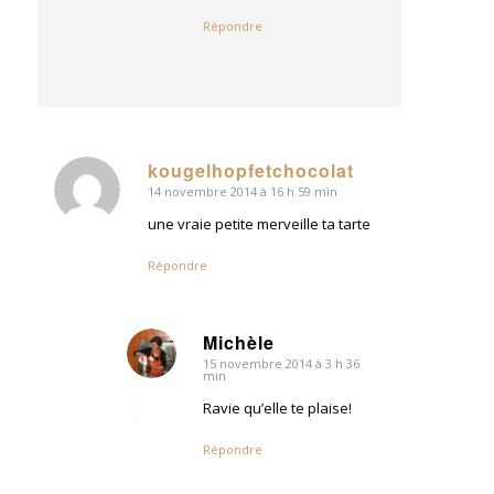
Répondre
kougelhopfetchocolat
14 novembre 2014 à 16 h 59 min
dit
:
une vraie petite merveille ta tarte
Répondre
Michèle
15 novembre 2014 à 3 h 36
dit
min
:
Ravie qu’elle te plaise!
Répondre