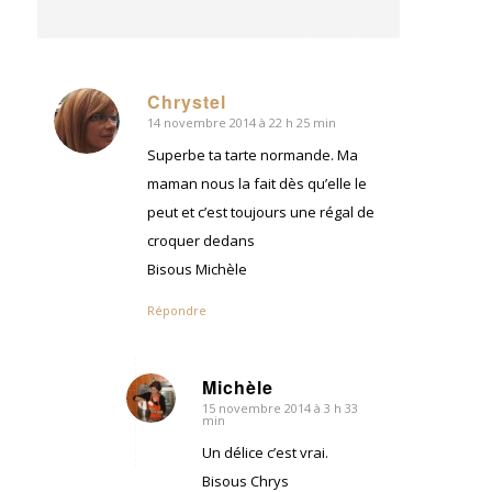
Chrystel
14 novembre 2014 à 22 h 25 min
dit
:
Superbe ta tarte normande. Ma
maman nous la fait dès qu’elle le
peut et c’est toujours une régal de
croquer dedans
Bisous Michèle
Répondre
Michèle
15 novembre 2014 à 3 h 33
dit
min
:
Un délice c’est vrai.
Bisous Chrys