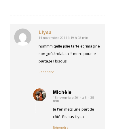
Llysa
14 novembre 2014 à 19 h 08 min
dit
:
hummm qelle jolie tarte et j’imagine
son goût! rolalala !!! merci pour le
partage ! bisous
Répondre
Michèle
15 novembre 2014 à 3 h 35
dit
min
:
Je t’en mets une part de
côté. Bisous Llysa
Répondre