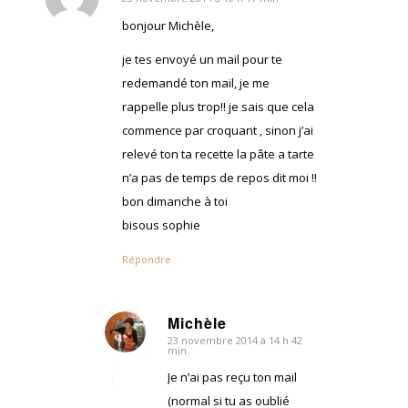
dit
:
bonjour Michèle,
je tes envoyé un mail pour te
redemandé ton mail, je me
rappelle plus trop!! je sais que cela
commence par croquant , sinon j’ai
relevé ton ta recette la pâte a tarte
n’a pas de temps de repos dit moi !!
bon dimanche à toi
bisous sophie
Répondre
Michèle
23 novembre 2014 à 14 h 42
dit
min
:
Je n’ai pas reçu ton mail
(normal si tu as oublié