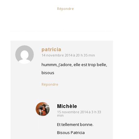
Répondre
patricia
14 novembre 2014 à 20 h 35 min
dit
:
hummm, j’adore, elle est trop belle,
bisous
Répondre
Michèle
15 novembre 2014 à 3 h 33
dit
min
:
Et tellement bonne.
Bisous Patricia