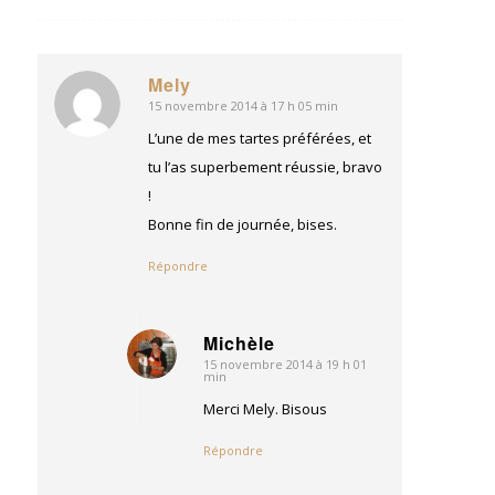
Mely
15 novembre 2014 à 17 h 05 min
dit
:
L’une de mes tartes préférées, et
tu l’as superbement réussie, bravo
!
Bonne fin de journée, bises.
Répondre
Michèle
15 novembre 2014 à 19 h 01
dit
min
:
Merci Mely. Bisous
Répondre