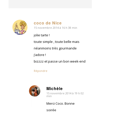
coco de Nice
15 novembre 2014 à 16 h 38 min
dit
:
jolie tarte !
toute simple , toute belle mais
néanmoins très gourmande
j’adore !
bizzzz et passe un bon week-end
Répondre
Michèle
15 novembre 2014 à 19 h 02
dit
min
:
Merci Coco. Bonne
soirée