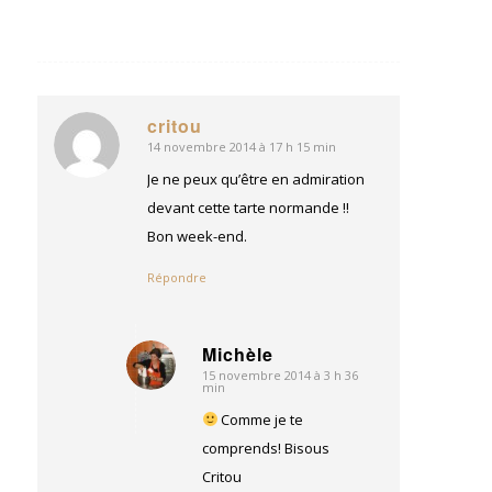
critou
14 novembre 2014 à 17 h 15 min
dit
:
Je ne peux qu’être en admiration
devant cette tarte normande !!
Bon week-end.
Répondre
Michèle
15 novembre 2014 à 3 h 36
dit
min
:
Comme je te
comprends! Bisous
Critou