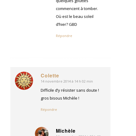
quelques gouttes
commencent à tomber.
Où est le beau soleil
d’hier? GBD
Répondre
Colette
14 novembre 2014 à 14 h 02 min
dit
:
Difficile d’y résister sans doute !
gros bisous Michèle !
Répondre
Michèle