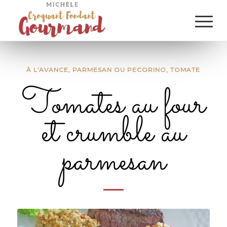
À L'AVANCE
,
PARMESAN OU PECORINO
,
TOMATE
Tomates au four
et crumble au
parmesan