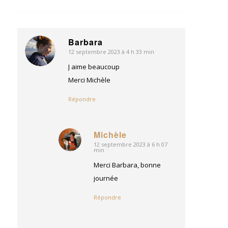
Barbara
12 septembre 2023 à 4 h 33 min
dit
:
J aime beaucoup
Merci Michèle
Répondre
Michèle
12 septembre 2023 à 6 h 07
dit
min
:
Merci Barbara, bonne
journée
Répondre