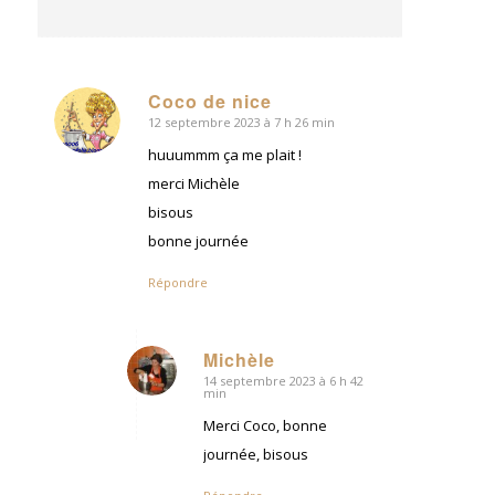
Coco de nice
12 septembre 2023 à 7 h 26 min
dit
:
huuummm ça me plait !
merci Michèle
bisous
bonne journée
Répondre
Michèle
14 septembre 2023 à 6 h 42
dit
min
:
Merci Coco, bonne
journée, bisous