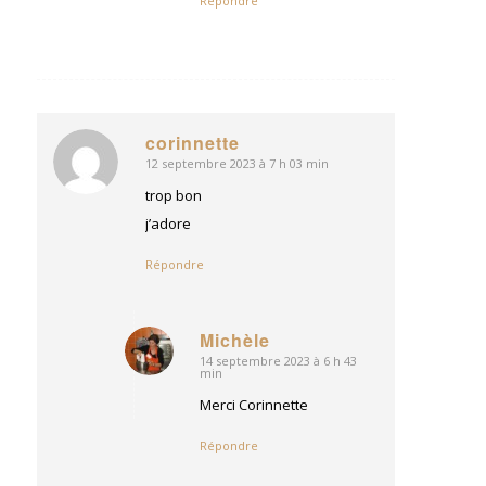
Répondre
corinnette
12 septembre 2023 à 7 h 03 min
dit
:
trop bon
j’adore
Répondre
Michèle
14 septembre 2023 à 6 h 43
dit
min
:
Merci Corinnette
Répondre