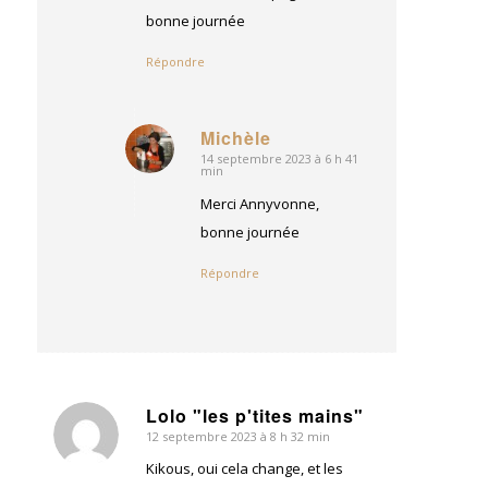
bonne journée
Répondre
Michèle
14 septembre 2023 à 6 h 41
dit
min
:
Merci Annyvonne,
bonne journée
Répondre
Lolo "les p'tites mains"
12 septembre 2023 à 8 h 32 min
dit
:
Kikous, oui cela change, et les