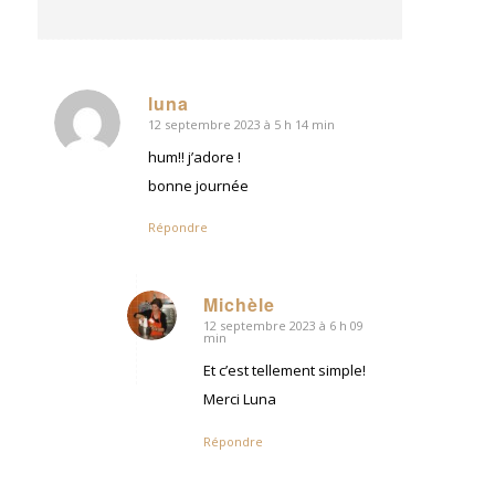
luna
12 septembre 2023 à 5 h 14 min
dit
:
hum!! j’adore !
bonne journée
Répondre
Michèle
12 septembre 2023 à 6 h 09
dit
min
:
Et c’est tellement simple!
Merci Luna
Répondre