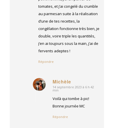
tomates, et j’ai congelé du crumble
au parmesan suite à la réalisation
d’une de tes recettes, la
congélation fonctionne très bien, je
double, voire triple les quantités,
j’en ai toujours sous la main, j’ai de
fervents adeptes !
Répondre
Michèle
14 septembre 2023 à 6 h 42
dit
min
:
Voilà qui tombe à pic!
Bonne journée MC
Répondre