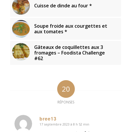
Cuisse de dinde au four *
Soupe froide aux courgettes et
aux tomates *
Gâteaux de coquillettes aux 3
fromages – Foodista Challenge
#62
20
RÉPONSES
bree13
17 septembre 2023 à 8 h 52 min
dit
: