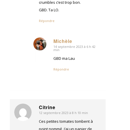
crumbles c’est trop bon.
GBD. Ta LO.
Répondre
Michèle
14 septembre 2023 à 6 h 42
dit
min
:
GBD ma Lau
Répondre
Citrine
12 septembre 2023 à 8 h 10 min
dit
:
Ces petites tomates tombent à
point nommé, j’ai un panier de