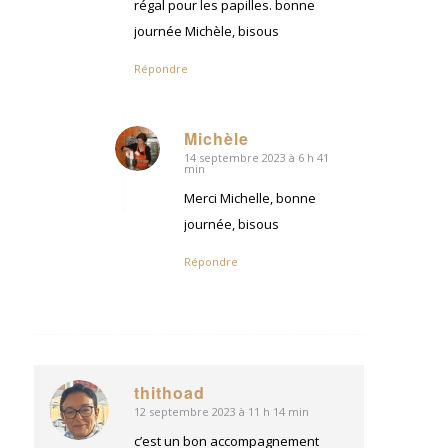
régal pour les papilles. bonne
journée Michèle, bisous
Répondre
Michèle
14 septembre 2023 à 6 h 41
dit
min
:
Merci Michelle, bonne
journée, bisous
Répondre
thithoad
12 septembre 2023 à 11 h 14 min
dit
:
c’est un bon accompagnement