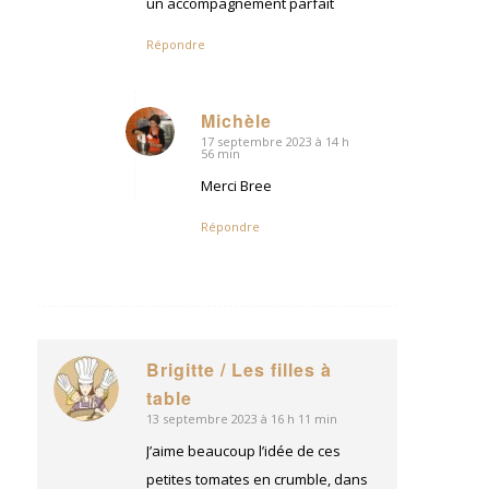
un accompagnement parfait
Répondre
Michèle
17 septembre 2023 à 14 h
dit
56 min
:
Merci Bree
Répondre
Brigitte / Les filles à
dit
table
:
13 septembre 2023 à 16 h 11 min
J’aime beaucoup l’idée de ces
petites tomates en crumble, dans