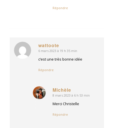
Répondre
wattoote
6 mars 2023 à 19 h 35 min
dit
:
c’est une très bonne idée
Répondre
Michèle
8 mars 2023 à 6 h 53 min
dit
:
Merci Christelle
Répondre