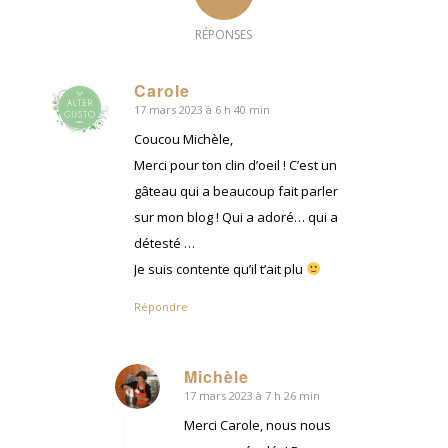
RÉPONSES
Carole
17 mars 2023 à 6 h 40 min
dit
:
Coucou Michèle,
Merci pour ton clin d’oeil ! C’est un
gâteau qui a beaucoup fait parler
sur mon blog ! Qui a adoré… qui a
détesté …
Je suis contente qu’il t’ait plu
Répondre
Michèle
17 mars 2023 à 7 h 26 min
dit
:
Merci Carole, nous nous