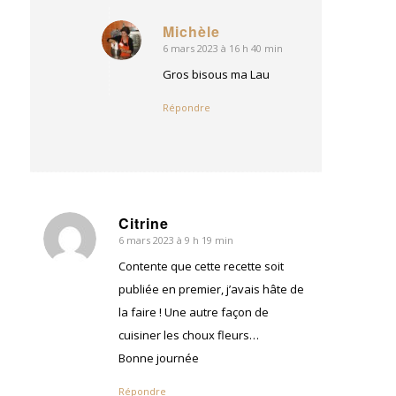
Michèle
6 mars 2023 à 16 h 40 min
dit
:
Gros bisous ma Lau
Répondre
Citrine
6 mars 2023 à 9 h 19 min
dit
:
Contente que cette recette soit
publiée en premier, j’avais hâte de
la faire ! Une autre façon de
cuisiner les choux fleurs…
Bonne journée
Répondre