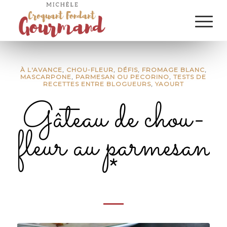
À L'AVANCE
,
CHOU-FLEUR
,
DÉFIS
,
FROMAGE BLANC
,
MASCARPONE
,
PARMESAN OU PECORINO
,
TESTS DE
RECETTES ENTRE BLOGUEURS
,
YAOURT
Gâteau de chou-
fleur au parmesan
*