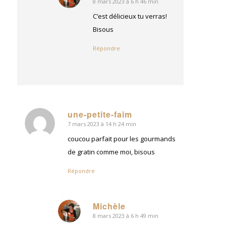
8 mars 2023 à 6 h 46 min
dit
:
C’est délicieux tu verras!
Bisous
Répondre
une-petite-faim
7 mars 2023 à 14 h 24 min
dit
:
coucou parfait pour les gourmands
de gratin comme moi, bisous
Répondre
Michèle
8 mars 2023 à 6 h 49 min
dit