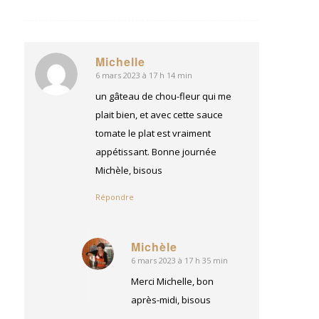
Michelle
6 mars 2023 à 17 h 14 min
dit
:
un gâteau de chou-fleur qui me
plait bien, et avec cette sauce
tomate le plat est vraiment
appétissant. Bonne journée
Michèle, bisous
Répondre
Michèle
6 mars 2023 à 17 h 35 min
dit
:
Merci Michelle, bon
après-midi, bisous