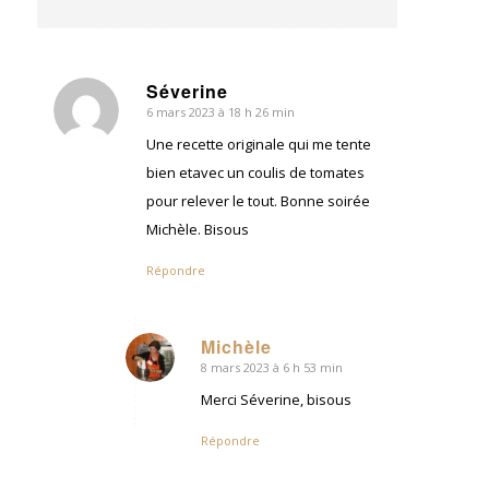
Séverine
6 mars 2023 à 18 h 26 min
dit
:
Une recette originale qui me tente
bien etavec un coulis de tomates
pour relever le tout. Bonne soirée
Michèle. Bisous
Répondre
Michèle
8 mars 2023 à 6 h 53 min
dit
:
Merci Séverine, bisous
Répondre