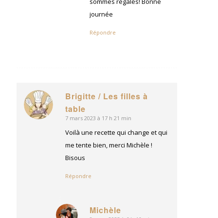
sommes régalés! Bonne
journée
Répondre
Brigitte / Les filles à
dit
table
:
7 mars 2023 à 17 h 21 min
Voilà une recette qui change et qui
me tente bien, merci Michèle !
Bisous
Répondre
Michèle