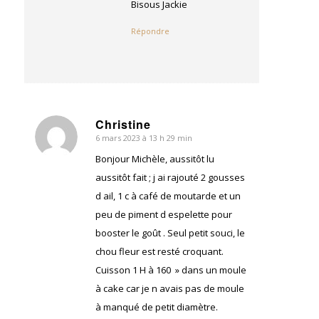
Bisous Jackie
Répondre
Christine
6 mars 2023 à 13 h 29 min
dit
:
Bonjour Michèle, aussitôt lu
aussitôt fait ; j ai rajouté 2 gousses
d ail, 1 c à café de moutarde et un
peu de piment d espelette pour
booster le goût . Seul petit souci, le
chou fleur est resté croquant.
Cuisson 1 H à 160 » dans un moule
à cake car je n avais pas de moule
à manqué de petit diamètre.