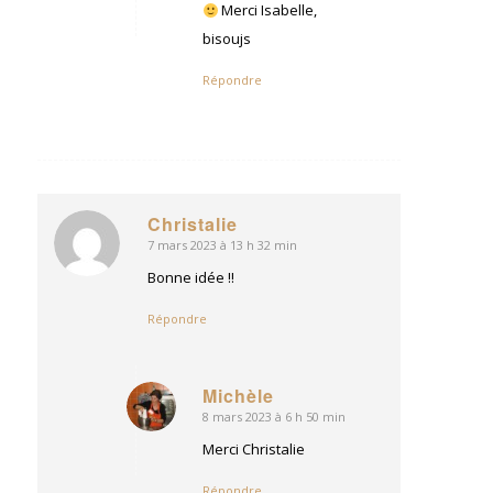
:
Merci Isabelle,
bisoujs
Répondre
Christalie
7 mars 2023 à 13 h 32 min
dit
:
Bonne idée !!
Répondre
Michèle
8 mars 2023 à 6 h 50 min
dit
:
Merci Christalie
Répondre