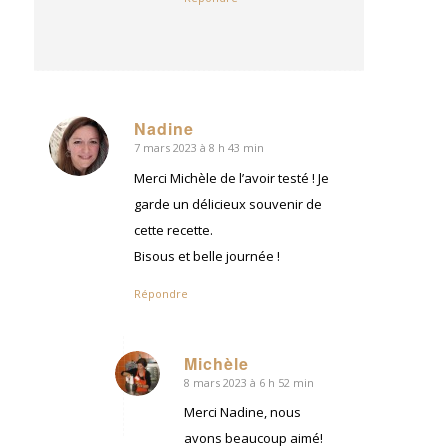
Nadine
7 mars 2023 à 8 h 43 min
dit
:
Merci Michèle de l’avoir testé ! Je
garde un délicieux souvenir de
cette recette.
Bisous et belle journée !
Répondre
Michèle
8 mars 2023 à 6 h 52 min
dit
:
Merci Nadine, nous
avons beaucoup aimé!