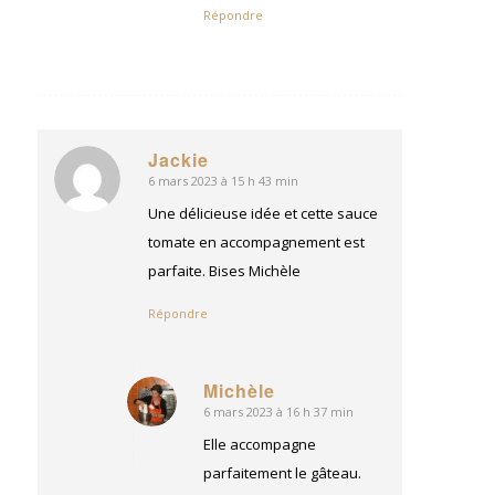
Répondre
Jackie
6 mars 2023 à 15 h 43 min
dit
:
Une délicieuse idée et cette sauce
tomate en accompagnement est
parfaite. Bises Michèle
Répondre
Michèle
6 mars 2023 à 16 h 37 min
dit
:
Elle accompagne
parfaitement le gâteau.