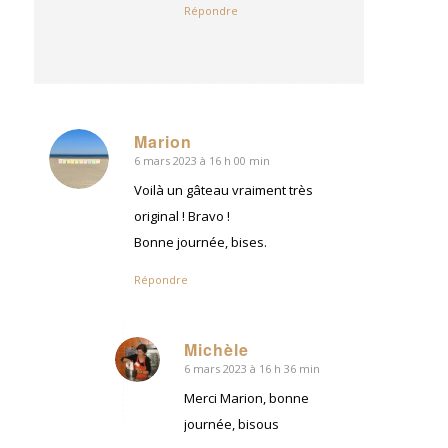
Répondre
Marion
6 mars 2023 à 16 h 00 min
dit
:
Voilà un gâteau vraiment très
original ! Bravo !
Bonne journée, bises.
Répondre
Michèle
6 mars 2023 à 16 h 36 min
dit
:
Merci Marion, bonne
journée, bisous