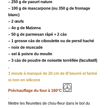
– 250 g de
yaourt
nature
– 100 g de
mascarpone
(ou 350 g de
fromage
blanc
)
– 2 œufs
– 4o g de Maïzena
– 50 g de
parmesan
râpé + 2 càs
– 1 grosse càs de ciboulette ou de persil haché
– noix de muscade
– sel & poivre du moulin
– 3 càs de poudre de
noisette
torréfiée (facultatif)
.
1 moule à manqué de 20 cm de Ø beurré et fariné
si non en silicone
Préchauffage du four à 160°C
.
Mettre les fleurettes de chou-fleur dans le bol du