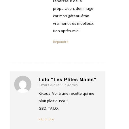
l’épaisseur de la
préparation, dommage
car mon gâteau était
vraiment très moelleux.
Bon après-midi
Répondre
Lolo "Les Ptites Mains"
6 mars 2023 à 11 h 42 min
dit
:
Kikous, Voilà une recette qui me
plait plait aussi !!!
GBD. TA LO.
Répondre