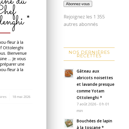
eine du
Abonnez-vous
hef
lenghi *
Rejoignez les 1 355
autres abonnés
ou-fleur à la
ef Ottolenghi
NOS DERNIÈRES
ous. Bienvenue
RECETTES
sine … Je vous
préparer une
ou-fleur à la
Gâteau aux
abricots noisettes
et lavande presque
comme Yotam
ires
18 mai 2026
Ottolenghi *
7 août 2026 - 0 h 01
min
Bouchées de lapin
à la toscane *