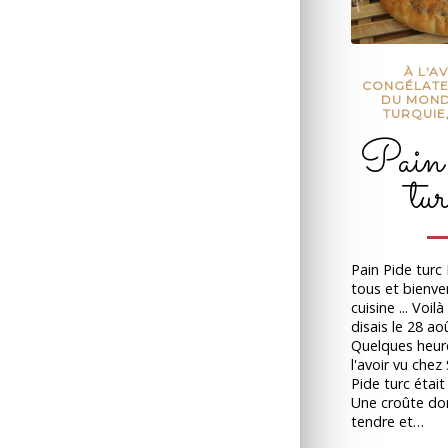
À L'A
CONGÉLAT
DU MON
TURQUIE
Pain
tur
Pain Pide turc
tous et bienv
cuisine ... Voil
disais le 28 ao
Quelques heur
l'avoir vu chez 
Pide turc était
Une croûte do
tendre et…