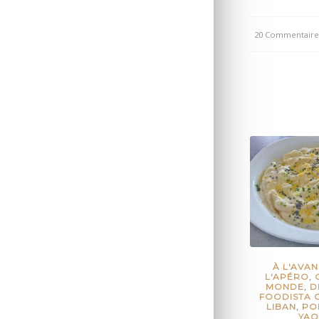
20 Commentaire
/
À L'AVA
L'APÉRO
,
MONDE
,
D
FOODISTA 
LIBAN
,
PO
YAO