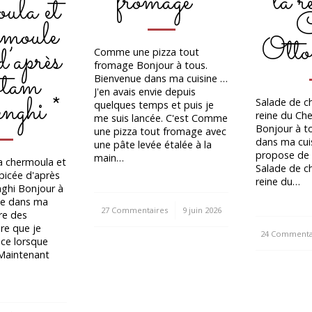
fromage *
la r
ula et
C
emoule
Otto
d’après
Comme une pizza tout
fromage Bonjour à tous.
tam
Bienvenue dans ma cuisine …
J'en avais envie depuis
nghi *
Salade de ch
quelques temps et puis je
reine du Ch
me suis lancée. C'est Comme
Bonjour à t
une pizza tout fromage avec
dans ma cui
une pâte levée étalée à la
propose de 
main…
a chermoula et
Salade de ch
picée d'après
reine du…
ghi Bonjour à
ue dans ma
27 Commentaires
/
9 juin 2026
re des
re que je
24 Commenta
/
ace lorsque
. Maintenant