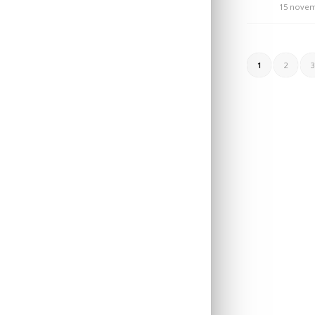
15 novem
1
2
3