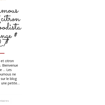
mous
 citron
odista
enge #
27
et citron
s. Bienvenue
ne … Les
Houmous ne
sur le blog
s une petite…
taires