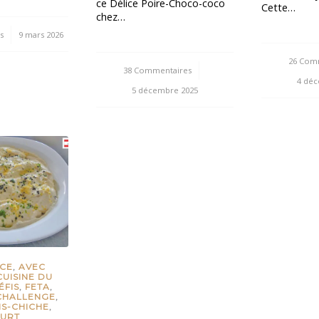
ce Délice Poire-Choco-coco
Cette…
chez…
s
9 mars 2026
26 Com
38 Commentaires
/
4 dé
5 décembre 2025
NCE
,
AVEC
CUISINE DU
ÉFIS
,
FETA
,
CHALLENGE
,
IS-CHICHE
,
URT