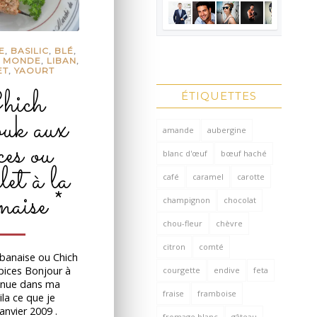
E
,
BASILIC
,
BLÉ
,
U MONDE
,
LIBAN
,
ET
,
YAOURT
hich
ÉTIQUETTES
uk aux
amande
aubergine
ces ou
blanc d'œuf
bœuf haché
et à la
café
caramel
carotte
naise *
champignon
chocolat
chou-fleur
chèvre
citron
comté
libanaise ou Chich
pices Bonjour à
courgette
endive
feta
enue dans ma
fraise
framboise
ila ce que je
janvier 2009 .
fromage blanc
gâteau