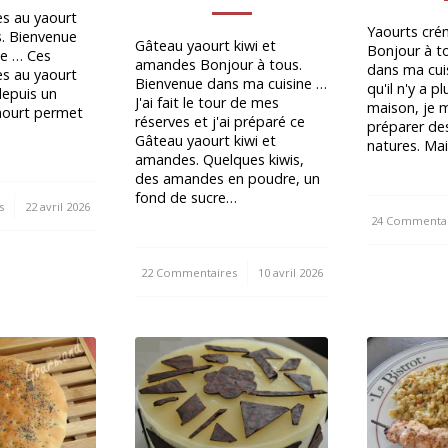
es au yaourt
Yaourts cré
s. Bienvenue
Gâteau yaourt kiwi et
Bonjour à t
ne … Ces
amandes Bonjour à tous.
dans ma cui
es au yaourt
Bienvenue dans ma cuisine …
qu'il n'y a p
depuis un
J'ai fait le tour de mes
maison, je 
aourt permet
réserves et j'ai préparé ce
préparer de
Gâteau yaourt kiwi et
natures. Ma
amandes. Quelques kiwis,
des amandes en poudre, un
fond de sucre…
s
22 avril 2026
24 Commentai
/
22 Commentaires
/
10 avril 2026