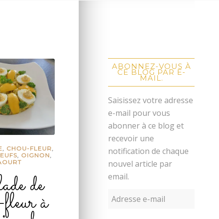
ABONNEZ-VOUS À
CE BLOG PAR E-
MAIL.
Saisissez votre adresse
e-mail pour vous
abonner à ce blog et
recevoir une
E
,
CHOU-FLEUR
,
notification de chaque
EUFS
,
OIGNON
,
nouvel article par
AOURT
ade de
email.
-fleur à