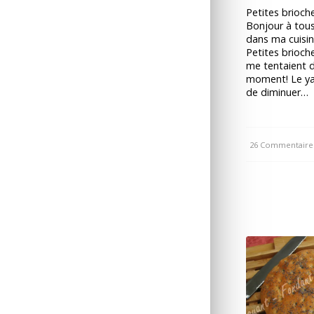
Petites brioch
Bonjour à tou
dans ma cuisi
Petites brioch
me tentaient 
moment! Le y
de diminuer…
26 Commentaire
/