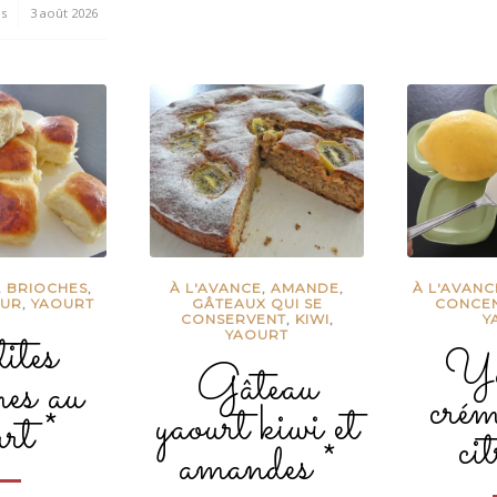
s
3 août 2026
,
BRIOCHES
,
À L'AVANCE
,
AMANDE
,
À L'AVANC
EUR
,
YAOURT
GÂTEAUX QUI SE
CONCEN
CONSERVENT
,
KIWI
,
Y
ites
YAOURT
Ya
Gâteau
hes au
cré
yaourt kiwi et
rt *
ci
amandes *