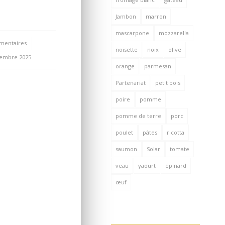
Jambon
marron
mascarpone
mozzarella
mentaires
/
noisette
noix
olive
cembre 2025
orange
parmesan
Partenariat
petit pois
poire
pomme
pomme de terre
porc
poulet
pâtes
ricotta
saumon
Solar
tomate
veau
yaourt
épinard
œuf