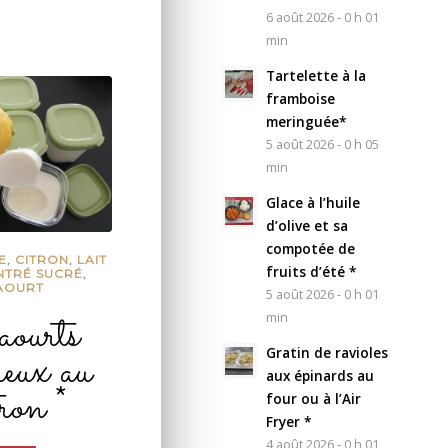
6 août 2026 - 0 h 01
min
Tartelette à la
framboise
meringuée*
5 août 2026 - 0 h 05
min
Glace à l’huile
d’olive et sa
compotée de
E
,
CITRON
,
LAIT
fruits d’été *
TRÉ SUCRÉ
,
AOURT
5 août 2026 - 0 h 01
ourts
min
meux au
Gratin de ravioles
aux épinards au
tron *
four ou à l’Air
Fryer *
4 août 2026 - 0 h 01