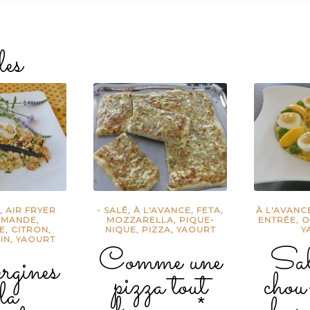
les
E
,
AIR FRYER
- SALÉ
,
À L'AVANCE
,
FETA
,
À L'AVANC
AMANDE
,
MOZZARELLA
,
PIQUE-
ENTRÉE
,
O
E
,
CITRON
,
NIQUE
,
PIZZA
,
YAOURT
Y
IN
,
YAOURT
Comme une
Sal
gines
pizza tout
chou
la