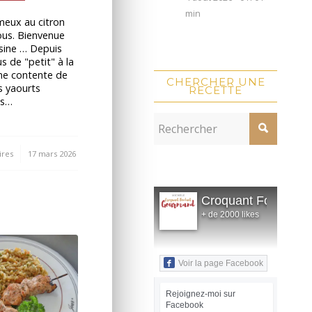
min
meux au citron
ous. Bienvenue
sine … Depuis
lus de "petit" à la
me contente de
CHERCHER UNE
s yaourts
RECETTE
is…
res
17 mars 2026
Croquant Fondant
+ de 2000 likes
Voir la page Facebook
Rejoignez-moi sur
Facebook