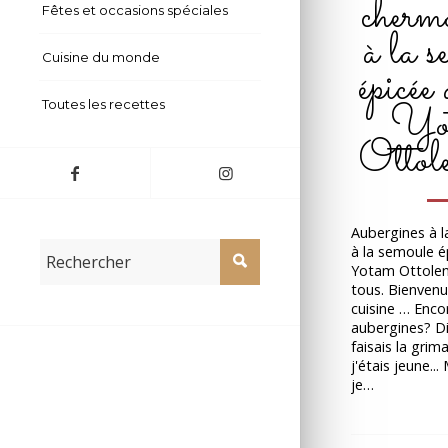
chermo
Fêtes et occasions spéciales
à la s
Cuisine du monde
épicée 
Yo
Toutes les recettes
Ottole
Aubergines à l
à la semoule é
Yotam Ottolen
tous. Bienven
cuisine … Enco
aubergines? Di
faisais la grim
j'étais jeune..
je…