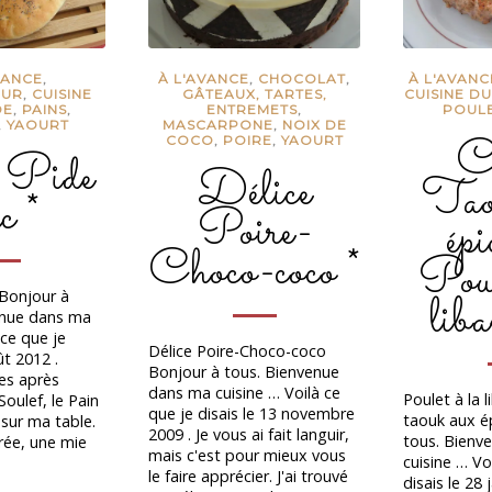
VANCE
,
À L'AVANCE
,
CHOCOLAT
,
À L'AVANC
EUR
,
CUISINE
GÂTEAUX, TARTES,
CUISINE D
DE
,
PAINS
,
ENTREMETS
,
POUL
,
YAOURT
MASCARPONE
,
NOIX DE
C
COCO
,
POIRE
,
YAOURT
 Pide
Délice
Tao
c *
Poire-
épi
Choco-coco *
Poul
liba
 Bonjour à
enue dans ma
à ce que je
Délice Poire-Choco-coco
ût 2012 .
Bonjour à tous. Bienvenue
es après
dans ma cuisine … Voilà ce
Poulet à la 
Soulef, le Pain
que je disais le 13 novembre
taouk aux é
 sur ma table.
2009 . Je vous ai fait languir,
tous. Bienv
rée, une mie
mais c'est pour mieux vous
cuisine … Vo
le faire apprécier. J'ai trouvé
disais le 28 