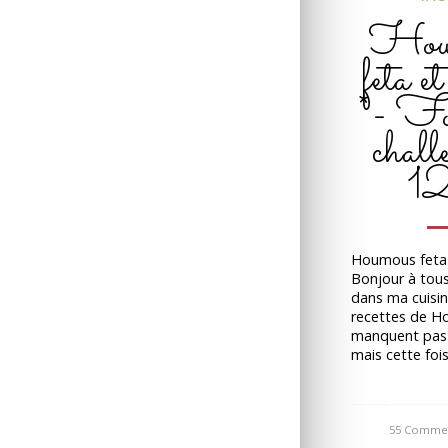
Hou
feta et
*- Fo
chall
1
Houmous feta 
Bonjour à tou
dans ma cuisi
recettes de 
manquent pas 
mais cette foi
55 Commen
/