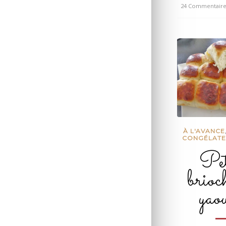
24 Commentaire
/
À L'AVANCE
CONGÉLAT
Pet
brioc
yaou