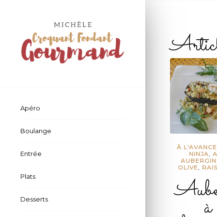
Artic
Apéro
Boulange
À L'AVANC
Entrée
NINJA
,
AUBERGIN
OLIVE
,
RAIS
Plats
Auber
à 
Desserts