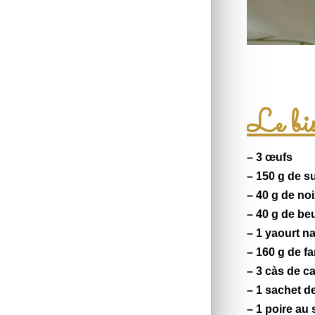
Le bis
– 3 œufs
– 150 g de s
– 40 g de
noi
– 40 g de be
– 1 yaourt n
– 160 g de fa
– 3 càs de
c
– 1 sachet d
– 1
poire
au 