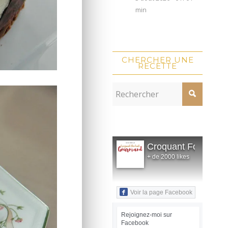
min
CHERCHER UNE
RECETTE
Croquant Fondant
+ de 2000 likes
Voir la page Facebook
Rejoignez-moi sur
Facebook