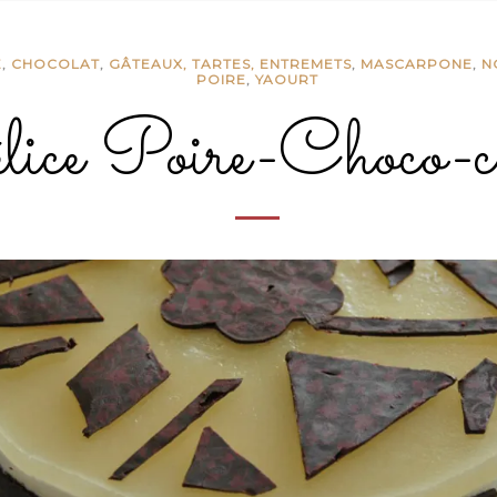
E
,
CHOCOLAT
,
GÂTEAUX, TARTES, ENTREMETS
,
MASCARPONE
,
N
POIRE
,
YAOURT
ice Poire-Choco-co