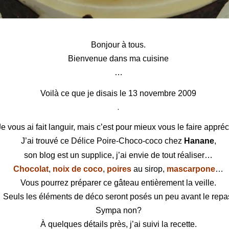
Délice Poire-Choco-coco
Bonjour à tous.
Bienvenue dans ma cuisine
…
Voilà ce que je disais le 13 novembre 2009
.
Je vous ai fait languir, mais c’est pour mieux vous le faire appréc
J’ai trouvé ce Délice Poire-Choco-coco chez
Hanane
,
son blog est un supplice, j’ai envie de tout réaliser…
Chocolat
,
noix de coco
,
poires
au sirop,
mascarpone
…
Vous pourrez préparer ce
gâteau
entièrement la veille.
Seuls les éléments de déco seront posés un peu avant le repa
Sympa non?
À quelques détails près, j’ai suivi la recette.