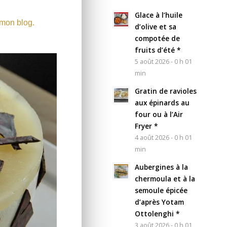
Glace à l’huile
 mon blog.
d’olive et sa
compotée de
fruits d’été *
5 août 2026 - 0 h 01
min
Gratin de ravioles
aux épinards au
four ou à l’Air
Fryer *
4 août 2026 - 0 h 01
min
Aubergines à la
chermoula et à la
semoule épicée
d’après Yotam
Ottolenghi *
3 août 2026 - 0 h 01