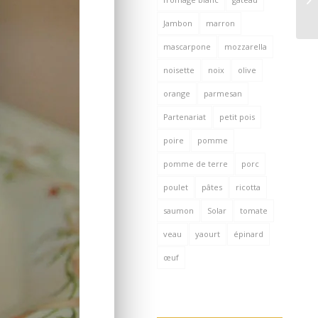
Jambon
marron
mascarpone
mozzarella
noisette
noix
olive
orange
parmesan
Partenariat
petit pois
poire
pomme
pomme de terre
porc
poulet
pâtes
ricotta
saumon
Solar
tomate
veau
yaourt
épinard
œuf