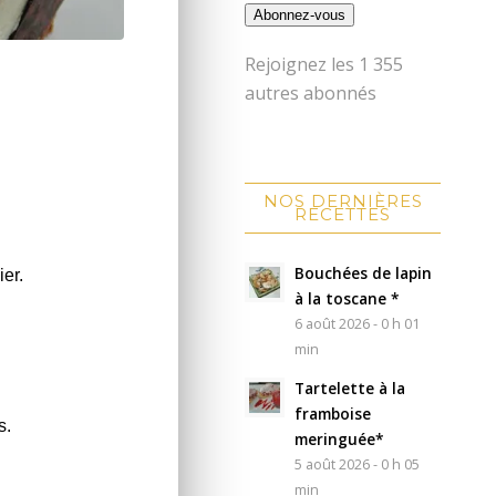
Abonnez-vous
Rejoignez les 1 355
autres abonnés
NOS DERNIÈRES
RECETTES
Bouchées de lapin
ier.
à la toscane *
6 août 2026 - 0 h 01
min
Tartelette à la
framboise
s.
meringuée*
5 août 2026 - 0 h 05
min