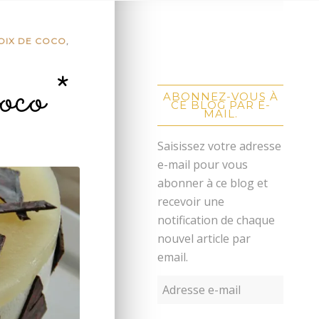
OIX DE COCO
,
co *
ABONNEZ-VOUS À
CE BLOG PAR E-
MAIL.
Saisissez votre adresse
e-mail pour vous
abonner à ce blog et
recevoir une
notification de chaque
nouvel article par
email.