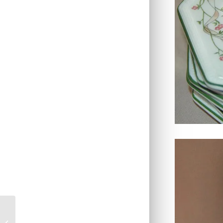
Chich Taouk aux
épices ou Poulet à la