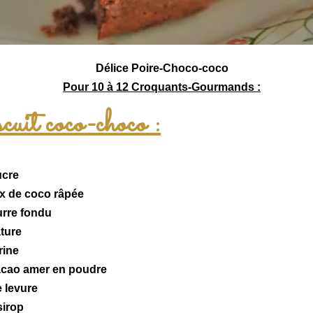
Délice Poire-Choco-coco
Pour 10 à 12 Croquants-Gourmands :
cuit coco-choco :
ucre
x de coco
râpée
urre fondu
ature
rine
acao
amer en poudre
e levure
sirop