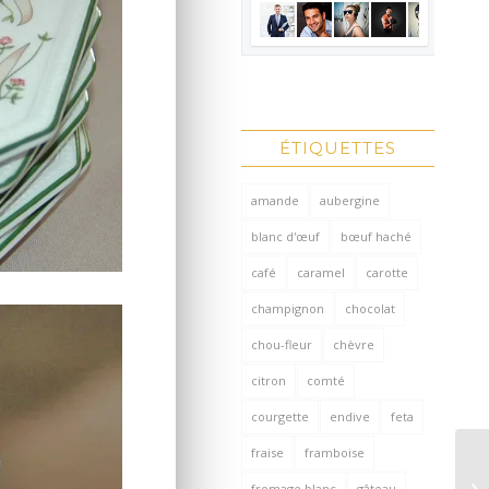
ÉTIQUETTES
amande
aubergine
blanc d'œuf
bœuf haché
café
caramel
carotte
champignon
chocolat
chou-fleur
chèvre
citron
comté
courgette
endive
feta
fraise
framboise
fromage blanc
gâteau