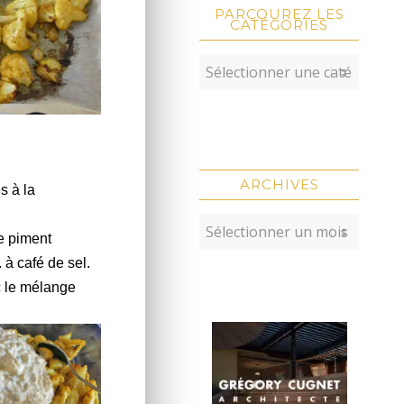
PARCOUREZ LES
CATÉGORIES
.
ARCHIVES
s à la
le piment
 à café de sel.
c le mélange