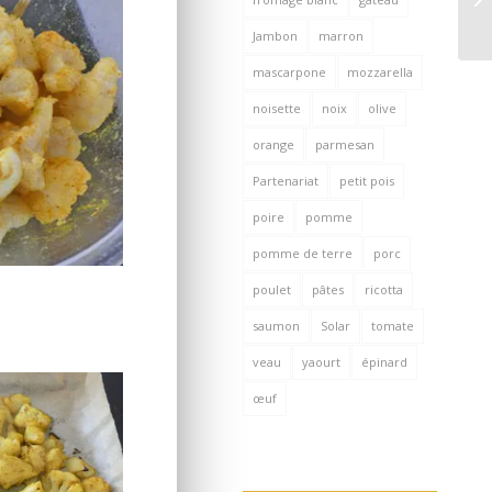
Jambon
marron
mascarpone
mozzarella
noisette
noix
olive
orange
parmesan
Partenariat
petit pois
poire
pomme
pomme de terre
porc
poulet
pâtes
ricotta
saumon
Solar
tomate
veau
yaourt
épinard
œuf