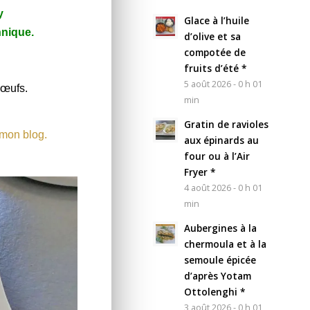
y
Glace à l’huile
nnique.
d’olive et sa
compotée de
fruits d’été *
5 août 2026 - 0 h 01
’œufs.
min
Gratin de ravioles
 mon blog.
aux épinards au
four ou à l’Air
Fryer *
4 août 2026 - 0 h 01
min
Aubergines à la
chermoula et à la
semoule épicée
d’après Yotam
Ottolenghi *
3 août 2026 - 0 h 01