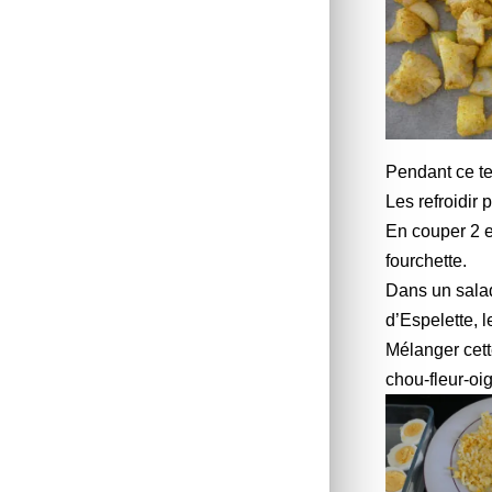
Pendant ce te
Les refroidir p
En couper 2 e
fourchette.
Dans un saladi
d’Espelette, l
Mélanger cett
chou-fleur-oi