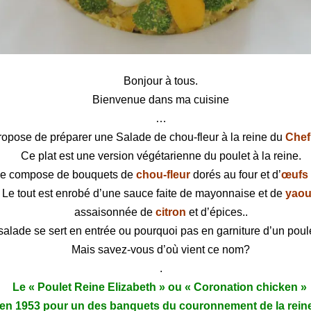
u-fleur à la reine du Chef Ottolenghi
Bonjour à tous.
Bienvenue dans ma cuisine
…
ropose de préparer une Salade de chou-fleur à la reine du
Chef
Ce plat est une version végétarienne du poulet à la reine.
 se compose de bouquets de
chou-fleur
dorés au four et d’
œufs
Le tout est enrobé d’une sauce faite de mayonnaise et de
yaou
assaisonnée de
citron
et d’épices..
salade se sert en entrée ou pourquoi pas en garniture d’un poulet
Mais savez-vous d’où vient ce nom?
.
Le « Poulet Reine Elizabeth » ou « Coronation chicken »
 en 1953 pour un des banquets du couronnement de la reine 