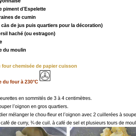
ayonnaise
e piment d’Espelette
raines de cumin
1 càs de jus puis quartiers pour la décoration)
ersil haché (ou estragon)
ve
re du moulin
 four chemisée de papier cuisson
 du four à 230°C
fleurettes en sommités de 3 à 4 centimètres.
ouper l’oignon en gros quartiers.
ier mélanger le chou-fleur et l’oignon avec 2 cuillerées à soupe 
 café de curry, ¾ de cuil. à café de sel et plusieurs tours de moul