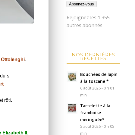
Abonnez-vous
Rejoignez les 1 355
autres abonnés
NOS DERNIÈRES
RECETTES
 Ottolenghi
.
Bouchées de lapin
durs.
à la toscane *
rt
6 août 2026 - 0 h 01
min
 rôti.
Tartelette à la
framboise
meringuée*
5 août 2026 - 0 h 05
Elizabeth II.
min