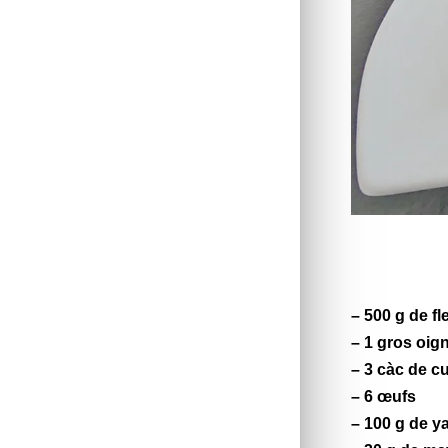
– 500 g de fl
– 1 gros oig
– 3 càc de cu
– 6 œufs
– 100 g de
y