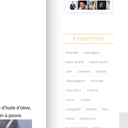
ÉTIQUETTES
amande
aubergine
blanc d'œuf
bœuf haché
café
caramel
carotte
champignon
chocolat
chou-fleur
chèvre
citron
comté
d’huile d’olive,
courgette
endive
feta
in à poivre.
fraise
framboise
fromage blanc
gâteau