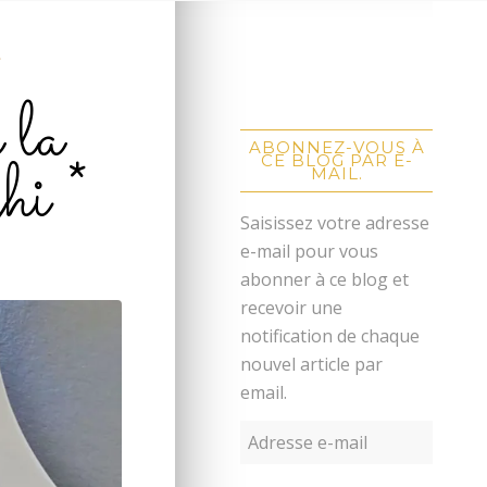
T
 la
ABONNEZ-VOUS À
hi *
CE BLOG PAR E-
MAIL.
Saisissez votre adresse
e-mail pour vous
abonner à ce blog et
recevoir une
notification de chaque
nouvel article par
email.