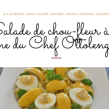
À L'AVANCE
,
CHOU-FLEUR
,
ENTRÉE
,
OEUFS
,
OIGNON
,
YAOUR
alade de chou-fleur à
ine du Chef Ottoleng