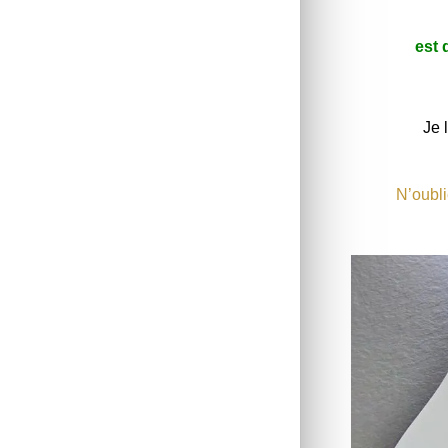
est 
Je 
N’oubli