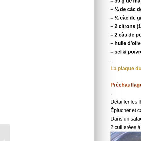
– 30 g de m
– ¼ de càc d
– ½ càc de g
– 2 citrons (
– 2 càs de p
– huile d’oli
– sel & poiv
.
La plaque du
Préchauffage
.
Détailler les 
Éplucher et c
Dans un salad
2 cuillerées à
Tarte Folie de fraises *
– Foodista challenge #