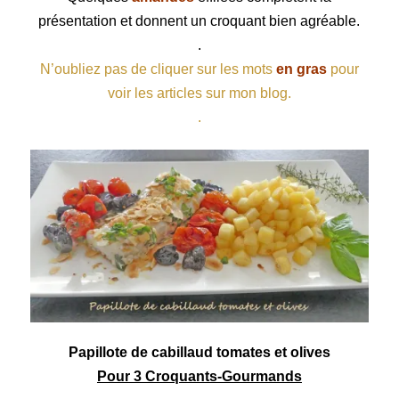
présentation et donnent un croquant bien agréable.
.
N’oubliez pas de cliquer sur les mots
en gras
pour
voir les articles sur mon blog.
.
Papillote
de
cabillaud
tomates
et
olives
Pour 3 Croquants-Gourmands