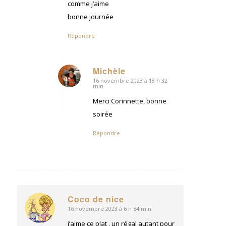
comme j’aime
bonne journée
Répondre
Michèle
16 novembre 2023 à 18 h 32
dit
min
:
Merci Corinnette, bonne
soirée
Répondre
Coco de nice
16 novembre 2023 à 6 h 54 min
dit
:
j’aime ce plat , un régal autant pour