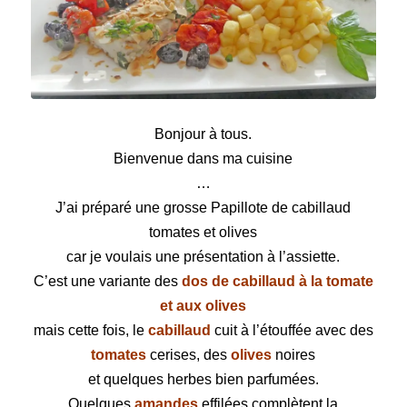
Papillote de cabillaud tomates et olives
Bonjour à tous.
Bienvenue dans ma cuisine
…
J’ai préparé une grosse Papillote de cabillaud
tomates et olives
car je voulais une présentation à l’assiette.
C’est une variante des
dos de cabillaud à la tomate
et aux olives
mais cette fois, le
cabillaud
cuit à l’étouffée avec des
tomates
cerises, des
olives
noires
et quelques herbes bien parfumées.
Quelques
amandes
effilées complètent la