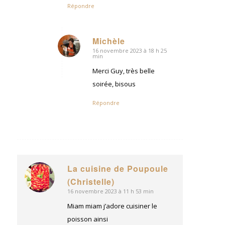
Répondre
Michèle
16 novembre 2023 à 18 h 25
dit
min
:
Merci Guy, très belle
soirée, bisous
Répondre
La cuisine de Poupoule
dit
(Christelle)
:
16 novembre 2023 à 11 h 53 min
Miam miam j’adore cuisiner le
poisson ainsi