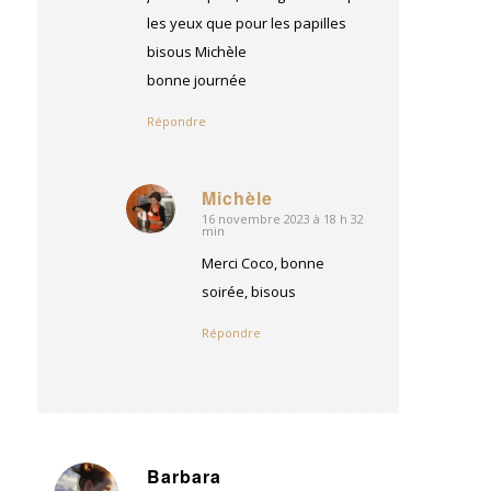
les yeux que pour les papilles
bisous Michèle
bonne journée
Répondre
Michèle
16 novembre 2023 à 18 h 32
dit
min
:
Merci Coco, bonne
soirée, bisous
Répondre
Barbara