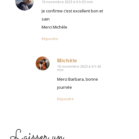
16 novembre 2023 à 6 h 05 min
dit
:
Je confirme c’est excellent bon et
sain
Merci Michèle
Répondre
Michèle
16 novembre 2023 à 6 h 42
dit
min
:
Merci Barbara, bonne
journée
Répondre
Laisser un