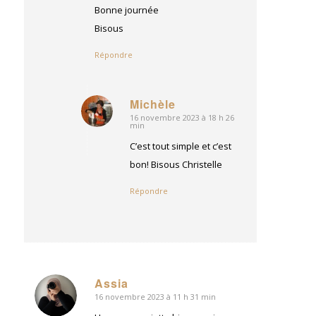
Bonne journée
Bisous
Répondre
Michèle
16 novembre 2023 à 18 h 26
dit
min
:
C’est tout simple et c’est
bon! Bisous Christelle
Répondre
Assia
16 novembre 2023 à 11 h 31 min
dit
: