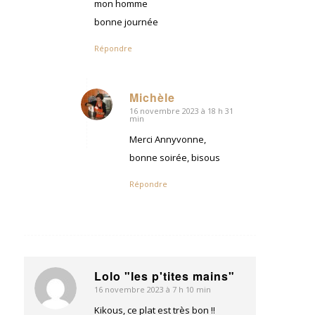
mon homme
bonne journée
Répondre
Michèle
16 novembre 2023 à 18 h 31
dit
min
:
Merci Annyvonne,
bonne soirée, bisous
Répondre
Lolo "les p'tites mains"
16 novembre 2023 à 7 h 10 min
dit
:
Kikous, ce plat est très bon !!