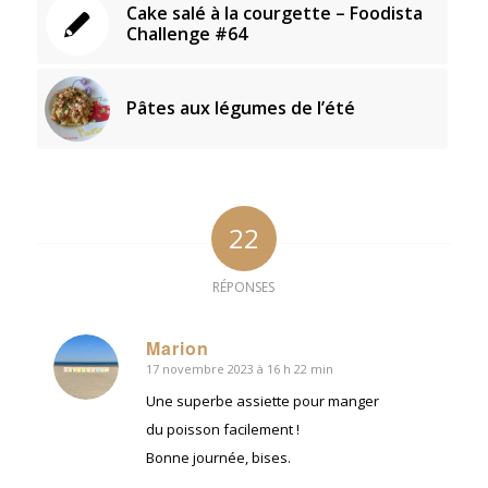
Cake salé à la courgette – Foodista
Challenge #64
Pâtes aux légumes de l’été
22
RÉPONSES
Marion
17 novembre 2023 à 16 h 22 min
dit
:
Une superbe assiette pour manger
du poisson facilement !
Bonne journée, bises.