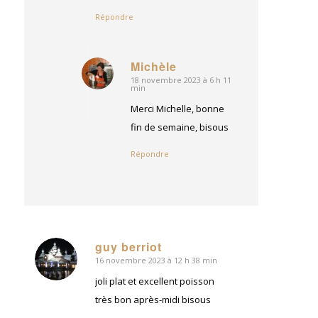
Répondre
Michèle
18 novembre 2023 à 6 h 11
dit
min
:
Merci Michelle, bonne
fin de semaine, bisous
Répondre
guy berriot
16 novembre 2023 à 12 h 38 min
dit
:
joli plat et excellent poisson
très bon après-midi bisous