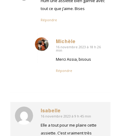
Hum une assiette bien garnie avec
tout ce que j’aime. Bises
Répondre
Michèle
16 novembre 2023 à 18 h 26
dit
min
:
Merci Assia, bisous
Répondre
Isabelle
16 novembre 2023 à 9 h 45 min
dit
:
Elle a tout pour me plaire cette
assiette. C’est vraiment très