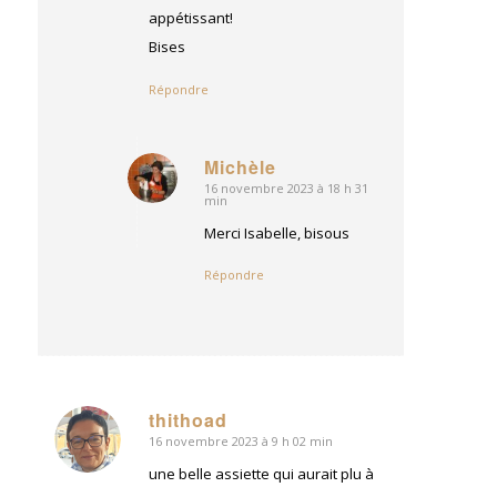
appétissant!
Bises
Répondre
Michèle
16 novembre 2023 à 18 h 31
dit
min
:
Merci Isabelle, bisous
Répondre
thithoad
16 novembre 2023 à 9 h 02 min
dit
:
une belle assiette qui aurait plu à