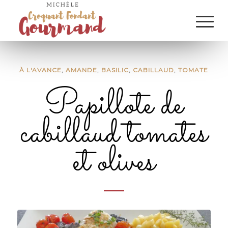
À L'AVANCE
,
AMANDE
,
BASILIC
,
CABILLAUD
,
TOMATE
Papillote de
cabillaud tomates
et olives