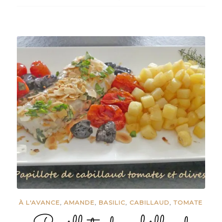
À L'AVANCE
,
AMANDE
,
BASILIC
,
CABILLAUD
,
TOMATE