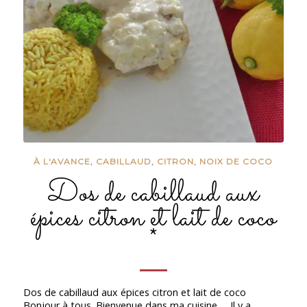
À L'AVANCE
,
CABILLAUD
,
CITRON
,
NOIX DE COCO
Dos de cabillaud aux
épices citron et lait de coco
*
Dos de cabillaud aux épices citron et lait de coco
Bonjour à tous. Bienvenue dans ma cuisine … Il y a