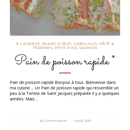
À L'AVANCE
,
BLANC D'ŒUF
,
CABILLAUD
,
PÂTÉ &
TERRINES
,
PETIT POIS
,
SAUMON
Pain de poisson rapide *
Pain de poisson rapide Bonjour à tous. Bienvenue dans
ma cuisine ... Un Pain de poisson rapide qui ressemble un
peu à la Terrine de Saint Jacques préparée il y a quelques
années. Mais…
34 Commentaires
/
1 août 2024