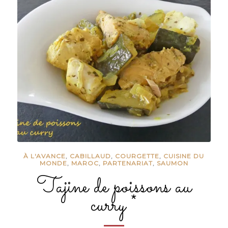
À L'AVANCE
,
CABILLAUD
,
COURGETTE
,
CUISINE DU
MONDE
,
MAROC
,
PARTENARIAT
,
SAUMON
Tajine de poissons au
curry *