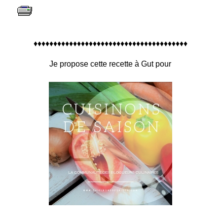
♦♦♦♦♦♦♦♦♦♦♦♦♦♦♦♦♦♦♦♦♦♦♦♦♦♦♦♦♦♦♦♦♦♦♦♦♦♦♦
Je propose cette recette à Gut pour