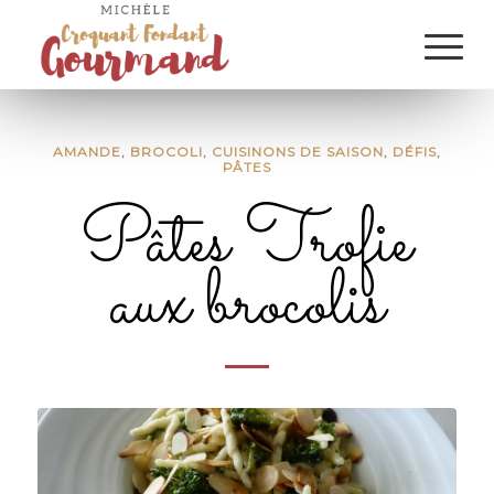
AMANDE
,
BROCOLI
,
CUISINONS DE SAISON
,
DÉFIS
,
PÂTES
Pâtes Trofie
aux brocolis