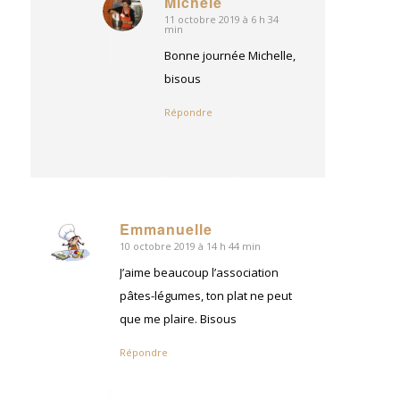
Michèle
11 octobre 2019 à 6 h 34
dit
min
:
Bonne journée Michelle,
bisous
Répondre
Emmanuelle
10 octobre 2019 à 14 h 44 min
dit
:
J’aime beaucoup l’association
pâtes-légumes, ton plat ne peut
que me plaire. Bisous
Répondre