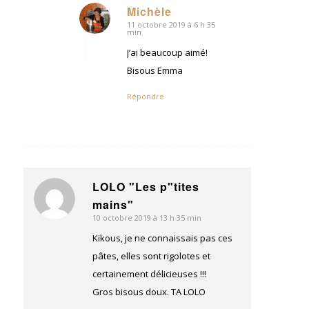
Michèle
11 octobre 2019 à 6 h 35
dit
min
:
J’ai beaucoup aimé!
Bisous Emma
Répondre
LOLO "Les p"tites
dit
mains"
:
10 octobre 2019 à 13 h 35 min
Kikous, je ne connaissais pas ces
pâtes, elles sont rigolotes et
certainement délicieuses !!!
Gros bisous doux. TA LOLO