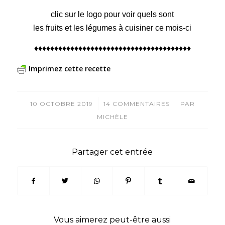
clic sur le logo pour voir quels sont
les fruits et les légumes à cuisiner ce mois-ci
♦♦♦♦♦♦♦♦♦♦♦♦♦♦♦♦♦♦♦♦♦♦♦♦♦♦♦♦♦♦♦♦♦♦♦♦♦♦♦
Imprimez cette recette
/
/
10 OCTOBRE 2019
14 COMMENTAIRES
PAR
MICHÈLE
Partager cet entrée
Vous aimerez peut-être aussi