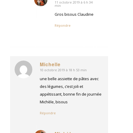
11 octobre 2019 à 6 h 34
dit
min
:
Gros bisous Claudine
Répondre
Michelle
10 octobre 2019 à 18 h 53 min
dit
:
une belle assiette de pâtes avec
des légumes, c’est joli et
appétissant, bonne fin de journée
Michèle, bisous
Répondre