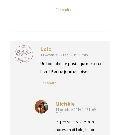
Répondre
Lolo
14 octobre 2019 à 12 h 18 min
dit
:
Un.bon plat de pasta qui me tente
bien ! Bonne journée bises
Répondre
Michèle
14 octobre 2019 à 15 h 09
dit
min
:
et j’en suis ravie! Bon
après-midi Lolo, bisous