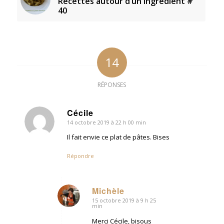
Recettes autour d’un ingrédient #
40
14
RÉPONSES
Cécile
14 octobre 2019 à 22 h 00 min
dit
:
Il fait envie ce plat de pâtes. Bises
Répondre
Michèle
15 octobre 2019 à 9 h 25
dit
min
:
Merci Cécile, bisous