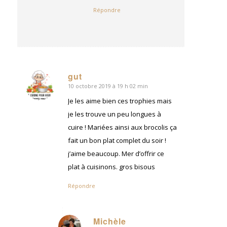
Répondre
gut
10 octobre 2019 à 19 h 02 min
dit
:
Je les aime bien ces trophies mais
je les trouve un peu longues à
cuire ! Mariées ainsi aux brocolis ça
fait un bon plat complet du soir !
j’aime beaucoup. Mer d’offrir ce
plat à cuisinons. gros bisous
Répondre
Michèle