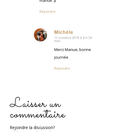
manue :))
Répondre
Michèle
11 octobre 2019 à 6 h 36
dit
min
:
Merci Manue, bonne
journée
Répondre
Laisser un
commentaire
Rejoindre la discussion?