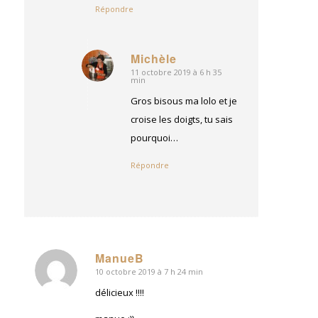
Répondre
Michèle
11 octobre 2019 à 6 h 35
dit
min
:
Gros bisous ma lolo et je
croise les doigts, tu sais
pourquoi…
Répondre
ManueB
10 octobre 2019 à 7 h 24 min
dit
:
délicieux !!!!