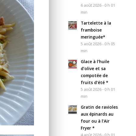
6 août 2026 - 0 h 01
min
Tartelette à la
framboise
meringuée*
5 août 2026 - 0 h 05
min
Glace à l’huile
d’olive et sa
compotée de
fruits d’été *
5 août 2026 - 0 h 01
min
Gratin de ravioles
aux épinards au
four ou à l’Air
Fryer *
4 août 2026 - 0 h 01