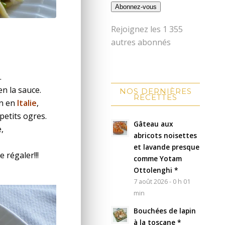
Abonnez-vous
Rejoignez les 1 355
autres abonnés
e
.
en la sauce.
NOS DERNIÈRES
RECETTES
on en
Italie
,
petits ogres.
Gâteau aux
,
abricots noisettes
et lavande presque
 régaler!!!
comme Yotam
Ottolenghi *
7 août 2026 - 0 h 01
min
Bouchées de lapin
à la toscane *