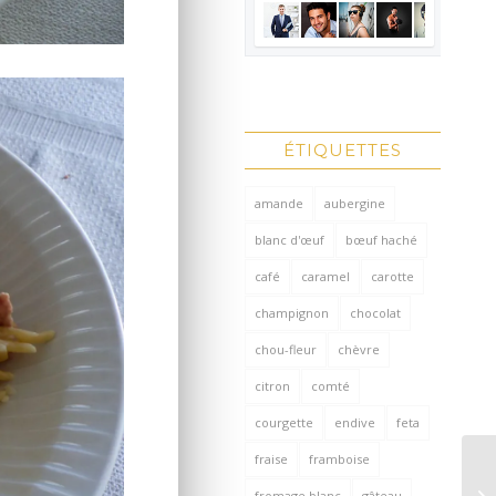
ÉTIQUETTES
amande
aubergine
blanc d'œuf
bœuf haché
café
caramel
carotte
champignon
chocolat
chou-fleur
chèvre
citron
comté
courgette
endive
feta
fraise
framboise
fromage blanc
gâteau