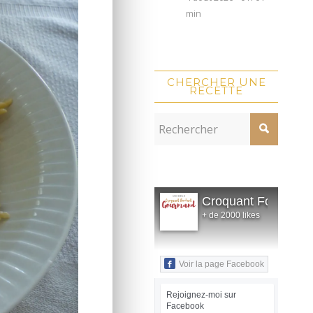
min
CHERCHER UNE
RECETTE
Croquant Fondant
+ de 2000 likes
Voir la page Facebook
Rejoignez-moi sur
Facebook