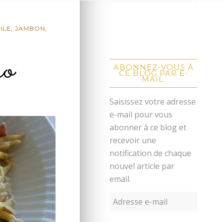
CILE
,
JAMBON
,
so
ABONNEZ-VOUS À
CE BLOG PAR E-
MAIL.
Saisissez votre adresse
e-mail pour vous
abonner à ce blog et
recevoir une
notification de chaque
nouvel article par
email.