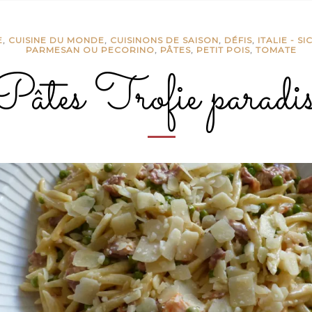
E
,
CUISINE DU MONDE
,
CUISINONS DE SAISON
,
DÉFIS
,
ITALIE - SI
PARMESAN OU PECORINO
,
PÂTES
,
PETIT POIS
,
TOMATE
Pâtes Trofie paradi