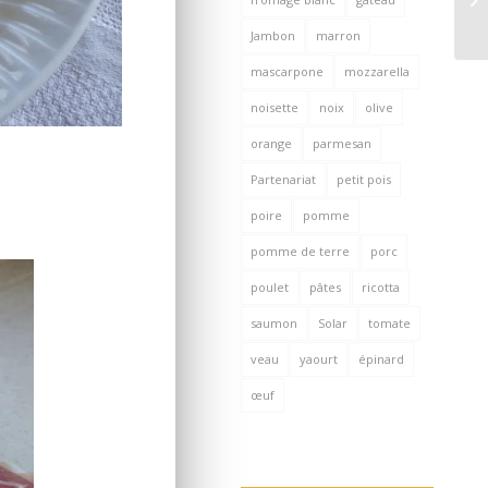
Jambon
marron
mascarpone
mozzarella
noisette
noix
olive
orange
parmesan
Partenariat
petit pois
poire
pomme
pomme de terre
porc
poulet
pâtes
ricotta
saumon
Solar
tomate
veau
yaourt
épinard
œuf