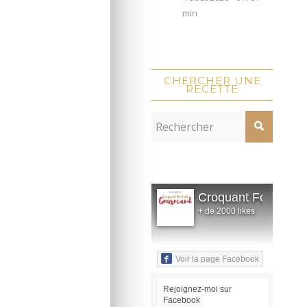
min
CHERCHER UNE
RECETTE
Croquant Fondant
+ de 2000 likes
Voir la page Facebook
Rejoignez-moi sur
Facebook