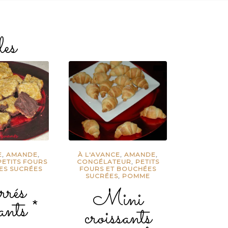
les
E
,
AMANDE
,
À L'AVANCE
,
AMANDE
,
PETITS FOURS
CONGÉLATEUR
,
PETITS
ES SUCRÉES
FOURS ET BOUCHÉES
SUCRÉES
,
POMME
rés
Mini
ants *
croissants