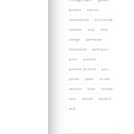
Jambon
marron
mascarpone
mozzarella
noisette
noix
olive
orange
parmesan
Partenariat
petit pois
poire
pomme
pomme de terre
porc
poulet
pâtes
ricotta
saumon
Solar
tomate
veau
yaourt
épinard
œuf