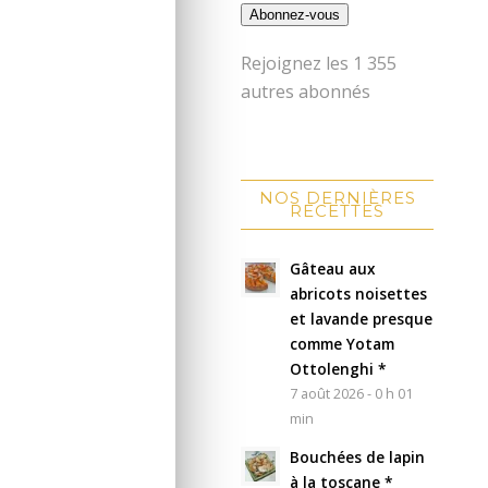
Abonnez-vous
Rejoignez les 1 355
autres abonnés
NOS DERNIÈRES
RECETTES
Gâteau aux
abricots noisettes
et lavande presque
comme Yotam
Ottolenghi *
7 août 2026 - 0 h 01
min
Bouchées de lapin
à la toscane *