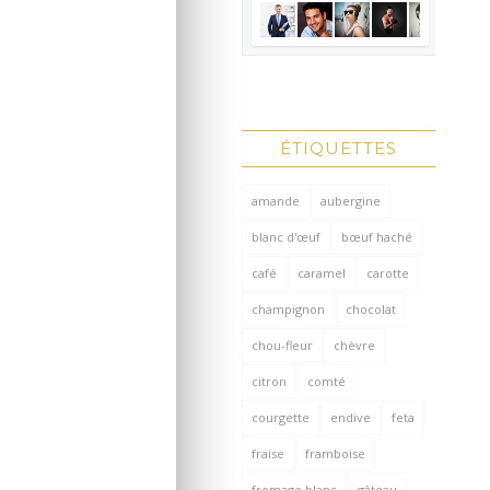
ÉTIQUETTES
amande
aubergine
blanc d'œuf
bœuf haché
café
caramel
carotte
champignon
chocolat
chou-fleur
chèvre
citron
comté
courgette
endive
feta
fraise
framboise
fromage blanc
gâteau