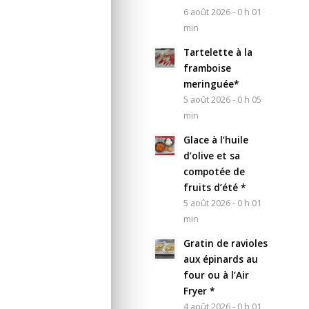
6 août 2026 - 0 h 01
min
Tartelette à la
framboise
meringuée*
5 août 2026 - 0 h 05
min
Glace à l’huile
d’olive et sa
compotée de
fruits d’été *
5 août 2026 - 0 h 01
min
Gratin de ravioles
aux épinards au
four ou à l’Air
Fryer *
4 août 2026 - 0 h 01