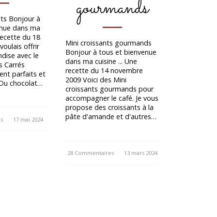
gourmands
ts Bonjour à
enue dans ma
 recette du 18
Mini croissants gourmands
voulais offrir
Bonjour à tous et bienvenue
ndise avec le
dans ma cuisine ... Une
s Carrés
recette du 14 novembre
ent parfaits et
2009 Voici des Mini
. Du chocolat…
croissants gourmands pour
accompagner le café. Je vous
propose des croissants à la
pâte d'amande et d'autres…
s
17 mai 2024
28 Commentaires
/
13 mars 2024