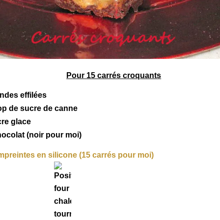
Pour 15 carrés croquants
ndes
effilées
rop de sucre de canne
cre glace
hocolat
(noir pour moi)
mpreintes en silicone (15 carrés pour moi)