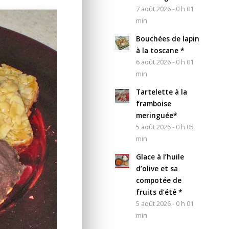
7 août 2026 - 0 h 01
min
Bouchées de lapin
à la toscane *
6 août 2026 - 0 h 01
min
Tartelette à la
framboise
meringuée*
5 août 2026 - 0 h 05
min
Glace à l’huile
d’olive et sa
compotée de
fruits d’été *
5 août 2026 - 0 h 01
min