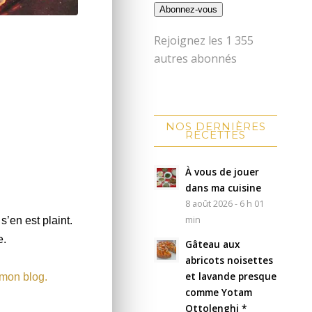
Abonnez-vous
Rejoignez les 1 355
autres abonnés
NOS DERNIÈRES
RECETTES
À vous de jouer
dans ma cuisine
8 août 2026 - 6 h 01
min
s’en est plaint.
e.
Gâteau aux
abricots noisettes
et lavande presque
 mon blog.
comme Yotam
Ottolenghi *