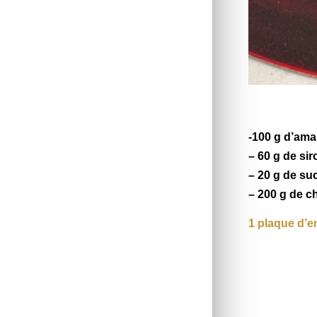
-100 g d’
ama
– 60 g de si
– 20 g de su
– 200 g de
c
1 plaque d’e