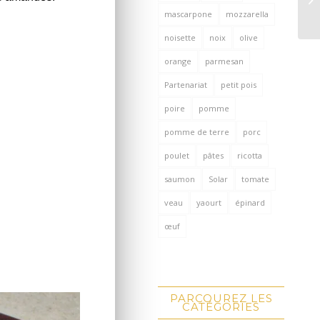
mascarpone
mozzarella
noisette
noix
olive
orange
parmesan
Partenariat
petit pois
poire
pomme
pomme de terre
porc
poulet
pâtes
ricotta
saumon
Solar
tomate
veau
yaourt
épinard
œuf
PARCOUREZ LES
CATÉGORIES