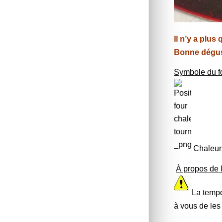
Il n’y a plus
Bonne dégus
Symbole du fo
Chaleur
À propos de l
La tempé
à vous de les