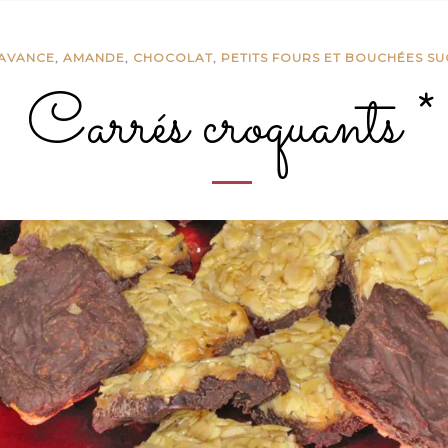
'AVANCE
,
AMANDE
,
CHOCOLAT
,
PETITS FOURS ET BOUCHÉES S
Carrés croquants *