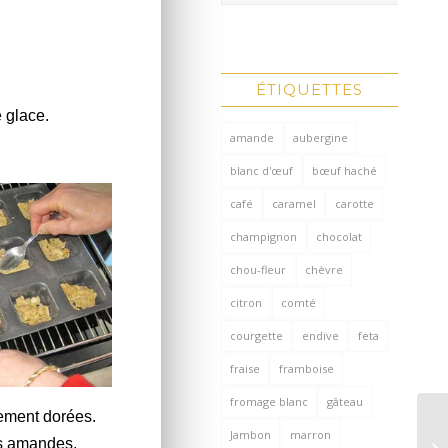
ÉTIQUETTES
 glace.
amande
aubergine
blanc d'œuf
bœuf haché
café
caramel
carotte
champignon
chocolat
chou-fleur
chèvre
citron
comté
courgette
endive
feta
fraise
framboise
fromage blanc
gâteau
rement dorées.
Jambon
marron
es amandes.