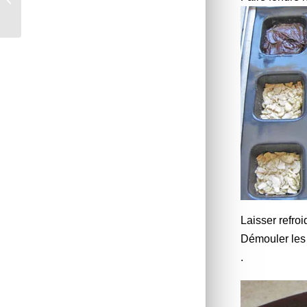
*
Laisser refro
Démouler les c
.