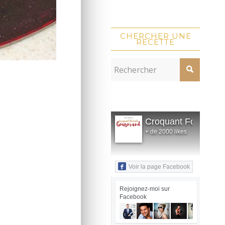
CHERCHER UNE
RECETTE
Croquant Fondant
+ de 2000 likes
Voir la page Facebook
Rejoignez-moi sur
Facebook