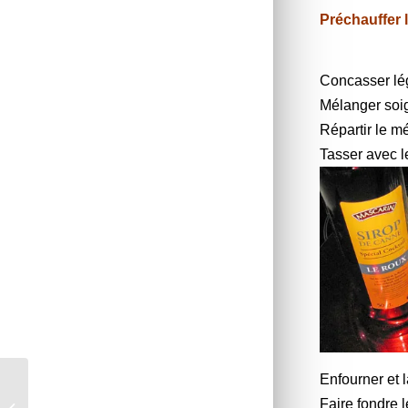
Préchauffer 
Concasser lég
Mélanger soig
Répartir le m
Tasser avec l
Enfourner et 
Colombo de poisson
Faire fondre 
au cook expert ou non