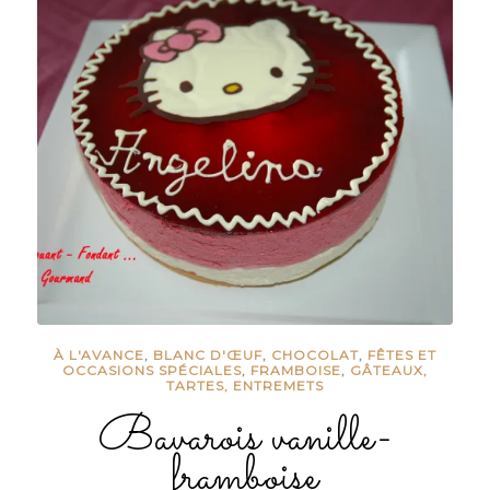
À L'AVANCE
,
BLANC D'ŒUF
,
CHOCOLAT
,
FÊTES ET
OCCASIONS SPÉCIALES
,
FRAMBOISE
,
GÂTEAUX,
TARTES, ENTREMETS
Bavarois vanille-
framboise