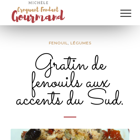
FENOUIL
,
LÉGUMES
Gratin de
fenouils aux
accents du Sud.