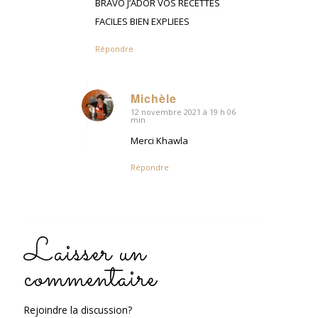
BRAVO J’ADOR VOS RECETTES
FACILES BIEN EXPLIEES
Répondre
Michèle
12 novembre 2021 à 19 h 06
dit
min
:
Merci Khawla
Répondre
Laisser un
commentaire
Rejoindre la discussion?