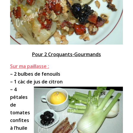
Pour 2 Croquants-Gourmands
Sur ma paillasse :
– 2 bulbes de fenouils
– 1 càc de jus de citron
– 4
pétales
de
tomates
confites
à l’huile