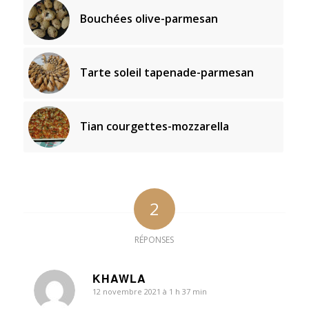
Bouchées olive-parmesan
Tarte soleil tapenade-parmesan
Tian courgettes-mozzarella
2
RÉPONSES
KHAWLA
12 novembre 2021 à 1 h 37 min
dit
: