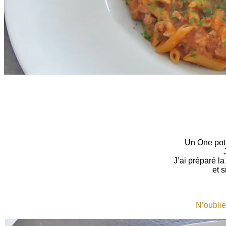
One pot pasta de mini penne rigate à la viande hachée
Un One pot 
J’ai préparé l
et s
N’oublie