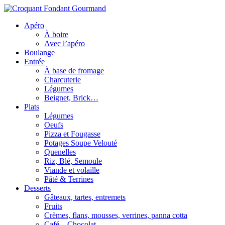
Apéro
À boire
Avec l’apéro
Boulange
Entrée
À base de fromage
Charcuterie
Légumes
Beignet, Brick…
Plats
Légumes
Oeufs
Pizza et Fougasse
Potages Soupe Velouté
Quenelles
Riz, Blé, Semoule
Viande et volaille
Pâté & Terrines
Desserts
Gâteaux, tartes, entremets
Fruits
Crèmes, flans, mousses, verrines, panna cotta
Café – Chocolat