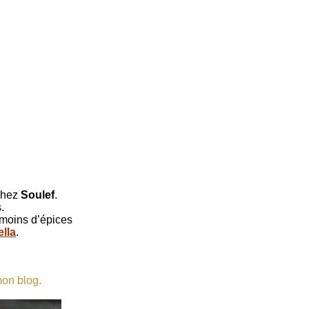
 chez
Soulef
.
.
moins d’épices
lla
.
mon blog.