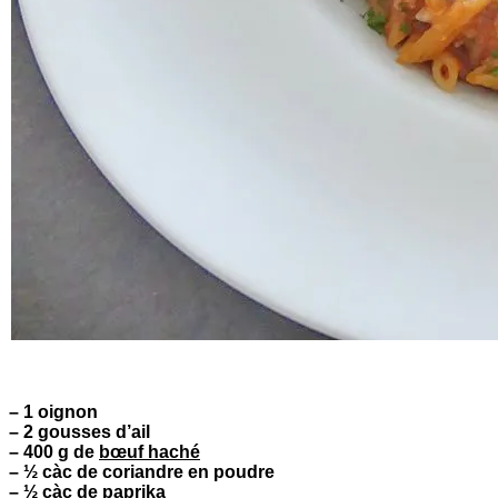
– 1 oignon
– 2 gousses d’ail
– 400 g de
bœuf haché
– ½ càc de coriandre en poudre
– ½ càc de paprika